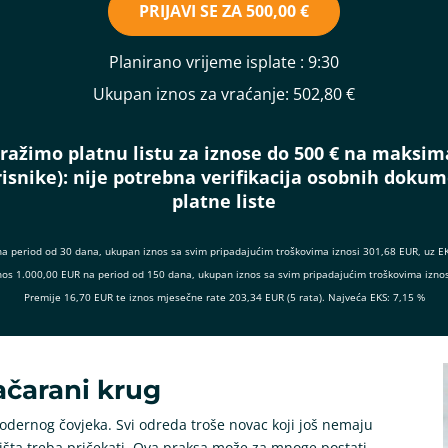
PRIJAVI SE ZA
500,00 €
Planirano vrijeme isplate
: 9:30
Ukupan iznos za vraćanje:
502,80 €
ražimo platnu listu za iznose do 500 € na maksim
isnike):
nije potrebna verifikacija osobnih doku
platne liste
na period od 30 dana, ukupan iznos sa svim pripadajućim troškovima iznosi 301,68 EUR, uz E
 iznos 1.000,00 EUR na period od 150 dana, ukupan iznos sa svim pripadajućim troškovima izno
Premije 16,70 EUR te iznos mjesečne rate 203,34 EUR (5 rata). Najveća EKS: 7,15 %
ačarani krug
odernog čovjeka. Svi odreda troše novac koji još nemaju
a išta treba pričekati. Ova praksa može za mnoge postati