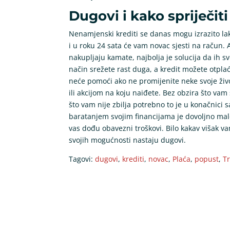
Dugovi i kako spriječit
Nenamjenski krediti se danas mogu izrazito lako
i u roku 24 sata će vam novac sjesti na račun.
nakupljaju kamate, najbolja je solucija da ih s
način srežete rast duga, a kredit možete otpla
neće pomoći ako ne promijenite neke svoje živ
ili akcijom na koju naiđete. Bez obzira što vam
što vam nije zbilja potrebno to je u konačnici 
baratanjem svojim financijama je dovoljno malo
vas dođu obavezni troškovi. Bilo kakav višak va
svojih mogućnosti nastaju dugovi.
Tagovi:
dugovi
,
krediti
,
novac
,
Plaća
,
popust
,
T