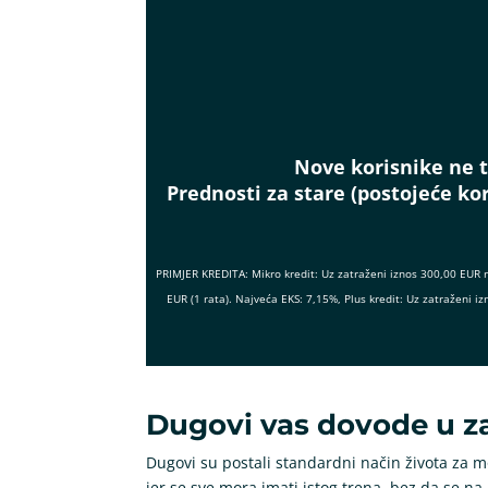
Nove korisnike ne t
Prednosti za stare (postojeće kor
PRIMJER KREDITA: Mikro kredit: Uz zatraženi iznos 300,00 EUR 
EUR (1 rata). Najveća EKS: 7,15%, Plus kredit: Uz zatraženi
Dugovi vas dovode u z
Dugovi su postali standardni način života za m
jer se sve mora imati istog trena, bez da se n