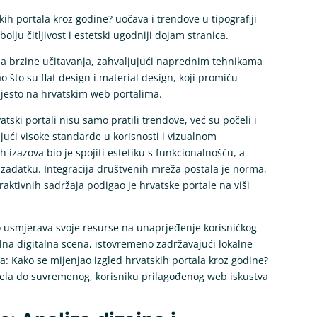
kih portala kroz godine? uočava i trendove u tipografiji
olju čitljivost i estetski ugodniji dojam stranica.
nja brzine učitavanja, zahvaljujući naprednim tehnikama
o što su flat design i material design, koji promiču
mjesto na hrvatskim web portalima.
tski portali nisu samo pratili trendove, već su počeli i
jući visoke standarde u korisnosti i vizualnom
ih izazova bio je spojiti estetiku s funkcionalnošću, a
 zadatku. Integracija društvenih mreža postala je norma,
raktivnih sadržaja podigao je hrvatske portale na viši
no usmjerava svoje resurse na unaprjeđenje korisničkog
alna digitalna scena, istovremeno zadržavajući lokalne
jna: Kako se mijenjao izgled hrvatskih portala kroz godine?
ovela do suvremenog, korisniku prilagođenog web iskustva