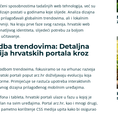
aničeni sposobnostima tadašnjih web tehnologija, već su
 dizajn postati u godinama koje slijede. Analiza dizajna
 prilagođavali globalnim trendovima, ali i lokalnim
evniji. Na kraju prve faze svog razvoja, hrvatski web
atljivog identiteta, slijedeći potrebu za boljom
 učitavanje.
odba trendovima: Detaljna
ija hrvatskih portala kroz
agodbom trendovima, fokusiramo se na vrhunac razvoja
tski portali poput arz.hr doživljavaju evoluciju koja
orme. Primijećuje se rastuća upotreba interaktivnih
ivnog dizajna prilagođenog mobilnim uređajima.
a i tableta, hrvatski portali ulaze u fazu u kojoj je
an na svim uređajima. Portal arz.hr, kao i mnogi drugi,
 i pametno korištenje CSS medija upita kako bi osigurao