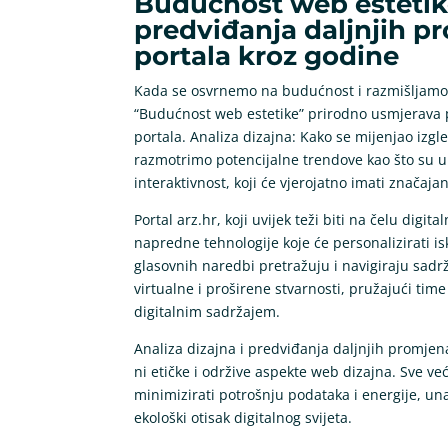
Budućnost web estetike
predviđanja daljnjih p
portala kroz godine
Kada se osvrnemo na budućnost i razmišljam
“Budućnost web estetike” prirodno usmjerava pa
portala. Analiza dizajna: Kako se mijenjao izg
razmotrimo potencijalne trendove kao što su u
interaktivnost, koji će vjerojatno imati značaja
Portal arz.hr, koji uvijek teži biti na čelu digit
napredne tehnologije koje će personalizirati i
glasovnih naredbi pretražuju i navigiraju sadrž
virtualne i proširene stvarnosti, pružajući tim
digitalnim sadržajem.
Analiza dizajna i predviđanja daljnjih promje
ni etičke i održive aspekte web dizajna. Sve već
minimizirati potrošnju podataka i energije, una
ekološki otisak digitalnog svijeta.