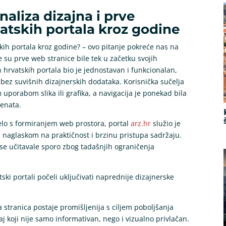
naliza dizajna i prve
atskih portala kroz godine
skih portala kroz godine? – ovo pitanje pokreće nas na
e su prve web stranice bile tek u začetku svojih
hrvatskih portala bio je jednostavan i funkcionalan,
 bez suvišnih dizajnerskih dodataka. Korisnička sučelja
uporabom slika ili grafika, a navigacija je ponekad bila
enata.
čelo s formiranjem web prostora, portal
arz.hr
služio je
 s naglaskom na praktičnost i brzinu pristupa sadržaju.
u se učitavale sporo zbog tadašnjih ograničenja
ski portali počeli uključivati naprednije dizajnerske
 stranica postaje promišljenija s ciljem poboljšanja
aj koji nije samo informativan, nego i vizualno privlačan.