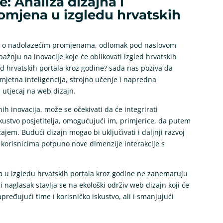
: Analiza dizajna i
romjena u izgledu hrvatskih
o o nadolazećim promjenama, odlomak pod naslovom
žnju na inovacije koje će oblikovati izgled hrvatskih
led hrvatskih portala kroz godine? sada nas poziva da
mjetna inteligencija, strojno učenje i napredna
n utjecaj na web dizajn.
alnih inovacija, može se očekivati da će integrirati
skustvo posjetitelja, omogućujući im, primjerice, da putem
ajem. Budući dizajn mogao bi uključivati i daljnji razvoj
e korisnicima potpuno nove dimenzije interakcije s
na u izgledu hrvatskih portala kroz godine ne zanemaruju
i naglasak stavlja se na ekološki održiv web dizajn koji će
pređujući time i korisničko iskustvo, ali i smanjujući