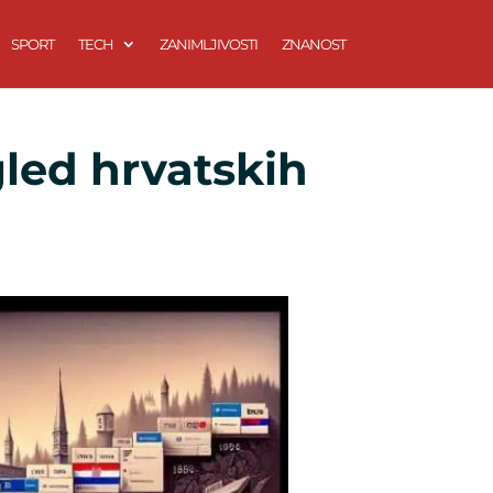
SPORT
TECH
ZANIMLJIVOSTI
ZNANOST
gled hrvatskih