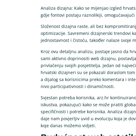
Analiza dizajna: Kako se mijenjao izgled hrvats
gdje fontovi postaju raznolikiji, omogućavajući b
Složenost dizajna raste, ali bez kompromitira
optimizacije. Savremeni dizajnerski trendovi ka
jednostavnost i čistoću, također nalaze svoje 
Kroz ovu detaljnu analizu, postaje jasno da hrva
sami aktivno doprinositi web dizajnu, postavlja
privlačenju svojih posjetitelja. Jedan od najveć
hrvatski dizajneri su se pokazali doraslom tom
a dijalog sa korisnicima preko komentara i inte
nivo participativnosti i dinamičnosti.
Svjestan potreba korisnika, arz.hr kontinuira
iskustva, pokazujući kako se može pratiti glob
specifičnosti i potrebe korisnika. Analiza diza
daje nam povjerljiv uvid u evoluciju koja je d
koje danas možemo vidjeti.