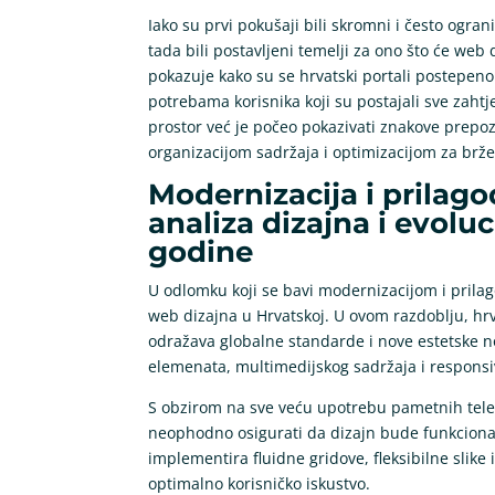
Iako su prvi pokušaji bili skromni i često ogr
tada bili postavljeni temelji za ono što će web
pokazuje kako su se hrvatski portali postepeno
potrebama korisnika koji su postajali sve zahtj
prostor već je počeo pokazivati znakove prepozn
organizacijom sadržaja i optimizacijom za brže
Modernizacija i prilag
analiza dizajna i evoluc
godine
U odlomku koji se bavi modernizacijom i pril
web dizajna u Hrvatskoj. U ovom razdoblju, hrva
odražava globalne standarde i nove estetske n
elemenata, multimedijskog sadržaja i respons
S obzirom na sve veću upotrebu pametnih telefon
neophodno osigurati da dizajn bude funkcional
implementira fluidne gridove, fleksibilne slike
optimalno korisničko iskustvo.