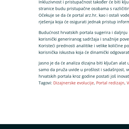
Inkluzivnost i pristupačnost također će biti klj
stranice budu pristupačne osobama s različitim
Očekuje se da će portal arz.hr, kao i ostali vode
rješenja koja će osigurati jednak pristup infor
Budućnost hrvatskih portala sugerira i daljnju
korisnički generiranog sadržaja i snažnije pove
Koristeći prednosti analitike i velike količine po
korisnička iskustva koja će dinamički odgovarat
Jasno je da će analiza dizajna biti ključan alat
samo da pruža uvide u prošlost i sadašnjost, v
hrvatskih portala kroz godine postati još inovativ
Tagovi:
Dizajnerske evolucije
,
Portal redizajn
,
V