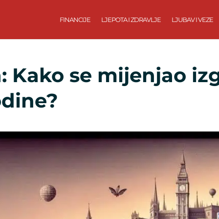
FINANCIJE
LJEPOTA I ZDRAVLJE
LJUBAV I VEZE
: Kako se mijenjao iz
odine?