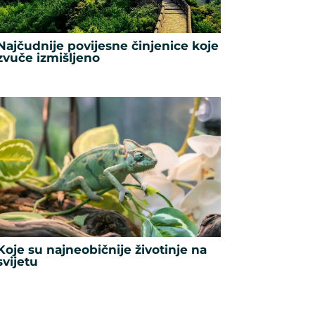
Najčudnije povijesne činjenice koje
zvuče izmišljeno
Koje su najneobičnije životinje na
svijetu