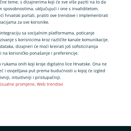
učne teme, s dizajnerima koji će sve više paziti na to da
 sposobnostima, uključujući i one s invaliditetom.
ći hrvatski portali, pratiti ove trendove i implementirati
macijama za sve korisnike.
 integraciju sa socijalnim platformama, poticanje
zivanje s korisnicima kroz različite kanale komunikacije.
dataka, dizajneri će moći kreirati još sofisticiranija
i na korisničko ponašanje i preferencije.
 u rukama onih koji kroje digitalno lice Hrvatske. Ona ne
eć i osvjetljava put prema budućnosti u kojoj će izgled
niji, intuitivniji i pristupačniji.
izualne promjene
,
Web trendovi