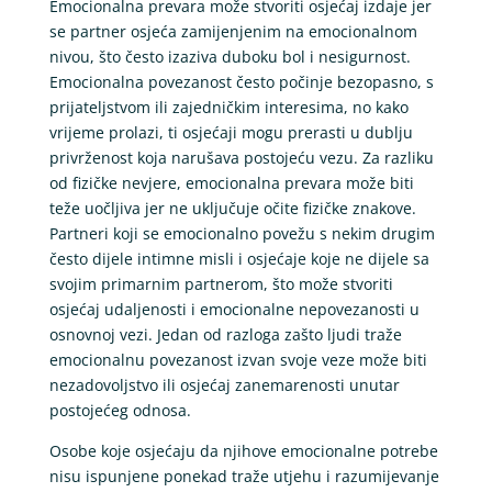
Emocionalna prevara može stvoriti osjećaj izdaje jer
se partner osjeća zamijenjenim na emocionalnom
nivou, što često izaziva duboku bol i nesigurnost.
Emocionalna povezanost često počinje bezopasno, s
prijateljstvom ili zajedničkim interesima, no kako
vrijeme prolazi, ti osjećaji mogu prerasti u dublju
privrženost koja narušava postojeću vezu. Za razliku
od fizičke nevjere, emocionalna prevara može biti
teže uočljiva jer ne uključuje očite fizičke znakove.
Partneri koji se emocionalno povežu s nekim drugim
često dijele intimne misli i osjećaje koje ne dijele sa
svojim primarnim partnerom, što može stvoriti
osjećaj udaljenosti i emocionalne nepovezanosti u
osnovnoj vezi. Jedan od razloga zašto ljudi traže
emocionalnu povezanost izvan svoje veze može biti
nezadovoljstvo ili osjećaj zanemarenosti unutar
postojećeg odnosa.
Osobe koje osjećaju da njihove emocionalne potrebe
nisu ispunjene ponekad traže utjehu i razumijevanje