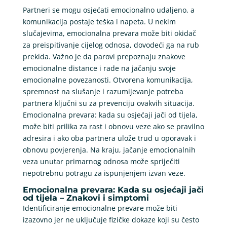
Partneri se mogu osjećati emocionalno udaljeno, a
komunikacija postaje teška i napeta. U nekim
slučajevima, emocionalna prevara može biti okidač
za preispitivanje cijelog odnosa, dovodeći ga na rub
prekida. Važno je da parovi prepoznaju znakove
emocionalne distance i rade na jačanju svoje
emocionalne povezanosti. Otvorena komunikacija,
spremnost na slušanje i razumijevanje potreba
partnera ključni su za prevenciju ovakvih situacija.
Emocionalna prevara: kada su osjećaji jači od tijela,
može biti prilika za rast i obnovu veze ako se pravilno
adresira i ako oba partnera ulože trud u oporavak i
obnovu povjerenja. Na kraju, jačanje emocionalnih
veza unutar primarnog odnosa može spriječiti
nepotrebnu potragu za ispunjenjem izvan veze.
Emocionalna prevara: Kada su osjećaji jači
od tijela – Znakovi i simptomi
Identificiranje emocionalne prevare može biti
izazovno jer ne uključuje fizičke dokaze koji su često