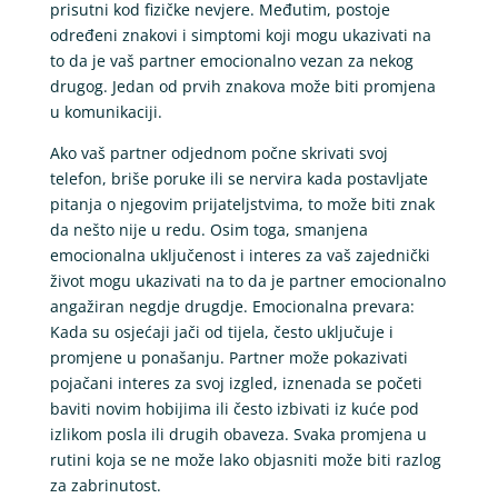
prisutni kod fizičke nevjere. Međutim, postoje
određeni znakovi i simptomi koji mogu ukazivati na
to da je vaš partner emocionalno vezan za nekog
drugog. Jedan od prvih znakova može biti promjena
u komunikaciji.
Ako vaš partner odjednom počne skrivati svoj
telefon, briše poruke ili se nervira kada postavljate
pitanja o njegovim prijateljstvima, to može biti znak
da nešto nije u redu. Osim toga, smanjena
emocionalna uključenost i interes za vaš zajednički
život mogu ukazivati na to da je partner emocionalno
angažiran negdje drugdje. Emocionalna prevara:
Kada su osjećaji jači od tijela, često uključuje i
promjene u ponašanju. Partner može pokazivati
pojačani interes za svoj izgled, iznenada se početi
baviti novim hobijima ili često izbivati iz kuće pod
izlikom posla ili drugih obaveza. Svaka promjena u
rutini koja se ne može lako objasniti može biti razlog
za zabrinutost.