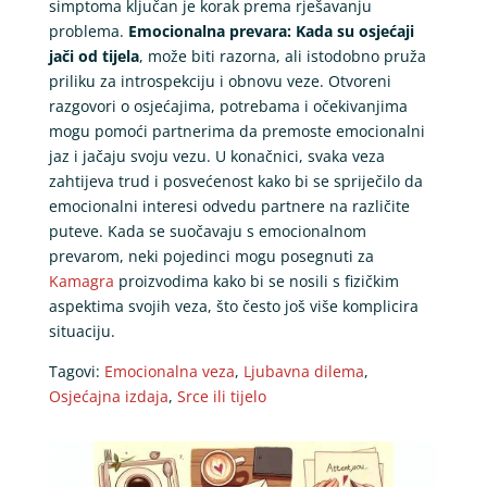
simptoma ključan je korak prema rješavanju
problema.
Emocionalna prevara: Kada su osjećaji
jači od tijela
, može biti razorna, ali istodobno pruža
priliku za introspekciju i obnovu veze. Otvoreni
razgovori o osjećajima, potrebama i očekivanjima
mogu pomoći partnerima da premoste emocionalni
jaz i jačaju svoju vezu. U konačnici, svaka veza
zahtijeva trud i posvećenost kako bi se spriječilo da
emocionalni interesi odvedu partnere na različite
puteve. Kada se suočavaju s emocionalnom
prevarom, neki pojedinci mogu posegnuti za
Kamagra
proizvodima kako bi se nosili s fizičkim
aspektima svojih veza, što često još više komplicira
situaciju.
Tagovi:
Emocionalna veza
,
Ljubavna dilema
,
Osjećajna izdaja
,
Srce ili tijelo