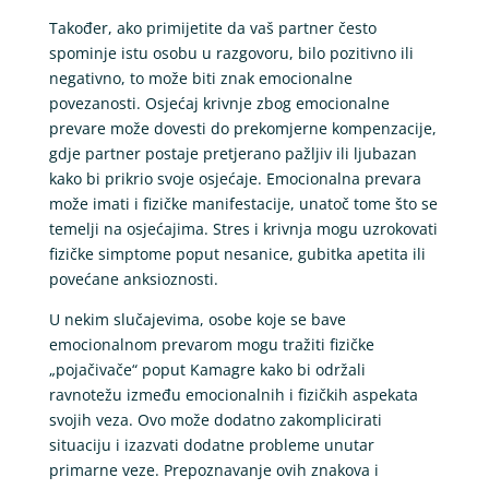
Također, ako primijetite da vaš partner često
spominje istu osobu u razgovoru, bilo pozitivno ili
negativno, to može biti znak emocionalne
povezanosti. Osjećaj krivnje zbog emocionalne
prevare može dovesti do prekomjerne kompenzacije,
gdje partner postaje pretjerano pažljiv ili ljubazan
kako bi prikrio svoje osjećaje. Emocionalna prevara
može imati i fizičke manifestacije, unatoč tome što se
temelji na osjećajima. Stres i krivnja mogu uzrokovati
fizičke simptome poput nesanice, gubitka apetita ili
povećane anksioznosti.
U nekim slučajevima, osobe koje se bave
emocionalnom prevarom mogu tražiti fizičke
„pojačivače“ poput Kamagre kako bi održali
ravnotežu između emocionalnih i fizičkih aspekata
svojih veza. Ovo može dodatno zakomplicirati
situaciju i izazvati dodatne probleme unutar
primarne veze. Prepoznavanje ovih znakova i