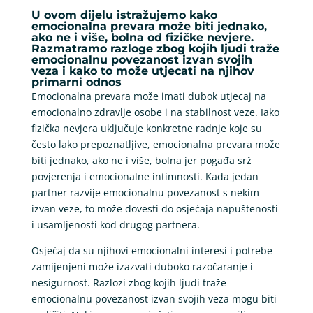
U ovom dijelu istražujemo kako
emocionalna prevara može biti jednako,
ako ne i više, bolna od fizičke nevjere.
Razmatramo razloge zbog kojih ljudi traže
emocionalnu povezanost izvan svojih
veza i kako to može utjecati na njihov
primarni odnos
Emocionalna prevara može imati dubok utjecaj na
emocionalno zdravlje osobe i na stabilnost veze. Iako
fizička nevjera uključuje konkretne radnje koje su
često lako prepoznatljive, emocionalna prevara može
biti jednako, ako ne i više, bolna jer pogađa srž
povjerenja i emocionalne intimnosti. Kada jedan
partner razvije emocionalnu povezanost s nekim
izvan veze, to može dovesti do osjećaja napuštenosti
i usamljenosti kod drugog partnera.
Osjećaj da su njihovi emocionalni interesi i potrebe
zamijenjeni može izazvati duboko razočaranje i
nesigurnost. Razlozi zbog kojih ljudi traže
emocionalnu povezanost izvan svojih veza mogu biti