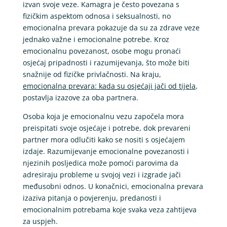
izvan svoje veze. Kamagra je često povezana s
fizičkim aspektom odnosa i seksualnosti, no
emocionalna prevara pokazuje da su za zdrave veze
jednako važne i emocionalne potrebe. Kroz
emocionalnu povezanost, osobe mogu pronaći
osjećaj pripadnosti i razumijevanja, što može biti
snažnije od fizičke privlačnosti. Na kraju,
emocionalna prevara: kada su osjećaji jači od tijela
,
postavlja izazove za oba partnera.
Osoba koja je emocionalnu vezu započela mora
preispitati svoje osjećaje i potrebe, dok prevareni
partner mora odlučiti kako se nositi s osjećajem
izdaje. Razumijevanje emocionalne povezanosti i
njezinih posljedica može pomoći parovima da
adresiraju probleme u svojoj vezi i izgrade jači
međusobni odnos. U konačnici, emocionalna prevara
izaziva pitanja o povjerenju, predanosti i
emocionalnim potrebama koje svaka veza zahtijeva
za uspjeh.