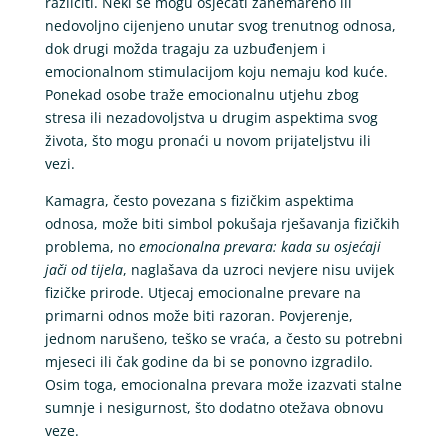
različiti. Neki se mogu osjećati zanemareno ili
nedovoljno cijenjeno unutar svog trenutnog odnosa,
dok drugi možda tragaju za uzbuđenjem i
emocionalnom stimulacijom koju nemaju kod kuće.
Ponekad osobe traže emocionalnu utjehu zbog
stresa ili nezadovoljstva u drugim aspektima svog
života, što mogu pronaći u novom prijateljstvu ili
vezi.
Kamagra, često povezana s fizičkim aspektima
odnosa, može biti simbol pokušaja rješavanja fizičkih
problema, no
emocionalna prevara: kada su osjećaji
jači od tijela
, naglašava da uzroci nevjere nisu uvijek
fizičke prirode. Utjecaj emocionalne prevare na
primarni odnos može biti razoran. Povjerenje,
jednom narušeno, teško se vraća, a često su potrebni
mjeseci ili čak godine da bi se ponovno izgradilo.
Osim toga, emocionalna prevara može izazvati stalne
sumnje i nesigurnost, što dodatno otežava obnovu
veze.