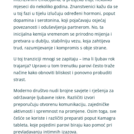
mjeseci do nekoliko godina. Znanstvenici kažu da se
u toj fazi u tijelu izlučuju određeni hormoni, poput
dopamina i serotonina, koji pojačavaju osjećaj
povezanosti i oduševljenja partnerom. No, ta
inicijalna kemija vremenom se prirodno mijenja i
pretvara u dublju, stabilniju vezu, koja zahtijeva
trud, razumijevanje i kompromis s obje strane.
U toj tranziciji mnogi se zapitaju – ima li ljubav rok
trajanja? Upravo u tom trenutku parovi često traže
načine kako obnoviti bliskost i ponovno probuditi
strast.
Moderno društvo nudi brojne savjete i rješenja za
održavanje ljubavne iskre. Različiti izvori
preporučuju otvorenu komunikaciju, zajedničke
aktivnosti i spremnost na promjene. Osim toga, sve
češće se koriste i različiti preparati poput Kamagra
tableta, koje pojedini parovi biraju kao pomoć pri
prevladavanju intimnih izazova.