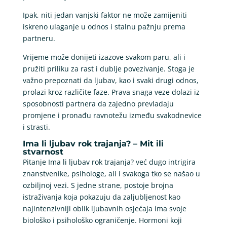
Ipak, niti jedan vanjski faktor ne može zamijeniti
iskreno ulaganje u odnos i stalnu pažnju prema
partneru.
Vrijeme može donijeti izazove svakom paru, ali i
pružiti priliku za rast i dublje povezivanje. Stoga je
važno prepoznati da ljubav, kao i svaki drugi odnos,
prolazi kroz različite faze. Prava snaga veze dolazi iz
sposobnosti partnera da zajedno prevladaju
promjene i pronađu ravnotežu između svakodnevice
i strasti.
Ima li ljubav rok trajanja? – Mit ili
stvarnost
Pitanje Ima li ljubav rok trajanja? već dugo intrigira
znanstvenike, psihologe, ali i svakoga tko se našao u
ozbiljnoj vezi. S jedne strane, postoje brojna
istraživanja koja pokazuju da zaljubljenost kao
najintenzivniji oblik ljubavnih osjećaja ima svoje
biološko i psihološko ograničenje. Hormoni koji