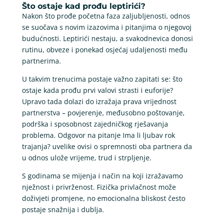
Što ostaje kad prođu leptirići?
Nakon što prođe početna faza zaljubljenosti, odnos
se suočava s novim izazovima i pitanjima o njegovoj
budućnosti. Leptirići nestaju, a svakodnevica donosi
rutinu, obveze i ponekad osjećaj udaljenosti među
partnerima.
U takvim trenucima postaje važno zapitati se: što
ostaje kada prođu prvi valovi strasti i euforije?
Upravo tada dolazi do izražaja prava vrijednost
partnerstva – povjerenje, međusobno poštovanje,
podrška i sposobnost zajedničkog rješavanja
problema. Odgovor na pitanje Ima li ljubav rok
trajanja? uvelike ovisi o spremnosti oba partnera da
u odnos ulože vrijeme, trud i strpljenje.
S godinama se mijenja i način na koji izražavamo
nježnost i privrženost. Fizička privlačnost može
doživjeti promjene, no emocionalna bliskost često
postaje snažnija i dublja.