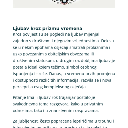
Ljubav kroz prizmu vremena
Kroz povijest su se pogledi na ljubav mijenjali
zajedno s društvom i njegovim vrijednostima. Dok su
se u nekim epohama osjećaji smatrali prolaznima i
usko povezanim s obiteljskim obvezama ili
društvenim statusom, u drugim razdobljima ljubav je
postala ideal kojem težimo, simbol osobnog
ispunjenja i sreće. Danas, u vremenu brzih promjena
i dostupnosti različitih informacija, razvila se i nova
percepcija ovog kompleksnog osjećaja.
Pitanje Ima li ljubav rok trajanja? postalo je
svakodnevna tema razgovora, kako u privatnim
odnosima, tako i u znanstvenim raspravama.
Zaljubljenost, često popraćena leptirićima u trbuhu i
intenzivnim emocijama, u prosjeku traje nekoliko