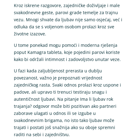
Kroz iskrene razgovore, zajedničke doživljaje i male
svakodnevne geste, parovi grade temelje za trajnu
vezu. Mnogi shvate da ljubav nije samo osjećaj, već i
odluka da se s voljenom osobom prolazi kroz sve
životne izazove.
U tome ponekad mogu pomoći i moderna rješenja
poput Kamagra tableta, koje pojedini parovi koriste
kako bi održali intimnost i zadovoljstvo unutar veze.
U fazi kada zaljubljenost prerasta u dublju
povezanost, važno je prepoznati vrijednost
zajedničkog rasta. Svaki odnos prolazi kroz uspone i
padove, ali upravo ti trenuci testiraju snagu i
autentičnost ljubavi. Na pitanje Ima li ljubav rok
trajanja? odgovor može biti pozitivan ako partneri
zaborave ulagati u odnos ili se izgube u
svakodnevnim brigama, no isto tako ljubav može
trajati i postati još snažnija ako su oboje spremni
raditi na sebi i zajedništvu.