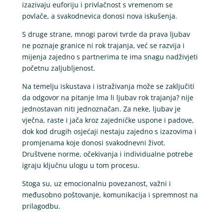
izazivaju euforiju i privlačnost s vremenom se
povlače, a svakodnevica donosi nova iskušenja.
S druge strane, mnogi parovi tvrde da prava ljubav
ne poznaje granice ni rok trajanja, već se razvija i
mijenja zajedno s partnerima te ima snagu nadživjeti
početnu zaljubljenost.
Na temelju iskustava i istraživanja može se zaključiti
da odgovor na pitanje Ima li ljubav rok trajanja? nije
jednostavan niti jednoznačan. Za neke, ljubav je
vječna, raste i jača kroz zajedničke uspone i padove,
dok kod drugih osjećaji nestaju zajedno s izazovima i
promjenama koje donosi svakodnevni život.
Društvene norme, očekivanja i individualne potrebe
igraju ključnu ulogu u tom procesu.
Stoga su, uz emocionalnu povezanost, važni i
međusobno poštovanje, komunikacija i spremnost na
prilagodbu.