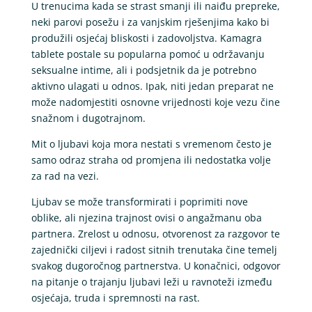
U trenucima kada se strast smanji ili naiđu prepreke,
neki parovi posežu i za vanjskim rješenjima kako bi
produžili osjećaj bliskosti i zadovoljstva. Kamagra
tablete postale su popularna pomoć u održavanju
seksualne intime, ali i podsjetnik da je potrebno
aktivno ulagati u odnos. Ipak, niti jedan preparat ne
može nadomjestiti osnovne vrijednosti koje vezu čine
snažnom i dugotrajnom.
Mit o ljubavi koja mora nestati s vremenom često je
samo odraz straha od promjena ili nedostatka volje
za rad na vezi.
Ljubav se može transformirati i poprimiti nove
oblike, ali njezina trajnost ovisi o angažmanu oba
partnera. Zrelost u odnosu, otvorenost za razgovor te
zajednički ciljevi i radost sitnih trenutaka čine temelj
svakog dugoročnog partnerstva. U konačnici, odgovor
na pitanje o trajanju ljubavi leži u ravnoteži između
osjećaja, truda i spremnosti na rast.