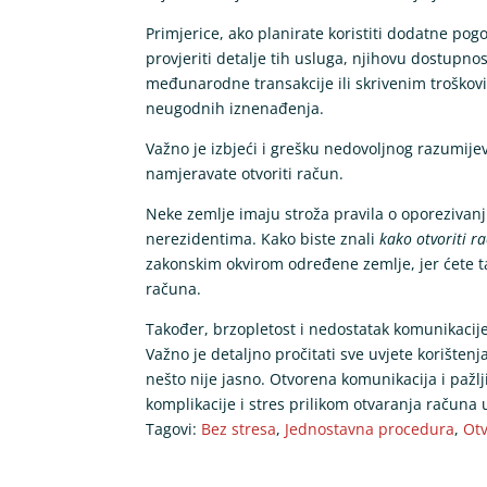
Primjerice, ako planirate koristiti dodatne pog
provjeriti detalje tih usluga, njihovu dostupn
međunarodne transakcije ili skrivenim troško
neugodnih iznenađenja.
Važno je izbjeći i grešku nedovoljnog razumijev
namjeravate otvoriti račun.
Neke zemlje imaju stroža pravila o oporezivanj
nerezidentima. Kako biste znali
kako otvoriti r
zakonskim okvirom određene zemlje, jer ćete ta
računa.
Također, brzopletost i nedostatak komunikacij
Važno je detaljno pročitati sve uvjete korišten
nešto nije jasno. Otvorena komunikacija i paž
komplikacije i stres prilikom otvaranja računa 
Tagovi:
Bez stresa
,
Jednostavna procedura
,
Ot