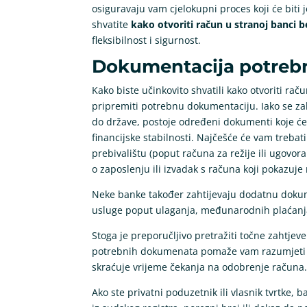
osiguravaju vam cjelokupni proces koji će bit
shvatite
kako otvoriti račun u stranoj banci b
fleksibilnost i sigurnost.
Dokumentacija potrebn
Kako biste učinkovito shvatili kako otvoriti rač
pripremiti potrebnu dokumentaciju. Iako se zah
do države, postoje određeni dokumenti koje ćete
financijske stabilnosti. Najčešće će vam trebat
prebivalištu (poput računa za režije ili ugovo
o zaposlenju ili izvadak s računa koji pokazuje 
Neke banke također zahtijevaju dodatnu dokume
usluge poput ulaganja, međunarodnih plaćanja i
Stoga je preporučljivo pretražiti točne zahtje
potrebnih dokumenata pomaže vam razumjet
skraćuje vrijeme čekanja na odobrenje računa
Ako ste privatni poduzetnik ili vlasnik tvrtke,