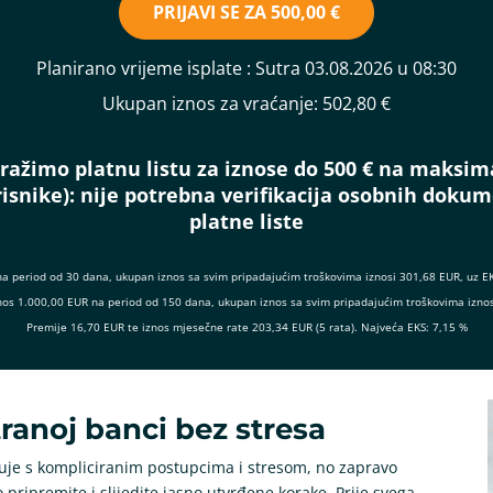
PRIJAVI SE ZA
500,00 €
Planirano vrijeme isplate
: Sutra 03.08.2026 u 08:30
Ukupan iznos za vraćanje:
502,80 €
ražimo platnu listu za iznose do 500 € na maksim
isnike):
nije potrebna verifikacija osobnih doku
platne liste
na period od 30 dana, ukupan iznos sa svim pripadajućim troškovima iznosi 301,68 EUR, uz E
 iznos 1.000,00 EUR na period od 150 dana, ukupan iznos sa svim pripadajućim troškovima izno
Premije 16,70 EUR te iznos mjesečne rate 203,34 EUR (5 rata). Najveća EKS: 7,15 %
tranoj banci bez stresa
uje s kompliciranim postupcima i stresom, no zapravo
pripremite i slijedite jasno utvrđene korake. Prije svega,