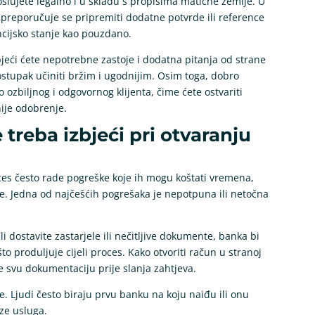
poslujete legalno i u skladu s propisima matične zemlje. U
 preporučuje se pripremiti dodatne potvrde ili reference
ncijsko stanje kao pouzdano.
ći ćete nepotrebne zastoje i dodatna pitanja od strane
 postupak učiniti bržim i ugodnijim. Osim toga, dobro
ozbiljnog i odgovornog klijenta, čime ćete ostvariti
nije odobrenje.
treba izbjeći pri otvaranju
proces često rade pogreške koje ih mogu koštati vremena,
ke. Jedna od najčešćih pogrešaka je nepotpuna ili netočna
li dostavite zastarjele ili nečitljive dokumente, banka bi
što produljuje cijeli proces. Kako otvoriti račun u stranoj
te svu dokumentaciju prije slanja zahtjeva.
 Ljudi često biraju prvu banku na koju naiđu ili onu
ize usluga.