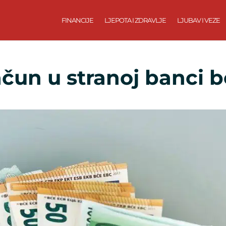
FINANCIJE
LJEPOTA I ZDRAVLJE
LJUBAV I VEZE
ačun u stranoj banci b