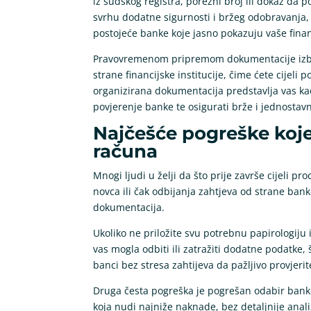
iz sudskog registra, porezni broj ili dokaz da 
svrhu dodatne sigurnosti i bržeg odobravanja,
postojeće banke koje jasno pokazuju vaše fina
Pravovremenom pripremom dokumentacije izbje
strane financijske institucije, čime ćete cijeli
organizirana dokumentacija predstavlja vas kao 
povjerenje banke te osigurati brže i jednostav
Najčešće pogreške koje 
računa
Mnogi ljudi u želji da što prije završe cijeli 
novca ili čak odbijanja zahtjeva od strane ban
dokumentacija.
Ukoliko ne priložite svu potrebnu papirologiju i
vas mogla odbiti ili zatražiti dodatne podatke, 
banci bez stresa zahtijeva da pažljivo provjeri
Druga česta pogreška je pogrešan odabir banke.
koja nudi najniže naknade, bez detaljnije anal