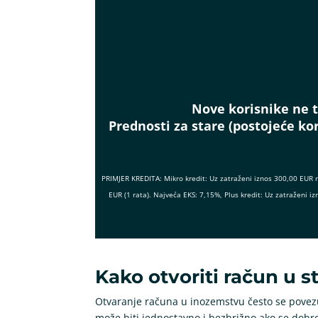
Nove korisnike ne t
Prednosti za stare (postojeće kor
PRIMJER KREDITA: Mikro kredit: Uz zatraženi iznos 300,00 EUR 
EUR (1 rata). Najveća EKS: 7,15%, Plus kredit: Uz zatraženi
Kako otvoriti račun u s
Otvaranje računa u inozemstvu često se povez
može biti jednostavno i bezbrižno ako se dobro 