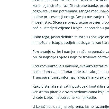
korisno je istražiti različite strane banke, prov
odgovara vašim potrebama. Mnoge međunarodne
online procese koji omogućavaju otvaranje rač
inozemstvo. Stoga se preporučuje provjeriti pos
način uštedjeti vrijeme i izbjeći nepotrebnu pa
Osim toga, jasno definirajte svrhu zbog koje o
ili možda pristup povoljnim uslugama kao što su
Poznavanje svrhe i namjene računa pomaže va
pruža najbolje uvjete i najniže troškove održav
Kod komunikacije s bankom, svakako zatražite 
naknadama za međunarodne transakcije i dostu
Transparentnost informacija važan je korak pr
Kako biste lakše shvatili postupak, kontaktiraj
konkretna pitanja o svim nedoumicama koje im
vi ćete izbjeći nepotrebne komplikacije.
U konačnici, detaljna priprema, jasno razumij