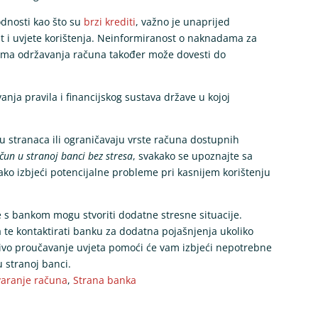
odnosti kao što su
brzi krediti
, važno je unaprijed
ost i uvjete korištenja. Neinformiranost o naknadama za
vima održavanja računa također može dovesti do
anja pravila i financijskog sustava države u kojoj
u stranaca ili ograničavaju vrste računa dostupnih
ačun u stranoj banci bez stresa
, svakako se upoznajte sa
ko izbjeći potencijalne probleme pri kasnijem korištenju
e s bankom mogu stvoriti dodatne stresne situacije.
ja te kontaktirati banku za dodatna pojašnjenja ukoliko
ljivo proučavanje uvjeta pomoći će vam izbjeći nepotrebne
u stranoj banci.
varanje računa
,
Strana banka