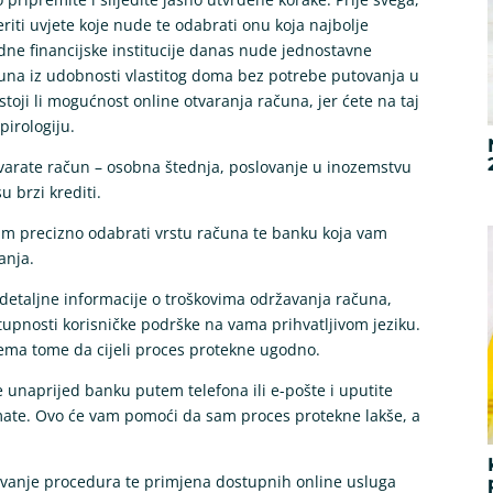
jeriti uvjete koje nude te odabrati onu koja najbolje
 financijske institucije danas nude jednostavne
una iz udobnosti vlastitog doma bez potrebe putovanja u
toji li mogućnost online otvaranja računa, jer ćete na taj
pirologiju.
tvarate račun – osobna štednja, poslovanje u inozemstvu
 brzi krediti.
m precizno odabrati vrstu računa te banku koja vam
anja.
detaljne informacije o troškovima održavanja računa,
pnosti korisničke podrške na vama prihvatljivom jeziku.
ema tome da cijeli proces protekne ugodno.
te unaprijed banku putem telefona ili e-pošte i uputite
ate. Ovo će vam pomoći da sam proces protekne lakše, a
evanje procedura te primjena dostupnih online usluga