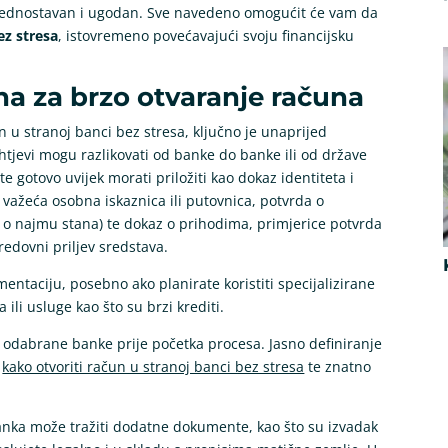
i jednostavan i ugodan. Sve navedeno omogućit će vam da
ez stresa
, istovremeno povećavajući svoju financijsku
a za brzo otvaranje računa
un u stranoj banci bez stresa, ključno je unaprijed
tjevi mogu razlikovati od banke do banke ili od države
 gotovo uvijek morati priložiti kao dokaz identiteta i
i važeća osobna iskaznica ili putovnica, potvrda o
ra o najmu stana) te dokaz o prihodima, primjerice potvrda
redovni priljev sredstava.
ntaciju, posebno ako planirate koristiti specijalizirane
li usluge kao što su brzi krediti.
ve odabrane banke prije početka procesa. Jasno definiranje
i
kako otvoriti račun u stranoj banci bez stresa
te znatno
.
 banka može tražiti dodatne dokumente, kao što su izvadak