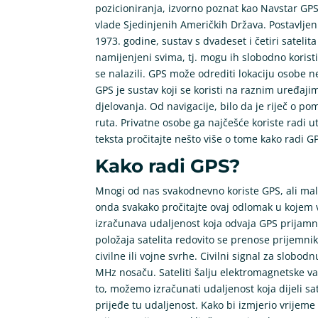
pozicioniranja, izvorno poznat kao Navstar GPS,
vlade Sjedinjenih Američkih Država. Postavlje
1973. godine, sustav s dvadeset i četiri satelit
namijenjeni svima, tj. mogu ih slobodno koristi
se nalazili. GPS može odrediti lokaciju osobe n
GPS je sustav koji se koristi na raznim uređaji
djelovanja. Od navigacije, bilo da je riječ o po
ruta. Privatne osobe ga najčešće koriste radi 
teksta pročitajte nešto više o tome kako radi G
Kako radi GPS?
Mnogi od nas svakodnevno koriste GPS, ali ma
onda svakako pročitajte ovaj odlomak u kojem 
izračunava udaljenost koja odvaja GPS prijamni
položaja satelita redovito se prenose prijemnik
civilne ili vojne svrhe. Civilni signal za slob
MHz nosaču. Sateliti šalju elektromagnetske val
to, možemo izračunati udaljenost koja dijeli sat
prijeđe tu udaljenost. Kako bi izmjerio vrije