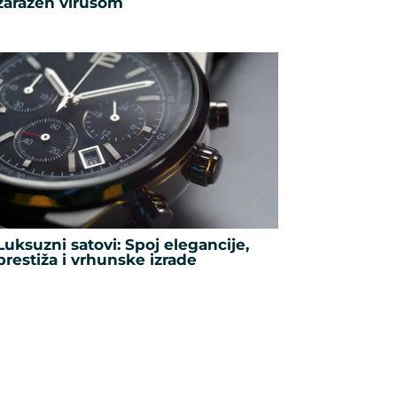
zaražen virusom
Luksuzni satovi: Spoj elegancije,
prestiža i vrhunske izrade