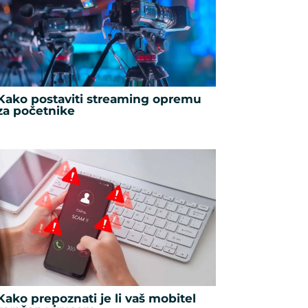
Kako postaviti streaming opremu
za početnike
Kako prepoznati je li vaš mobitel