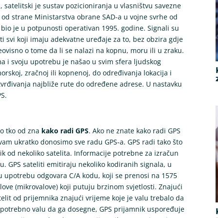
 satelitski je sustav pozicioniranja u vlasništvu savezne
n od strane Ministarstva obrane SAD-a u vojne svrhe od
a bio je u potpunosti operativan 1995. godine. Signali su
ti svi koji imaju adekvatne uređaje za to, bez obzira gdje
eovisno o tome da li se nalazi na kopnu, moru ili u zraku.
ma i svoju upotrebu je našao u svim sfera ljudskog
morskoj, zračnoj ili kopnenoj, do određivanja lokacija i
utvrđivanja najbliže rute do određene adrese. U nastavku
PS.
lo tko od zna
kako radi GPS
. Ako ne znate kako radi GPS
vam ukratko donosimo sve radu GPS-a. GPS radi tako što
k od nekoliko satelita. Informacije potrebne za izračun
u. GPS sateliti emitiraju nekoliko kodiranih signala, u
odnu upotrebu odgovara C/A kodu, koji se prenosi na 1575
ove (mikrovalove) koji putuju brzinom svjetlosti. Znajući
elit od prijemnika znajući vrijeme koje je valu trebalo da
me potrebno valu da ga dosegne, GPS prijamnik uspoređuje