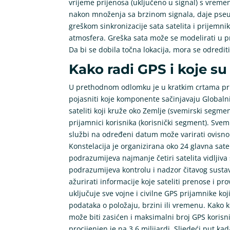
vrijeme prijenosa (uključeno u signal) s vrem
nakon množenja sa brzinom signala, daje pseu
greškom sinkronizacije sata satelita i prijemn
atmosfera. Greška sata može se modelirati u pr
Da bi se dobila točna lokacija, mora se odrediti
Kako radi GPS i koje 
U prethodnom odlomku je u kratkim crtama p
pojasniti koje komponente sačinjavaju Globalni
sateliti koji kruže oko Zemlje (svemirski segme
prijamnici korisnika (korisnički segment). Svemir
službi na određeni datum može varirati ovisno
Konstelacija je organizirana oko 24 glavna sate
podrazumijeva najmanje četiri satelita vidljiv
podrazumijeva kontrolu i nadzor čitavog sustava
ažurirati informacije koje sateliti prenose i p
uključuje sve vojne i civilne GPS prijamnike koj
podataka o položaju, brzini ili vremenu. Kako k
može biti zasićen i maksimalni broj GPS koris
procijenjen je na 3,6 milijardi. Sljedeći put kad