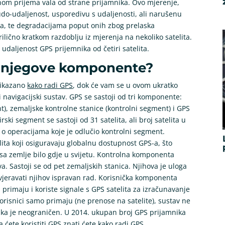
enom prijema vala od strane prijamnika. Ovo mjerenje,
do-udaljenost, usporedivu s udaljenosti, ali narušenu
ika, te degradacijama poput onih zbog prelaska
ilično kratkom razdoblju iz mjerenja na nekoliko satelita.
 udaljenost GPS prijemnika od četiri satelita.
su njegove komponente?
rikazano
kako radi GPS
, dok će vam se u ovom ukratko
 navigacijski sustav. GPS se sastoji od tri komponente:
nt), zemaljske kontrolne stanice (kontrolni segment) i GPS
ski segment se sastoji od 31 satelita, ali broj satelita u
 o operacijama koje je odlučio kontrolni segment.
lita koji osiguravaju globalnu dostupnost GPS-a, što
a sa zemlje bilo gdje u svijetu. Kontrolna komponenta
. Sastoji se od pet zemaljskih stanica. Njihova je uloga
rovjeravati njihov ispravan rad. Korisnička komponenta
i primaju i koriste signale s GPS satelita za izračunavanje
orisnici samo primaju (ne prenose na satelite), sustav ne
nika je neograničen. U 2014. ukupan broj GPS prijamnika
a ćete koristiti GPS znati ćete kako radi GPS.