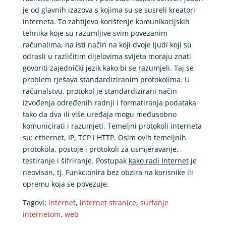
je od glavnih izazova s kojima su se susreli kreatori
interneta. To zahtijeva korištenje komunikacijskih
tehnika koje su razumljive svim povezanim
računalima, na isti način na koji dvoje ljudi koji su
odrasli u različitim dijelovima svijeta moraju znati
govoriti zajednički jezik kako bi se razumjeli. Taj se
problem rješava standardiziranim protokolima. U
računalstvu, protokol je standardizirani način
izvođenja određenih radnji i formatiranja podataka
tako da dva ili više uređaja mogu međusobno
komunicirati i razumjeti. Temeljni protokoli interneta
su: ethernet, IP, TCP i HTTP. Osim ovih temeljnih
protokola, postoje i protokoli za usmjeravanje,
testiranje i šifriranje. Postupak
kako radi Internet
je
neovisan, tj. Funkcionira bez obzira na korisnike ili
opremu koja se povezuje.
Tagovi:
internet
,
internet stranice
,
surfanje
internetom
,
web