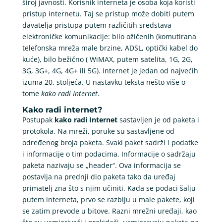
široj javnosti. Korisnik interneta je osoba koja koristi
pristup internetu. Taj se pristup može dobiti putem
davatelja pristupa putem različitih sredstava
elektroničke komunikacije: bilo ožičenih (komutirana
telefonska mreža male brzine, ADSL, optički kabel do
kuće), bilo bežično ( WiMAX, putem satelita, 1G, 2G,
3G, 3G+, 4G, 4G+ ili 5G). Internet je jedan od najvećih
izuma 20. stoljeća. U nastavku teksta nešto više o
tome
kako radi Internet
.
Kako radi internet?
Postupak
kako radi Internet
sastavljen je od paketa i
protokola. Na mreži, poruke su sastavljene od
određenog broja paketa. Svaki paket sadrži i podatke
i informacije o tim podacima. Informacije o sadržaju
paketa nazivaju se „header“. Ova informacija se
postavlja na prednji dio paketa tako da uređaj
primatelj zna što s njim učiniti. Kada se podaci šalju
putem interneta, prvo se razbiju u male pakete, koji
se zatim prevode u bitove. Razni mrežni uređaji, kao