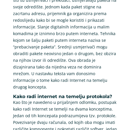
što su usmjerivači i prekidači, usmjeravaju paketa na
svoje odredište. Jednom kada paket stigne na
zacrtanu adresu, prijemnik ga organizira prema
redoslijedu kako bi se mogle koristiti i prikazati
informacije. Slanje digitalnih informacija u malim
komadima je iznimno brzo putem interneta. Tehnika
kojom se šalju paketi putem interneta naziva se
“prebacivanje paketa”. Srednji usmjerivači mogu
obraditi pakete neovisno jedan o drugom, bez obzira
na njihov izvor ili odredište. Ova obrada je
dizajnirana tako da nijedna veza ne dominira
mrežom. U nastavku teksta vam donosimo
informacije o tome kako radi Internet na temelju
drugog koncepta.
Kako radi internet na temelju protokola?
Kao što je navedeno u prijašnjem odlomku, postupak
kako radi Internet se temelji na dvama konceptima.
Jedan od tih koncepata podrazumijeva tzv. protokole.
Povezivanje dvaju računala, od kojih oba mogu imati
različite komponente i pokretati različit softver, jedan