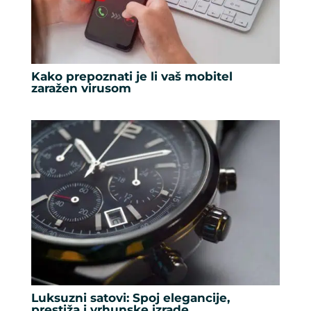
Kako prepoznati je li vaš mobitel
zaražen virusom
Luksuzni satovi: Spoj elegancije,
prestiža i vrhunske izrade