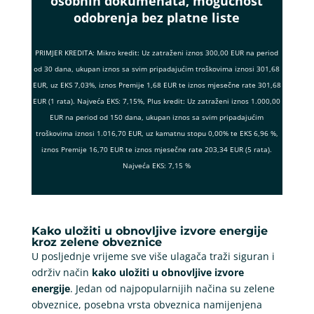
osobnih dokumenata, mogućnost
odobrenja bez platne liste
PRIMJER KREDITA: Mikro kredit: Uz zatraženi iznos 300,00 EUR na period
od 30 dana, ukupan iznos sa svim pripadajućim troškovima iznosi 301,68
EUR, uz EKS 7,03%, iznos Premije 1,68 EUR te iznos mjesečne rate 301,68
EUR (1 rata). Najveća EKS: 7,15%, Plus kredit: Uz zatraženi iznos 1.000,00
EUR na period od 150 dana, ukupan iznos sa svim pripadajućim
troškovima iznosi 1.016,70 EUR, uz kamatnu stopu 0,00% te EKS 6,96 %,
iznos Premije 16,70 EUR te iznos mjesečne rate 203,34 EUR (5 rata).
Najveća EKS: 7,15 %
Kako uložiti u obnovljive izvore energije
kroz zelene obveznice
U posljednje vrijeme sve više ulagača traži siguran i
održiv način
kako uložiti u obnovljive izvore
energije
. Jedan od najpopularnijih načina su zelene
obveznice, posebna vrsta obveznica namijenjena