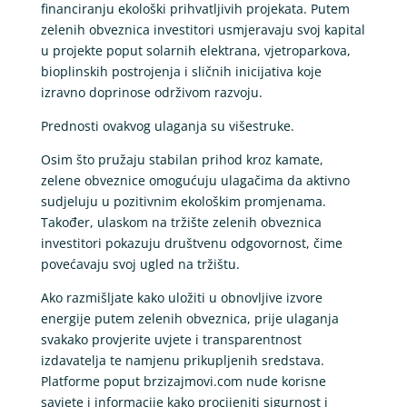
financiranju ekološki prihvatljivih projekata. Putem
zelenih obveznica investitori usmjeravaju svoj kapital
u projekte poput solarnih elektrana, vjetroparkova,
bioplinskih postrojenja i sličnih inicijativa koje
izravno doprinose održivom razvoju.
Prednosti ovakvog ulaganja su višestruke.
Osim što pružaju stabilan prihod kroz kamate,
zelene obveznice omogućuju ulagačima da aktivno
sudjeluju u pozitivnim ekološkim promjenama.
Također, ulaskom na tržište zelenih obveznica
investitori pokazuju društvenu odgovornost, čime
povećavaju svoj ugled na tržištu.
Ako razmišljate kako uložiti u obnovljive izvore
energije putem zelenih obveznica, prije ulaganja
svakako provjerite uvjete i transparentnost
izdavatelja te namjenu prikupljenih sredstava.
Platforme poput brzizajmovi.com nude korisne
savjete i informacije kako procijeniti sigurnost i