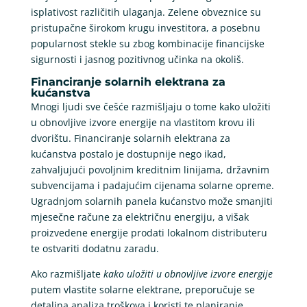
isplativost različitih ulaganja. Zelene obveznice su
pristupačne širokom krugu investitora, a posebnu
popularnost stekle su zbog kombinacije financijske
sigurnosti i jasnog pozitivnog učinka na okoliš.
Financiranje solarnih elektrana za
kućanstva
Mnogi ljudi sve češće razmišljaju o tome kako uložiti
u obnovljive izvore energije na vlastitom krovu ili
dvorištu. Financiranje solarnih elektrana za
kućanstva postalo je dostupnije nego ikad,
zahvaljujući povoljnim kreditnim linijama, državnim
subvencijama i padajućim cijenama solarne opreme.
Ugradnjom solarnih panela kućanstvo može smanjiti
mjesečne račune za električnu energiju, a višak
proizvedene energije prodati lokalnom distributeru
te ostvariti dodatnu zaradu.
Ako razmišljate
kako uložiti u obnovljive izvore energije
putem vlastite solarne elektrane, preporučuje se
detaljna analiza troškova i koristi te planiranje