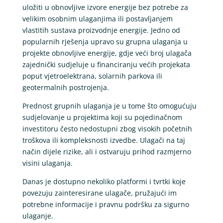
uložiti u obnovljive izvore energije bez potrebe za
velikim osobnim ulaganjima ili postavljanjem
vlastitih sustava proizvodnje energije. Jedno od
popularnih rješenja upravo su grupna ulaganja u
projekte obnovljive energije, gdje veći broj ulagača
zajednički sudjeluje u financiranju većih projekata
poput vjetroelektrana, solarnih parkova ili
geotermalnih postrojenja.
Prednost grupnih ulaganja je u tome što omogućuju
sudjelovanje u projektima koji su pojedinačnom
investitoru često nedostupni zbog visokih početnih
troškova ili kompleksnosti izvedbe. Ulagači na taj
način dijele rizike, ali i ostvaruju prihod razmjerno
visini ulaganja.
Danas je dostupno nekoliko platformi i tvrtki koje
povezuju zainteresirane ulagače, pružajući im
potrebne informacije i pravnu podršku za sigurno
ulaganje.