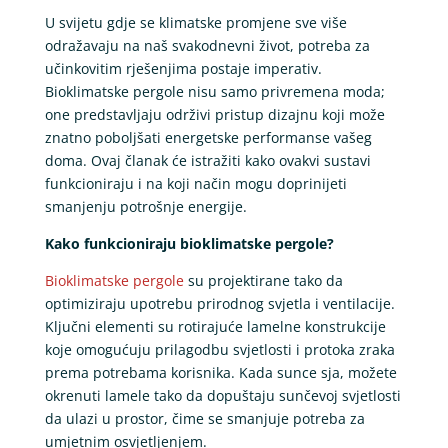
U svijetu gdje se klimatske promjene sve više
odražavaju na naš svakodnevni život, potreba za
učinkovitim rješenjima postaje imperativ.
Bioklimatske pergole nisu samo privremena moda;
one predstavljaju održivi pristup dizajnu koji može
znatno poboljšati energetske performanse vašeg
doma. Ovaj članak će istražiti kako ovakvi sustavi
funkcioniraju i na koji način mogu doprinijeti
smanjenju potrošnje energije.
Kako funkcioniraju bioklimatske pergole?
Bioklimatske pergole
su projektirane tako da
optimiziraju upotrebu prirodnog svjetla i ventilacije.
Ključni elementi su rotirajuće lamelne konstrukcije
koje omogućuju prilagodbu svjetlosti i protoka zraka
prema potrebama korisnika. Kada sunce sja, možete
okrenuti lamele tako da dopuštaju sunčevoj svjetlosti
da ulazi u prostor, čime se smanjuje potreba za
umjetnim osvjetljenjem.