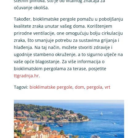
štetnih plinova, što je od vitalnog značaja za
očuvanje okoliša.
Također, bioklimatske pergole pomažu u poboljšanju
kvalitete zraka unutar vašeg doma. Korištenjem
prirodne ventilacije, one omogućuju bolju cirkulaciju
zraka, što smanjuje potrebu za sustavima grijanja i
hlađenja. Na taj način, možete stvoriti zdravije i
ugodnije stambeno okruženje, a to sigurno utječe na
vaše opće blagostanje. Za više informacija o
bioklimatskim pergolama za terase, posjetite
ttgradnja.hr
.
Tagovi:
bioklimatske pergole
,
dom
,
pergola
,
vrt