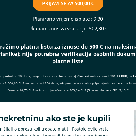
PRIJAVI SE ZA
500,00 €
Planirano vrijeme isplate
: 9:30
Ukupan iznos za vraćanje:
502,80 €
ražimo platnu listu za iznose do 500 € na maksim
isnike):
nije potrebna verifikacija osobnih doku
platne liste
na period od 30 dana, ukupan iznos sa svim pripadajućim troškovima iznosi 301,68 EUR, uz E
 iznos 1.000,00 EUR na period od 150 dana, ukupan iznos sa svim pripadajućim troškovima izno
Premije 16,70 EUR te iznos mjesečne rate 203,34 EUR (5 rata). Najveća EKS: 7,15 %
nekretninu ako ste je kupili
išljali o porezu koji trebate platiti. Postoje dvije vrste
ine prve nekretnine i iznenaditi vas ako se prethodno