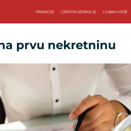
FINANCIJE
LJEPOTA I ZDRAVLJE
LJUBAV I VEZE
 na prvu nekretninu