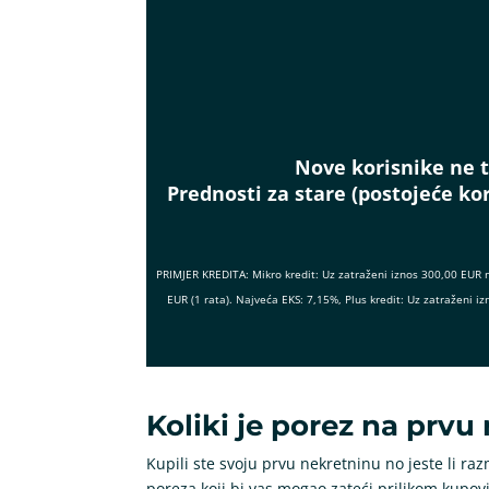
Nove korisnike ne t
Prednosti za stare (postojeće kor
PRIMJER KREDITA: Mikro kredit: Uz zatraženi iznos 300,00 EUR 
EUR (1 rata). Najveća EKS: 7,15%, Plus kredit: Uz zatraženi
Koliki je porez na prvu 
Kupili ste svoju prvu nekretninu no jeste li razm
poreza koji bi vas mogao zateći prilikom kupov