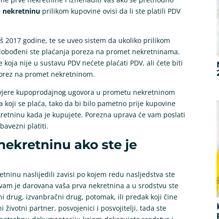
u nekretninu
prilikom kupovine ovisi da li ste platili PDV
š 2017 godine, te se uveo sistem da ukoliko prilikom
slobođeni ste plaćanja poreza na promet nekretninama.
 koja nije u sustavu PDV nećete plaćati PDV, ali ćete biti
porez na promet nekretninom.
e ovjere kupoprodajnog ugovora u prometu nekretninom
a koji se plaća, tako da bi bilo pametno prije kupovine
ekretninu kada je kupujete. Porezna uprava će vam poslati
bavezni platiti.
 nekretninu ako ste je
etninu naslijedili zavisi po kojem redu nasljedstva ste
ili vam je darovana vaša prva nekretnina a u srodstvu ste
 drug, izvanbračni drug, potomak, ili predak koji čine
 životni partner, posvojenici i posvojitelji, tada ste