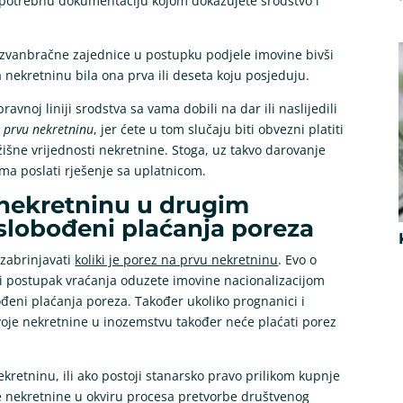
 potrebnu dokumentaciju kojom dokazujete srodstvo i
a izvanbračne zajednice u postupku podjele imovine bivši
 nekretninu bila ona prva ili deseta koju posjeduju.
avnoj liniji srodstva sa vama dobili na dar ili naslijedili
a prvu nekretninu
, jer ćete u tom slučaju biti obvezni platiti
išne vrijednosti nekretnine. Stoga, uz takvo darovanje
ama poslati rješenje sa uplatnicom.
u nekretninu u drugim
slobođeni plaćanja poreza
 zabrinjavati
koliki je porez na prvu nekretninu
. Evo o
uli postupak vraćanja oduzete imovine nacionalizacijom
bođeni plaćanja poreza. Također ukoliko prognanici i
voje nekretnine u inozemstvu također neće plaćati porez
kretninu, ili ako postoji stanarsko pravo prilikom kupnje
kle nekretnine u okviru procesa pretvorbe društvenog