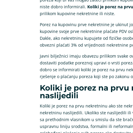
niste dobro informirali.
Koliki je porez na prv
prilikom kupovine nekretnine ili niste.
Porez na kupovinu prve nekretnine je ukinut jo
kupovine svoje prve nekretnine plaćate PDV o
Dakle, ako nekretninu kupujete od fizičke osobe
obvezni plaćati 3% od vrijednosti nekretnine 
Javni bilježnici imaju obavezu prilikom svak
dostaviti podatke poreznoj upravi o vrsti porez
dobro se informirati koliki je porez na prvu n
rješenje o plaćanju poreza koji ste po zakonu o
Koliki je porez na prvu
naslijedili
Koliki je porez na prvu nekretninu ako ste nekr
nekretninu naslijedili. Ukoliko ste naslijedili 
sa prethodnim vlasnikom u smislu da ste bračni
uspravnu liniju srodstva, formalni ili neformalni