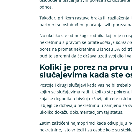
oslobođeni plaćanja svih poreza ako dostavite
odnos.
Također, prilikom rastave braka ili razilaženj
partneri su oslobođeni plaćanja svih poreza na
No ukoliko ste od nekog srodnika koji nije u uspr
nekretninu s pravom se pitate
koliki je porez n
porez na promet nekretnine u iznosu 3% od trž
budite spremni da će država uzeti svoj dio i v
Koliki je porez na prv
slučajevima kada ste o
Postoje i drugi slučajevi kada vas ne bi trebalo
kojim se slučajevima radi. Ukoliko ste pokren
koja se dogodila u bivšoj državi, bit ćete oslo
izbjeglice dobivaju nekretninu u zamjenu za s
ukoliko dokažu dokumentacijom taj status.
Zatim zaštićeni najmoprimci kada otkupljuju ne
nekretnine, isto vrijedi i za osobe koje su ste