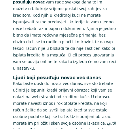
posuđuju novac
vam rade svakoga dana te im
možete u bilo koje vrijeme poslati svoj zahtjev za
kreditom. Kod njih u kreditnoj kući ne morate
ispunjavati razne preduvjet i kriterije te vam ujedno
neće trebati razni papiri i dokumenti. Njima je jedino
bitno da imate redovna mjesečna primanja, bez
obzira da li se to radilo o plaći ili mirovini, te da vap
tekući račun nije u blokadi te da nije zaštićen kako bi
isplata kredita bila moguća. Cijeli proces ugovaranja
vam se odvija online te kako to izgleda ćemo vam reći
u nastavku.
Ljudi koji posuđuju novac već danas
Kako biste došli do novca već danas, sve što trebate
učiniti je ispuniti kratki prijavni obrazac koji vam se
nalazi na web stranici od kreditne kuće. U obrascu
morate navesti iznos i rok otplate kredita, na koji
račun želite da se izvrši isplata kredita sve ostale
osobne podatke koji se traže. Uz ispunjeni obrazac
morate im priložit i sken svoje osobne iskaznice.
Ljudi