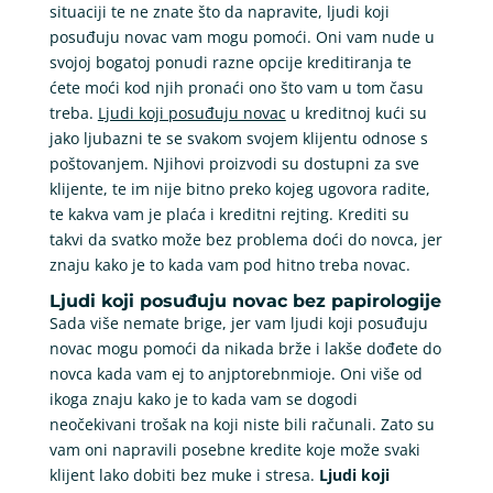
situaciji te ne znate što da napravite, ljudi koji
posuđuju novac vam mogu pomoći. Oni vam nude u
svojoj bogatoj ponudi razne opcije kreditiranja te
ćete moći kod njih pronaći ono što vam u tom času
treba.
Ljudi koji posuđuju novac
u kreditnoj kući su
jako ljubazni te se svakom svojem klijentu odnose s
poštovanjem. Njihovi proizvodi su dostupni za sve
klijente, te im nije bitno preko kojeg ugovora radite,
te kakva vam je plaća i kreditni rejting. Krediti su
takvi da svatko može bez problema doći do novca, jer
znaju kako je to kada vam pod hitno treba novac.
Ljudi koji posuđuju novac bez papirologije
Sada više nemate brige, jer vam ljudi koji posuđuju
novac mogu pomoći da nikada brže i lakše dođete do
novca kada vam ej to anjptorebnmioje. Oni više od
ikoga znaju kako je to kada vam se dogodi
neočekivani trošak na koji niste bili računali. Zato su
vam oni napravili posebne kredite koje može svaki
klijent lako dobiti bez muke i stresa.
Ljudi koji