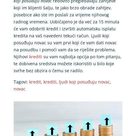
koji posuđuju novac
redovito pregledavaju zahtjeve
koji im klijenti šalju, te jako brzo obrade zahtjev,
posebice ako ste im poslali za vrijeme njihovog
radnog vremena. Uobičajeno je da već za 15 minuta
će vam odobriti kredit i izvršiti automatsku isplatu
kredita na vaš navedeni tekući račun. Ljudi koji
posuđuju novac su vam prvi koji će vam dati novac
na posudbu i pomoći vam da se riješite problema.
Njihovi
krediti
su vam najbolja opcija po tom pitanju,
te dobivena sredstva možete iskoristiti u bilo koje
svrhe bez obzira o čemu se radilo.
Tagovi:
kredit
,
krediti
,
ljudi koji posuđuju novac
,
novac