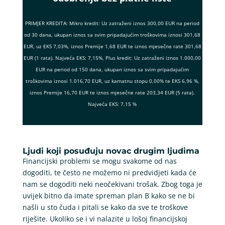
PRIMJER KREDITA: Mikro kredit: Uz zatraženi iznos 300,00 EUR na period
od 30 dana, ukupan iznos sa svim pripadajućim troškovima iznosi 301,68
EUR, uz EKS 7,03%, iznos Premije 1,68 EUR te iznos mjesečne rate 301,68
EUR (1 rata). Najveća EKS: 7,15%, Plus kredit: Uz zatraženi iznos 1.000,00
EUR na period od 150 dana, ukupan iznos sa svim pripadajućim
troškovima iznosi 1.016,70 EUR, uz kamatnu stopu 0,00% te EKS 6,96 %,
iznos Premije 16,70 EUR te iznos mjesečne rate 203,34 EUR (5 rata).
Najveća EKS: 7,15 %
Ljudi koji posuđuju novac drugim ljudima
Financijski problemi se mogu svakome od nas
dogoditi, te često ne možemo ni predvidjeti kada će
nam se dogoditi neki neočekivani trošak. Zbog toga je
uvijek bitno da imate spreman plan B kako se ne bi
našli u sto čuda i pitali se kako da sve te troškove
riješite. Ukoliko se i vi nalazite u lošoj financijskoj