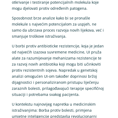
otkrivanje i testiranje potencijalnih molekula koje
mogu djelovati protiv određenih patogena.
Sposobnost brze analize kako bi se pronašle
molekule s najvećim potencijalom za uspjeh, ne
samo da ubrzava proces razvoja novih lijekova, već i
smanjuje troškove istraživanja.
U borbi protiv antibioticke rezistencije, koja je jedan
od najvećih izazova suvremene medicine, UI pruža
alate za razumijevanje mehanizama rezistencije te
za razvoj novih antibiotika koji mogu biti učinkoviti
protiv rezistentnih sojeva. Napredak u genetskoj
analizi omogućen UI-om također doprinosi bržoj
dijagnostici i personaliziranom pristupu liječenju
zaraznih bolesti, prilagođavajući terapije specifičnoj
situaciji i potrebama svakog pacijenta.
U kontekstu najnovijeg napretka u medicinskim
istraživanjima: Borba protiv bolesti, primjena
umjetne inteligencije predstavlja revolucionarni