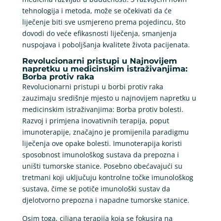
tehnologija i metoda, može se očekivati da će
liječenje biti sve usmjereno prema pojedincu, što
dovodi do veće efikasnosti liječenja, smanjenja
nuspojava i poboljšanja kvalitete života pacijenata.
Revolucionarni pristupi u Najnovijem
napretku u medicinskim istraživanjima:
Borba protiv raka
Revolucionarni pristupi u borbi protiv raka
zauzimaju središnje mjesto u najnovijem napretku u
medicinskim istraživanjima: Borba protiv bolesti.
Razvoj i primjena inovativnih terapija, poput
imunoterapije, značajno je promijenila paradigmu
liječenja ove opake bolesti. Imunoterapija koristi
sposobnost imunološkog sustava da prepozna i
uništi tumorske stanice. Posebno obećavajući su
tretmani koji uključuju kontrolne točke imunološkog
sustava, čime se potiče imunološki sustav da
djelotvorno prepozna i napadne tumorske stanice.
Osim toga, ciljana terapija koja se fokusira na