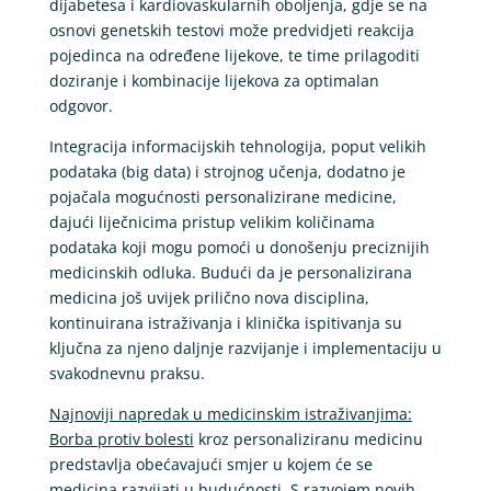
dijabetesa i kardiovaskularnih oboljenja, gdje se na
osnovi genetskih testovi može predvidjeti reakcija
pojedinca na određene lijekove, te time prilagoditi
doziranje i kombinacije lijekova za optimalan
odgovor.
Integracija informacijskih tehnologija, poput velikih
podataka (big data) i strojnog učenja, dodatno je
pojačala mogućnosti personalizirane medicine,
dajući liječnicima pristup velikim količinama
podataka koji mogu pomoći u donošenju preciznijih
medicinskih odluka. Budući da je personalizirana
medicina još uvijek prilično nova disciplina,
kontinuirana istraživanja i klinička ispitivanja su
ključna za njeno daljnje razvijanje i implementaciju u
svakodnevnu praksu.
Najnoviji napredak u medicinskim istraživanjima:
Borba protiv bolesti
kroz personaliziranu medicinu
predstavlja obećavajući smjer u kojem će se
medicina razvijati u budućnosti. S razvojem novih