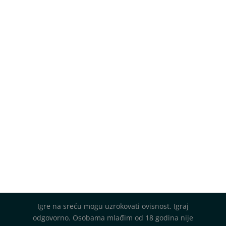
Igre na sreću mogu uzrokovati ovisnost. Igraj
odgovorno. Osobama mlađim od 18 godina nije