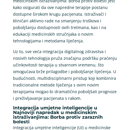
medicinskim istraživanjima: Borba protiv bolesti jest
kako osigurati da ove napredne terapije postanu
dostupne širokom krugu pacijenata. Istraživači i
kliničari aktivno rade na smanjenju troškova i
poboljšanju dostupnosti ovih tretmana, kao i na
edukaciji medicinskih stručnjaka o novim
tehnologijama i metodama liječenja.
Uz to, sve veća integracija digitalnog zdravstva i
nosivih tehnologija pruža značajnu podršku praćenju
učinkovitosti terapija u stvarnom vremenu, što
omogućava brže prilagodbe i poboljšanje liječenja. U
budućnosti, multidisciplinarni pristup koji kombinira
tradicionalne metode liječenja s ovim novim
terapijama mogao bi dramatično poboljšati prognoze
i preživljavanje pacijenata s rakom.
Integracija umjetne inteligencije u
Najnoviji napredak u medicinskim
istraživanjima: Borba protiv zaraznih
bolesti
Integracija umjetne inteligencije (UI) u medicinske