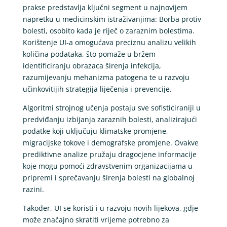
prakse predstavlja ključni segment u najnovijem
napretku u medicinskim istraživanjima: Borba protiv
bolesti, osobito kada je riječ o zaraznim bolestima.
Korištenje UI-a omogućava preciznu analizu velikih
količina podataka, što pomaže u bržem
identificiranju obrazaca širenja infekcija,
razumijevanju mehanizma patogena te u razvoju
učinkovitijih strategija liječenja i prevencije.
Algoritmi strojnog učenja postaju sve sofisticiraniji u
predviđanju izbijanja zaraznih bolesti, analizirajući
podatke koji uključuju klimatske promjene,
migracijske tokove i demografske promjene. Ovakve
prediktivne analize pružaju dragocjene informacije
koje mogu pomoći zdravstvenim organizacijama u
pripremi i sprečavanju širenja bolesti na globalnoj
razini.
Također, UI se koristi i u razvoju novih lijekova, gdje
može značajno skratiti vrijeme potrebno za