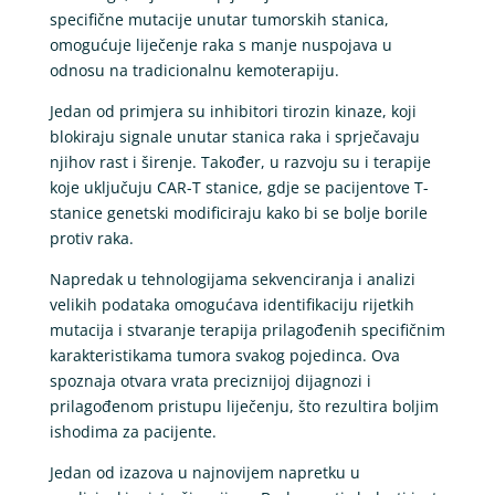
specifične mutacije unutar tumorskih stanica,
omogućuje liječenje raka s manje nuspojava u
odnosu na tradicionalnu kemoterapiju.
Jedan od primjera su inhibitori tirozin kinaze, koji
blokiraju signale unutar stanica raka i sprječavaju
njihov rast i širenje. Također, u razvoju su i terapije
koje uključuju CAR-T stanice, gdje se pacijentove T-
stanice genetski modificiraju kako bi se bolje borile
protiv raka.
Napredak u tehnologijama sekvenciranja i analizi
velikih podataka omogućava identifikaciju rijetkih
mutacija i stvaranje terapija prilagođenih specifičnim
karakteristikama tumora svakog pojedinca. Ova
spoznaja otvara vrata preciznijoj dijagnozi i
prilagođenom pristupu liječenju, što rezultira boljim
ishodima za pacijente.
Jedan od izazova u najnovijem napretku u