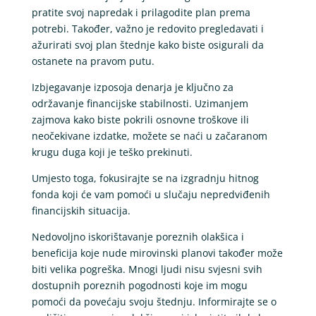
pratite svoj napredak i prilagodite plan prema
potrebi. Također, važno je redovito pregledavati i
ažurirati svoj plan štednje kako biste osigurali da
ostanete na pravom putu.
Izbjegavanje izposoja denarja je ključno za
održavanje financijske stabilnosti. Uzimanjem
zajmova kako biste pokrili osnovne troškove ili
neočekivane izdatke, možete se naći u začaranom
krugu duga koji je teško prekinuti.
Umjesto toga, fokusirajte se na izgradnju hitnog
fonda koji će vam pomoći u slučaju nepredviđenih
financijskih situacija.
Nedovoljno iskorištavanje poreznih olakšica i
beneficija koje nude mirovinski planovi također može
biti velika pogreška. Mnogi ljudi nisu svjesni svih
dostupnih poreznih pogodnosti koje im mogu
pomoći da povećaju svoju štednju. Informirajte se o