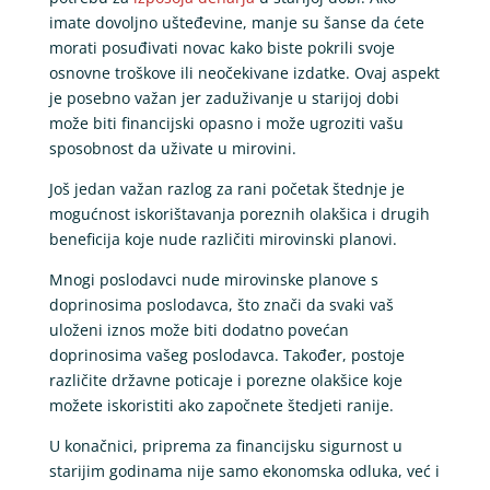
imate dovoljno ušteđevine, manje su šanse da ćete
morati posuđivati novac kako biste pokrili svoje
osnovne troškove ili neočekivane izdatke. Ovaj aspekt
je posebno važan jer zaduživanje u starijoj dobi
može biti financijski opasno i može ugroziti vašu
sposobnost da uživate u mirovini.
Još jedan važan razlog za rani početak štednje je
mogućnost iskorištavanja poreznih olakšica i drugih
beneficija koje nude različiti mirovinski planovi.
Mnogi poslodavci nude mirovinske planove s
doprinosima poslodavca, što znači da svaki vaš
uloženi iznos može biti dodatno povećan
doprinosima vašeg poslodavca. Također, postoje
različite državne poticaje i porezne olakšice koje
možete iskoristiti ako započnete štedjeti ranije.
U konačnici, priprema za financijsku sigurnost u
starijim godinama nije samo ekonomska odluka, već i