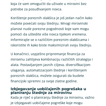
koja će vam omogućiti da uživate u mirovini bez
potrebe za posuđivanjem novca.
Korištenje poreznih olakšica je još jedan način kako
možete povećati svoju štednju. Mnogi mirovinski
planovi nude porezne pogodnosti koje vam mogu
pomoći da uštedite više novca tijekom vremena.
Informirajte se o različitim poreznim olakšicama i
iskoristite ih kako biste maksimizirali svoju štednju.
U konačnici, uspješno pripremanje financija za
mirovinu zahtijeva kombinaciju različitih strategija i
alata. Postavljanjem jasnih ciljeva, diversifikacijom
ulaganja, automatizacijom štednje i korištenjem
poreznih olakšica, možete osigurati da budete
financijski spremni za svoje zlatne godine.
Izbjegavanje uobičajenih pogrešaka u
planiranju štednje za mirovinu
Kada je riječ o planiranju štednje za mirovinu, važno
je izbjegavati uobičajene pogreške koje mogu