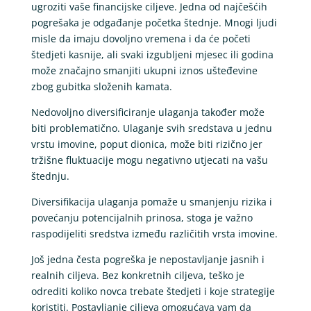
ugroziti vaše financijske ciljeve. Jedna od najčešćih
pogrešaka je odgađanje početka štednje. Mnogi ljudi
misle da imaju dovoljno vremena i da će početi
štedjeti kasnije, ali svaki izgubljeni mjesec ili godina
može značajno smanjiti ukupni iznos ušteđevine
zbog gubitka složenih kamata.
Nedovoljno diversificiranje ulaganja također može
biti problematično. Ulaganje svih sredstava u jednu
vrstu imovine, poput dionica, može biti rizično jer
tržišne fluktuacije mogu negativno utjecati na vašu
štednju.
Diversifikacija ulaganja pomaže u smanjenju rizika i
povećanju potencijalnih prinosa, stoga je važno
raspodijeliti sredstva između različitih vrsta imovine.
Još jedna česta pogreška je nepostavljanje jasnih i
realnih ciljeva. Bez konkretnih ciljeva, teško je
odrediti koliko novca trebate štedjeti i koje strategije
koristiti. Postavljanje ciljeva omogućava vam da