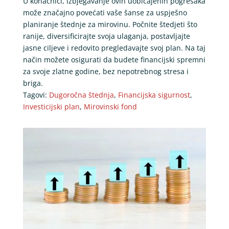
U konačnici, izbjegavanje ovih uobičajenih pogrešaka
može značajno povećati vaše šanse za uspješno
planiranje štednje za mirovinu. Počnite štedjeti što
ranije, diversificirajte svoja ulaganja, postavljajte
jasne ciljeve i redovito pregledavajte svoj plan. Na taj
način možete osigurati da budete financijski spremni
za svoje zlatne godine, bez nepotrebnog stresa i
briga.
Tagovi:
Dugoročna štednja
,
Financijska sigurnost
,
Investicijski plan
,
Mirovinski fond