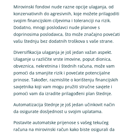
Mirovinski fondovi nude razne opcije ulaganja, od
konzervativnih do agresivnih, koje možete prilagoditi
svojim financijskim ciljevima i toleranciji na rizik.
Dodatno, mnogi poslodavci nude planove s
doprinosima poslodavca, što može značajno povećati
vašu štednju bez dodatnih troškova s vaše strane.
Diversifikacija ulaganja je još jedan važan aspekt.
Ulaganje u različite vrste imovine, poput dionica,
obveznica, nekretnina i štednih računa, može vam
pomoći da smanjite rizik i povećate potencijalne
prinose. Također, razmislite o korištenju financijskih
savjetnika koji vam mogu pružiti stručne savjete i
pomoći vam da izradite prilagođeni plan štednje.
Automatizacija štednje je još jedan učinkovit način
da osigurate dosljednost u svojim uplatama.
Postavite automatske prijenose s vašeg tekućeg
računa na mirovinski račun kako biste osigurali da