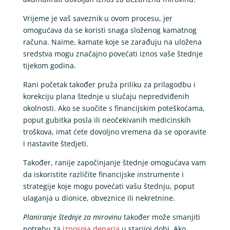
Vrijeme je vaš saveznik u ovom procesu, jer
omogućava da se koristi snaga složenog kamatnog
računa. Naime, kamate koje se zarađuju na uložena
sredstva mogu značajno povećati iznos vaše štednje
tijekom godina.
Rani početak također pruža priliku za prilagodbu i
korekciju plana štednje u slučaju nepredviđenih
okolnosti. Ako se suočite s financijskim poteškoćama,
poput gubitka posla ili neočekivanih medicinskih
troškova, imat ćete dovoljno vremena da se oporavite
i nastavite štedjeti.
Također, ranije započinjanje štednje omogućava vam
da iskoristite različite financijske instrumente i
strategije koje mogu povećati vašu štednju, poput
ulaganja u dionice, obveznice ili nekretnine.
Planiranje štednje za mirovinu
također može smanjiti
potrebu za
izposoja denarja
u starijoj dobi. Ako