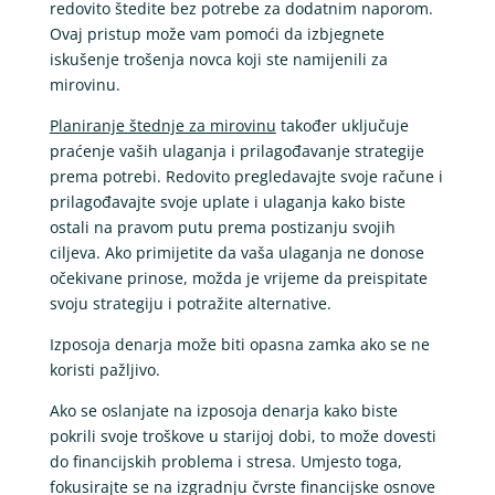
redovito štedite bez potrebe za dodatnim naporom.
Ovaj pristup može vam pomoći da izbjegnete
iskušenje trošenja novca koji ste namijenili za
mirovinu.
Planiranje štednje za mirovinu
također uključuje
praćenje vaših ulaganja i prilagođavanje strategije
prema potrebi. Redovito pregledavajte svoje račune i
prilagođavajte svoje uplate i ulaganja kako biste
ostali na pravom putu prema postizanju svojih
ciljeva. Ako primijetite da vaša ulaganja ne donose
očekivane prinose, možda je vrijeme da preispitate
svoju strategiju i potražite alternative.
Izposoja denarja može biti opasna zamka ako se ne
koristi pažljivo.
Ako se oslanjate na izposoja denarja kako biste
pokrili svoje troškove u starijoj dobi, to može dovesti
do financijskih problema i stresa. Umjesto toga,
fokusirajte se na izgradnju čvrste financijske osnove