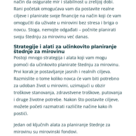
način da osigurate mir i stabilnost u zrelijoj dobi.
Rani početak omogućava vam da postavite realne
ciljeve i planirate svoje financije na način koji će vam
omogućiti da uživate u mirovini bez stresa i briga o
novcu. Stoga, nemojte odgađati – počnite planirati
svoju štednju za mirovinu već danas.
Strategije i alati za učinkovito planiranje
štednje za mirovinu
Postoji mnogo strategija i alata koji vam mogu
pomoći da učinkovito planirate štednju za mirovinu.
Prvi korak je postavljanje jasnih i realnih ciljeva.
Razmislite o tome koliko novca će vam biti potrebno
za udoban život u mirovini, uzimajući u obzir
troškove stanovanja, zdravstvene troškove, putovanja
i druge životne potrebe. Nakon što postavite ciljeve,
možete početi razmatrati različite načine kako ih
postići.
Jedan od ključnih alata za planiranje štednje za
mirovinu su mirovinski fondovi.