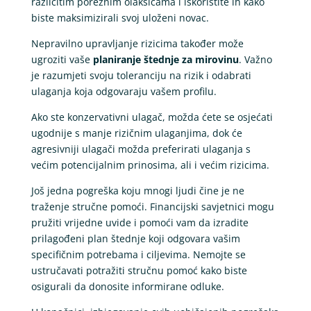
različitim poreznim olakšicama i iskoristite ih kako
biste maksimizirali svoj uloženi novac.
Nepravilno upravljanje rizicima također može
ugroziti vaše
planiranje štednje za mirovinu
. Važno
je razumjeti svoju toleranciju na rizik i odabrati
ulaganja koja odgovaraju vašem profilu.
Ako ste konzervativni ulagač, možda ćete se osjećati
ugodnije s manje rizičnim ulaganjima, dok će
agresivniji ulagači možda preferirati ulaganja s
većim potencijalnim prinosima, ali i većim rizicima.
Još jedna pogreška koju mnogi ljudi čine je ne
traženje stručne pomoći. Financijski savjetnici mogu
pružiti vrijedne uvide i pomoći vam da izradite
prilagođeni plan štednje koji odgovara vašim
specifičnim potrebama i ciljevima. Nemojte se
ustručavati potražiti stručnu pomoć kako biste
osigurali da donosite informirane odluke.