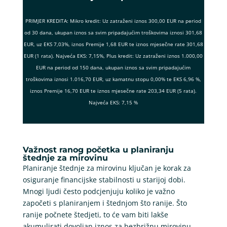
PRIMJER KREDITA: Mikro kredit: Uz zatraženi iznos 300,00 EUR na period
od 30 dana, ukupan iznos sa svim pripadajućim troškovima iznosi 301,68
EUR, uz EKS 7,03%, iznos Premije 1,68 EUR te iznos mjesečne rate 301,68
EUR (1 rata). Najveća EKS: 7,15%, Plus kredit: Uz zatraženi iznos 1.000,00
EUR na period od 150 dana, ukupan iznos sa svim pripadajućim
troškovima iznosi 1.016,70 EUR, uz kamatnu stopu 0,00% te EKS 6,96 %,
iznos Premije 16,70 EUR te iznos mjesečne rate 203,34 EUR (5 rata).
Najveća EKS: 7,15 %
Važnost ranog početka u planiranju
štednje za mirovinu
Planiranje štednje za mirovinu ključan je korak za
osiguranje financijske stabilnosti u starijoj dobi.
Mnogi ljudi često podcjenjuju koliko je važno
započeti s planiranjem i štednjom što ranije. Što
ranije počnete štedjeti, to će vam biti lakše
akumulirati dovoljan iznos za bezbrižnu mirovinu.