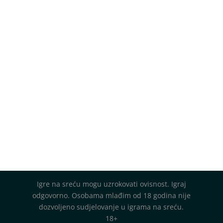
Igre na sreću mogu uzrokovati ovisnost. Igraj
odgovorno. Osobama mlađim od 18 godina nije
dozvoljeno sudjelovanje u igrama na sreću.
18+