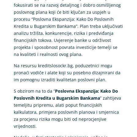
fokusirati se na razvoj detaljnog i dobro osmišljenog
poslovnog plana koji će biti ključan za uspjeh u
procesu “Poslovna Ekspanzija: Kako Do Poslovnih
Kredita u Bugarskim Bankama”. Plan treba uključivati
analizu tržišta, konkurencije, rizika i predviđanja
financijskih tokova. Uvjerenje banke u održivost
projekta i sposobnost povrata investicije temelji se
na kvaliteti i realnosti ovog plana.
Na resursu kreditslosockr.bg, poduzetnici mogu
pronaći vodiče i alate koji su posebno dizajnirani da
im pomognu izraditi kvalitetan poslovni plan.
S obzirom na to da “
Poslovna Ekspanzija: Kako Do
Poslovnih Kredita u Bugarskim Bankama
” zahtijeva
temeljitu pripremu, alati poput financijskih
kalkulatora, primjera poslovnih planova i smjernica
za procjenu rizika mogu biti od neprocjenjive
vrijednosti.