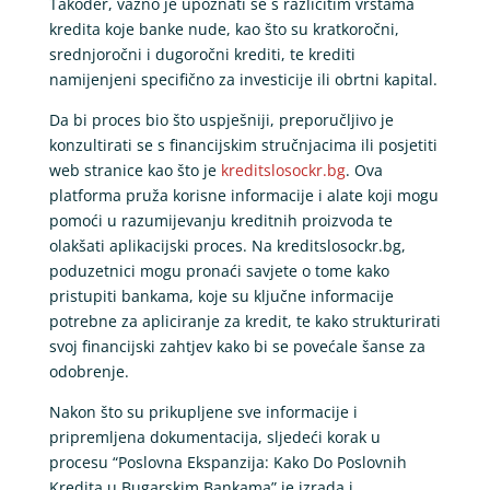
Također, važno je upoznati se s različitim vrstama
kredita koje banke nude, kao što su kratkoročni,
srednjoročni i dugoročni krediti, te krediti
namijenjeni specifično za investicije ili obrtni kapital.
Da bi proces bio što uspješniji, preporučljivo je
konzultirati se s financijskim stručnjacima ili posjetiti
web stranice kao što je
kreditslosockr.bg
. Ova
platforma pruža korisne informacije i alate koji mogu
pomoći u razumijevanju kreditnih proizvoda te
olakšati aplikacijski proces. Na kreditslosockr.bg,
poduzetnici mogu pronaći savjete o tome kako
pristupiti bankama, koje su ključne informacije
potrebne za apliciranje za kredit, te kako strukturirati
svoj financijski zahtjev kako bi se povećale šanse za
odobrenje.
Nakon što su prikupljene sve informacije i
pripremljena dokumentacija, sljedeći korak u
procesu “Poslovna Ekspanzija: Kako Do Poslovnih
Kredita u Bugarskim Bankama” je izrada i