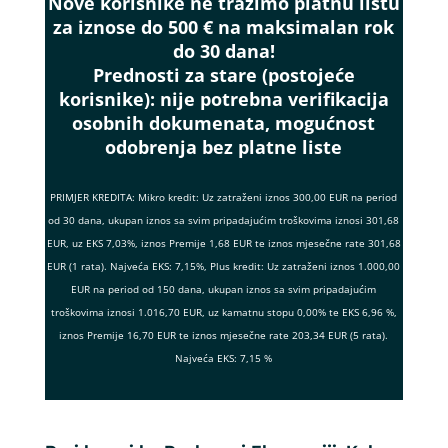
Nove korisnike ne tražimo platnu listu
za iznose do 500 € na maksimalan rok
do 30 dana!
Prednosti za stare (postojeće
korisnike):
nije potrebna verifikacija
osobnih dokumenata, mogućnost
odobrenja bez platne liste
PRIMJER KREDITA: Mikro kredit: Uz zatraženi iznos 300,00 EUR na period
od 30 dana, ukupan iznos sa svim pripadajućim troškovima iznosi 301,68
EUR, uz EKS 7,03%, iznos Premije 1,68 EUR te iznos mjesečne rate 301,68
EUR (1 rata). Najveća EKS: 7,15%, Plus kredit: Uz zatraženi iznos 1.000,00
EUR na period od 150 dana, ukupan iznos sa svim pripadajućim
troškovima iznosi 1.016,70 EUR, uz kamatnu stopu 0,00% te EKS 6,96 %,
iznos Premije 16,70 EUR te iznos mjesečne rate 203,34 EUR (5 rata).
Najveća EKS: 7,15 %