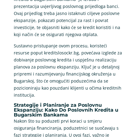
prezentacija uvjerljivog poslovnog prijedloga banci.
Ovaj prijedlog treba jasno istaknuti ciljeve poslovne
ekspanzije, pokazati potencijal za rast i povrat
investicije, te objasniti kako će se kredit koristiti i na
koji način će se osigurati njegova otplata.
Sustavno pristupanje ovom procesu, koristeći
resurse poput kreditslosockr.bg, povećava izglede za
dobivanje poslovnog kredita i uspješnu realizaciju
planova za poslovnu ekspanziju. Ključ je u detaljnoj
pripremi i razumijevanju financijskog okruženja u
Bugarskoj, što će omogućiti poduzećima da se
pozicioniraju kao pouzdani klijenti u očima kreditnih
institucija.
Strategije i Planiranje za Poslovnu
Ekspanziju: Kako Do Poslovnih Kredita u
Bugarskim Bankama
Nakon što su poduzeti prvi koraci u smjeru
osiguranja financiranja, poduzetnici se suočavaju s
fazi strategije i planiranja. U ovoj fazi, važno je