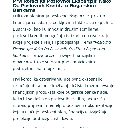
Prvi koraci ka Poslovnoj Ekspanziji: Kako
Do Poslovnih Kredita u Bugarskim
Bankama
Prilikom planiranja poslovne ekspanzije, pristup
financijama jedan je od ključnih faktora za uspjeh. U
Bugarskoj, kao i u mnogim drugim zemljama,
poslovni krediti omogućuju tvrtkama da realiziraju
svoje projekte širenja i poboljšanja. Tema “
Poslovna
Ekspanzija: Kako Do Poslovnih Kredita u Bugarskim
Bankama
” pruža prozor u svijet financijskih
mogućnosti koje su dostupne ambicioznim
poduzetnicima u toj zemlji.
Prvi koraci ka ostvarivanju poslovne ekspanzije
uključuju detaljno istraživanje tržišta i razumijevanje
financijskih produkata koje bugarske banke nude.
Kako bi se došlo do poslovnih kredita, poduzeća
moraju pripremiti temeljitu poslovnu dokumentaciju
koja uključuje poslovni plan, financijske izvještaje i
projekcije budućeg cash flow-a.