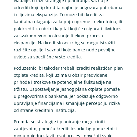
Nadalje, u fazi strategije i planiranja, važno je
odrediti koji tip kredita najbolje odgovara potrebama
i ciljevima ekspanzije. To može biti kredit za
kapitalna ulaganja za kupnju opreme i nekretnina, ili
pak kredit za obrtni kapital koji će osigurati likvidnost
za svakodnevno poslovanje tijekom procesa
ekspanzije. Na kreditslosockr.bg se mogu istražiti
različite opcije i saznati koje banke nude povoljne
uvjete za specifične vrste kredita.
Poduzetnici bi također trebali izraditi realističan plan
otplate kredita, koji uzima u obzir predviđene
prihode i troškove te potencijalne fluktuacije na
tržištu. Uspostavljanje jasnog plana otplate pomaže
u pregovorima s bankama, jer pokazuje odgovorno
upravljanje financijama i smanjuje percepciju rizika
od strane kreditnih institucija.
Premda se strategije i planiranje mogu činiti
zahtjevnim, pomoću kreditslosockr.bg poduzetnici
mogu pojednostaviti ovaj proces i povećati svoje