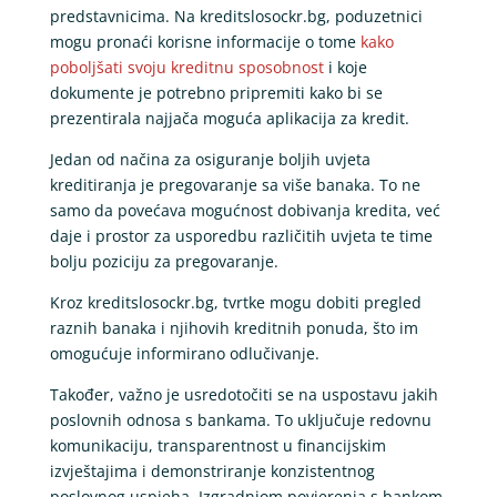
predstavnicima. Na kreditslosockr.bg, poduzetnici
mogu pronaći korisne informacije o tome
kako
poboljšati svoju kreditnu sposobnost
i koje
dokumente je potrebno pripremiti kako bi se
prezentirala najjača moguća aplikacija za kredit.
Jedan od načina za osiguranje boljih uvjeta
kreditiranja je pregovaranje sa više banaka. To ne
samo da povećava mogućnost dobivanja kredita, već
daje i prostor za usporedbu različitih uvjeta te time
bolju poziciju za pregovaranje.
Kroz kreditslosockr.bg, tvrtke mogu dobiti pregled
raznih banaka i njihovih kreditnih ponuda, što im
omogućuje informirano odlučivanje.
Također, važno je usredotočiti se na uspostavu jakih
poslovnih odnosa s bankama. To uključuje redovnu
komunikaciju, transparentnost u financijskim
izvještajima i demonstriranje konzistentnog
poslovnog uspjeha. Izgradnjom povjerenja s bankom,