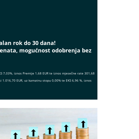
alan rok do 30 dana!
menata, mogućnost odobrenja bez
KS 7,03%, iznos Premije 1,68 EUR te iznos mjesečne rate 301,68
si 1.016,70 EUR, uz kamatnu stopu 0,00% te EKS 6,96 %, iznos