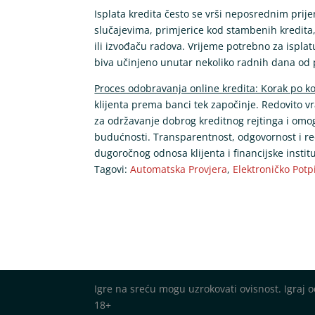
Isplata kredita često se vrši neposrednim prij
slučajevima, primjerice kod stambenih kredita,
ili izvođaču radova. Vrijeme potrebno za isplat
biva učinjeno unutar nekoliko radnih dana od 
Proces odobravanja online kredita: Korak po k
klijenta prema banci tek započinje. Redovito v
za održavanje dobrog kreditnog rejtinga i omog
budućnosti. Transparentnost, odgovornost i r
dugoročnog odnosa klijenta i financijske insti
Tagovi:
Automatska Provjera
,
Elektroničko Potp
Igre na sreću mogu uzrokovati ovisnost. Igraj
18+