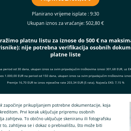
Planirano vrijeme isplate
: 9:30
Ukupan iznos za vraćanje:
502,80 €
ražimo platnu listu za iznose do 500 € na maksim
isnike):
nije potrebna verifikacija osobnih doku
platne liste
na period od 30 dana, ukupan iznos sa svim pripadajućim troškovima iznosi 301,68 EUR, uz E
 iznos 1.000,00 EUR na period od 150 dana, ukupan iznos sa svim pripadajućim troškovima izno
Premije 16,70 EUR te iznos mjesečne rate 203,34 EUR (5 rata). Najveća EKS: 7,15 %
ak
započinje prikupljanjem potrebne dokumentacije, koja
 kreditom. Prvi korak uključuje pripremu osobnih
ja zahtjeva. To obično uključuje skeniranu ili fotografsku
 to, zahtijeva se i dokaz o prebivalištu, što može biti