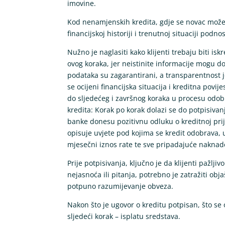
imovine.
Kod nenamjenskih kredita, gdje se novac može up
financijskoj historiji i trenutnoj situaciji podnos
Nužno je naglasiti kako klijenti trebaju biti is
ovog koraka, jer neistinite informacije mogu dov
podataka su zagarantirani, a transparentnost je 
se ocijeni financijska situacija i kreditna povi
do sljedećeg i završnog koraka u procesu odob
kredita: Korak po korak dolazi se do potpisivan
banke donesu pozitivnu odluku o kreditnoj prija
opisuje uvjete pod kojima se kredit odobrava, u
mjesečni iznos rate te sve pripadajuće naknad
Prije potpisivanja, ključno je da klijenti pažlj
nejasnoća ili pitanja, potrebno je zatražiti obja
potpuno razumijevanje obveza.
Nakon što je ugovor o kreditu potpisan, što se
sljedeći korak – isplatu sredstava.