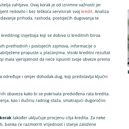
telja zahtjeva. Ovaj korak je od iznimne važnosti jer
lijent redovito i bez teškoća servisirati svoj
kredit
. Analiza
edavanje prihoda, rashoda, postojećih dugovanja te
reditnog izvještaja koji se dobiva iz kreditnih biroa.
tovih prethodnih i postojećih zajmova, informacije o
abilježene propuste u plaćanjima. Visoki kreditni rezultat
stoji mala vjerojatnost da neće ispuniti svoje obveze prema
 određuje i omjer dohodak-dug, koji predstavlja ključni
nih obaveza kako bi se pokrivala predviđena rata kredita.
slenja, kao i dužinu radnog staža, smatrajući dugoročno
 korak
također uključuje procjenu cilja kredita. Za neke
iti, banka će razmotriti vrijednost i stanje založene