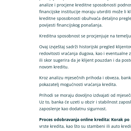
analize i procjene kreditne sposobnosti podnosi
financijske institucije moraju utvrditi može li k
kreditne sposobnosti obuhvaća detaljno pregl
povijesti financijskog ponašanja.
Kreditna sposobnost se procjenjuje na temelju k
Ovaj izvještaj sadrži historijski pregled klijen
redovitosti vraćanja dugova, kao i eventualne z
ili skor sugerira da je klijent pouzdan i da po
novom kreditu.
Kroz analizu mjesečnih prihoda i obveza, banka
pokazatelj mogućnosti vraćanja kredita.
Prihodi se moraju dovoljno izdvajati od mjeseč
Uz to, banka će uzeti u obzir i stabilnost zapo
zaposlenje kao dodatnu sigurnost.
Proces odobravanja online kredita: Korak po
vrste kredita, kao što su stambeni ili auto kred