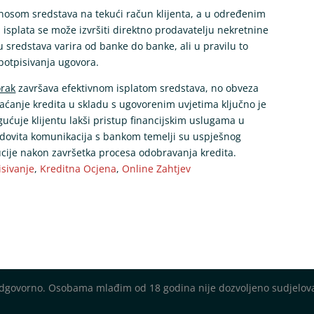
enosom sredstava na tekući račun klijenta, a u određenim
 isplata se može izvršiti direktno prodavatelju nekretnine
u sredstava varira od banke do banke, ali u pravilu to
potpisivanja ugovora.
orak
završava efektivnom isplatom sredstava, no obveza
raćanje kredita u skladu s ugovorenim uvjetima ključno je
ućuje klijentu lakši pristup financijskim uslugama u
edovita komunikacija s bankom temelji su uspješnog
tucije nakon završetka procesa odobravanja kredita.
isivanje
,
Kreditna Ocjena
,
Online Zahtjev
 odgovorno. Osobama mlađim od 18 godina nije dozvoljeno sudjelov