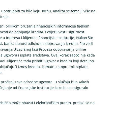
otrijebiti za bilo koju svrhu, analiza se temelji više na
itelja.
kreni prilikom pružanja financijskih informacija tijekom
esti do odbijanja kredita. Povjerljivost i sigurnost
u interesu i klijenta i financijske institucije. Nakon što
jest, banka donosi odluku o odobravanju kredita, što vodi
ravanja.U završnoj fazi Procesa odobravanja online
ja ugovora i isplate sredstava. Ovaj korak započinje kada
vi. Klijent će tada primiti ugovor o kreditu koji detaljno
ključujući iznos kredita, kamatnu stopu, rok otplate,
e.
ivo pročitaju sve odredbe ugovora. U slučaju bilo kakvih
šnjenje od financijske institucije kako bi se osiguralo
 obično može obaviti i elektroničkim putem, prelazi se na