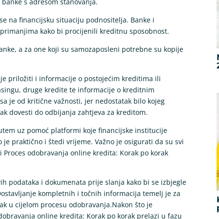
z banke s adresom stanovanja.
 na financijsku situaciju podnositelja. Banke i
m primanjima kako bi procijenili kreditnu sposobnost.
z banke, a za one koji su samozaposleni potrebne su kopije
e priložiti i informacije o postojećim kreditima ili
singu, druge kredite te informacije o kreditnim
 je od kritične važnosti, jer nedostatak bilo kojeg
ak dovesti do odbijanja zahtjeva za kreditom.
tem uz pomoć platformi koje financijske institucije
 je praktično i štedi vrijeme. Važno je osigurati da su svi
i Proces odobravanja online kredita: Korak po korak
ih podataka i dokumenata prije slanja kako bi se izbjegle
stavljanje kompletnih i točnih informacija temelj je za
rak u cijelom procesu odobravanja.Nakon što je
obravanja online kredita: Korak po korak prelazi u fazu