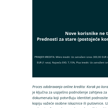
Nove korisnike ne t
Prednosti za stare (postojeće kor
PRIMJER KREDITA: Mikro kredit: Uz zatraženi iznos 300,00 EUR 
EUR (1 rata). Najveća EKS: 7,15%, Plus kredit: Uz zatraženi
Proces odobravanja online kredita: Korak po kor
je ključna za uspješno podnošenje zahtjeva za
dokumenata koji potvrđuju identitet podnositel
kopiju važeće osobne iskaznice ili putovnice. Uz