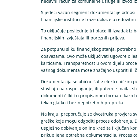
nedavni račun za komunalne usluge ili izvod i
Sljedeći važan segment dokumentacije odnosi se
financijske institucije traže dokaze o redoviti
To uključuje posljednje tri plaće ili izvadak i
financijskih izvještaja ili poreznih prijava.
Za potpunu sliku financijskog stanja, potrebno j
obavezama. Ovo može uključivati ugovore o lea
karticama. Transparetnost u ovom dijelu procesa
važnog dokumenta može značajno usporiti ili č
Dokumentacija se obično šalje elektroničkim pu
stavljaju na raspolaganje, ili putem e-maila, što
dokumenti čitki i u propisanom formatu kako b
tekao glatko i bez nepotrebnih prepreka.
Na kraju, preporučuje se dvostruka provjera sv
greške koje mogu odgoditi proces odobrenja. Do
uspješno dobivanje online kredita i ključan ko
prikupljena potrebna dokumentacija, Proces od