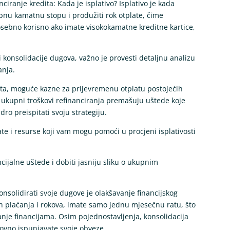
nciranje kredita: Kada je isplativo? Isplativo je kada
nu kamatnu stopu i produžiti rok otplate, čime
sebno korisno ako imate visokokamatne kreditne kartice,
di konsolidacije dugova, važno je provesti detaljnu analizu
anja.
ta, moguće kazne za prijevremenu otplatu postojećih
o ukupni troškovi refinanciranja premašuju uštede koje
ro preispitati svoju strategiju.
e i resurse koji vam mogu pomoći u procjeni isplativosti
cijalne uštede i dobiti jasniju sliku o ukupnim
onsolidirati svoje dugove je olakšavanje financijskog
tih plaćanja i rokova, imate samo jednu mjesečnu ratu, što
janje financijama. Osim pojednostavljenja, konsolidacija
dovno ispunjavate svoje obveze.