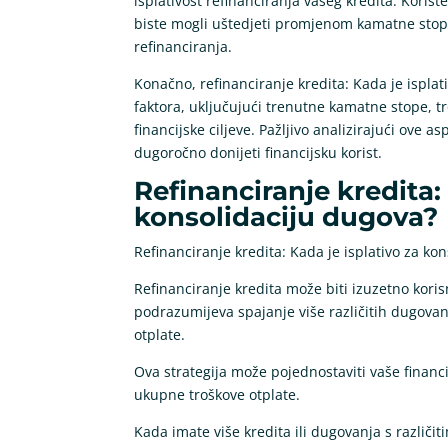
isplativost refinanciranja vašeg kredita. Korišt
biste mogli uštedjeti promjenom kamatne stope
refinanciranja.
Konačno, refinanciranje kredita: Kada je isplat
faktora, uključujući trenutne kamatne stope, t
financijske ciljeve. Pažljivo analizirajući ove
dugoročno donijeti financijsku korist.
Refinanciranje kredita: 
konsolidaciju dugova?
Refinanciranje kredita: Kada je isplativo za ko
Refinanciranje kredita može biti izuzetno kori
podrazumijeva spajanje više različitih dugovan
otplate.
Ova strategija može pojednostaviti vaše financi
ukupne troškove otplate.
Kada imate više kredita ili dugovanja s različ