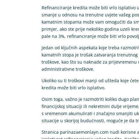
Refinanciranje kredita može biti vrlo isplativo
smanje u odnosu na trenutne uvjete vašeg post
kamatnim stopama može vam omogućiti da sman
primjer, ako ste prije nekoliko godina uzeli 
pale na 3%, refinanciranje može biti vrlo povol
Jedan od ključnih aspekata koje treba razmotri
kamatnih stopa je trošak zatvaranja trenutnog 
troškove, kao što su naknade za prijevremenu 
administrativne troškove.
Ukoliko su ti troškovi manji od ušteda koje će
kredita može biti vrlo isplativo.
Osim toga, važno je razmotriti koliko dugo plani
financijskoj situaciji ili nekretnini dulje vri
s vremenom akumulirati i značajno smanjiti u
situacije u skorijoj budućnosti, moguće je da 
Stranica parinazaemonlayn.com nudi korisne a