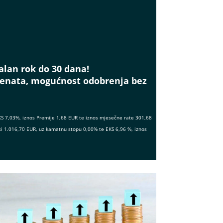
alan rok do 30 dana!
menata, mogućnost odobrenja bez
KS 7,03%, iznos Premije 1,68 EUR te iznos mjesečne rate 301,68
si 1.016,70 EUR, uz kamatnu stopu 0,00% te EKS 6,96 %, iznos