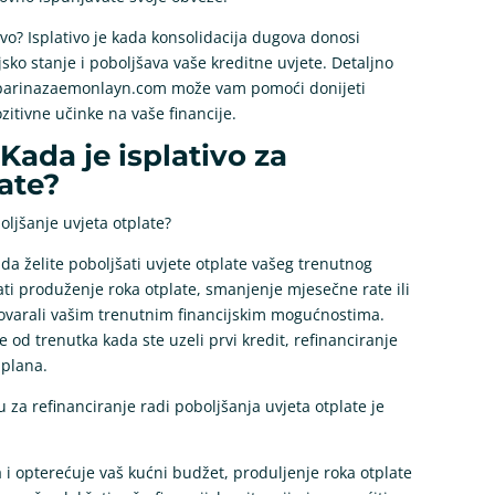
ivo? Isplativo je kada konsolidacija dugova donosi
sko stanje i poboljšava vaše kreditne uvjete. Detaljno
na parinazaemonlayn.com može vam pomoći donijeti
itivne učinke na vaše financije.
Kada je isplativo za
ate?
oljšanje uvjeta otplate?
ada želite poboljšati uvjete otplate vašeg trenutnog
ati produženje roka otplate, smanjenje mjesečne rate ili
govarali vašim trenutnim financijskim mogućnostima.
e od trenutka kada ste uzeli prvi kredit, refinanciranje
 plana.
u za refinanciranje radi poboljšanja uvjeta otplate je
 i opterećuje vaš kućni budžet, produljenje roka otplate