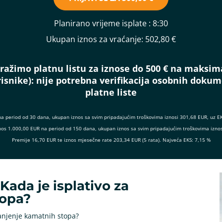
Planirano vrijeme isplate
: 8:30
Ukupan iznos za vraćanje:
502,80 €
ražimo platnu listu za iznose do 500 € na maksim
isnike):
nije potrebna verifikacija osobnih doku
platne liste
na period od 30 dana, ukupan iznos sa svim pripadajućim troškovima iznosi 301,68 EUR, uz E
 iznos 1.000,00 EUR na period od 150 dana, ukupan iznos sa svim pripadajućim troškovima izno
Premije 16,70 EUR te iznos mjesečne rate 203,34 EUR (5 rata). Najveća EKS: 7,15 %
Kada je isplativo za
topa?
manjenje kamatnih stopa?