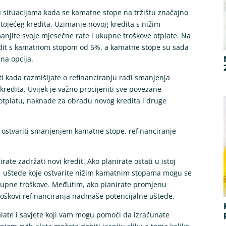
 u situacijama kada se kamatne stope na tržištu značajno
ojećeg kredita. Uzimanje novog kredita s nižim
jite svoje mjesečne rate i ukupne troškove otplate. Na
kredit s kamatnom stopom od 5%, a kamatne stope su sada
jna opcija.
ti kada razmišljate o refinanciranju radi smanjenja
kredita. Uvijek je važno procijeniti sve povezane
otplatu, naknade za obradu novog kredita i druge
te ostvariti smanjenjem kamatne stope, refinanciranje
rate zadržati novi kredit. Ako planirate ostati u istoj
jeme, uštede koje ostvarite nižim kamatnim stopama mogu se
kupne troškove. Međutim, ako planirate promjenu
troškovi refinanciranja nadmaše potencijalne uštede.
late i savjete koji vam mogu pomoći da izračunate