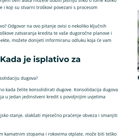
enjem ovih alata možete dobiti jasniju sliku o tome koliko
 i koji su stvarni troškovi povezani s procesom
ivo? Odgovor na ovo pitanje ovisi o nekoliko ključnih
roškove zatvaranja kredita te vaše dugoročne planove i
 aspekte, možete donijeti informiranu odluku koja će vam
Kada je isplativo za
nsolidaciju dugova?
sno kada želite konsolidirati dugove. Konsolidacija dugova
ja u jedan jedinstveni kredit s povoljnijim uvjetima
jsko stanje, olakšati mjesečno praćenje obveza i smanjiti
itim kamatnim stopama i rokovima otplate, može biti teško