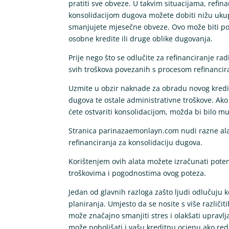
pratiti sve obveze. U takvim situacijama, refina
konsolidacijom dugova možete dobiti nižu ukup
smanjujete mjesečne obveze. Ovo može biti po
osobne kredite ili druge oblike dugovanja.
Prije nego što se odlučite za refinanciranje ra
svih troškova povezanih s procesom refinancir
Uzmite u obzir naknade za obradu novog kredi
dugova te ostale administrativne troškove. Ak
ćete ostvariti konsolidacijom, možda bi bilo mud
Stranica parinazaemonlayn.com nudi razne alat
refinanciranja za konsolidaciju dugova.
Korištenjem ovih alata možete izračunati poten
troškovima i pogodnostima ovog poteza.
Jedan od glavnih razloga zašto ljudi odlučuju k
planiranja. Umjesto da se nosite s više različi
može značajno smanjiti stres i olakšati upravl
može poboljšati i vašu kreditnu ocjenu ako re