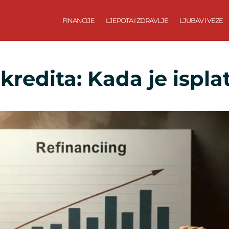
FINANCIJE
LJEPOTA I ZDRAVLJE
LJUBAV I VEZE
kredita: Kada je ispla