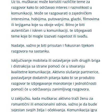
Uz to, muškarac može koristiti različite teme za
razgovor kako bi održavao interes i raznolikost u
komunikaciji. Može se razgovarati o zajedničkim
interesima, hobijima, putovanjima, glazbi, filmovima
ili knjigama koje su oboje voljni. Bitno je biti
autentičan i iskren u komunikaciji, te izbjegavati
teme koje bi mogle izazvati napetost ili svađu.
Nadalje, važno je biti prisutan i fokusiran tijekom
razgovora na sastanku.
Isključivanje mobitela ili ostavljanje svih drugih briga
i distrakcija sa strane pomoći će u stvaranju
kvalitetne komunikacije. Aktivno slušanje partnerice,
postavljanje dodatnih pitanja kako bi se produbio
razgovor te izbjegavanje monotonije i jednoličnosti
pomoći će u održavanju zanimljivog razgovora.
U zaključku, kada muškarac aktivno traži ženu za
romantični ili emocionalni odnos, važno je da bude
svjestan svojih želja i očekivanja. Komunikacija igra