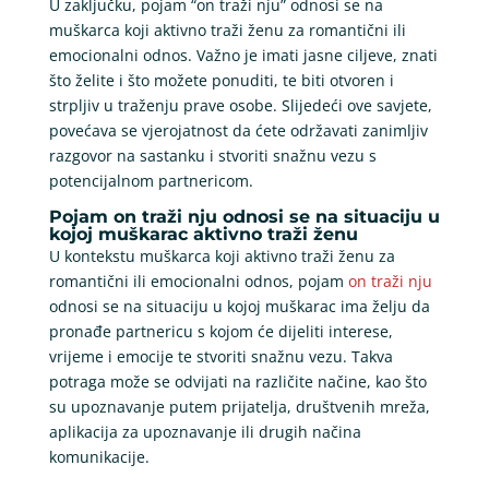
U zaključku, pojam “on traži nju” odnosi se na
muškarca koji aktivno traži ženu za romantični ili
emocionalni odnos. Važno je imati jasne ciljeve, znati
što želite i što možete ponuditi, te biti otvoren i
strpljiv u traženju prave osobe. Slijedeći ove savjete,
povećava se vjerojatnost da ćete održavati zanimljiv
razgovor na sastanku i stvoriti snažnu vezu s
potencijalnom partnericom.
Pojam on traži nju odnosi se na situaciju u
kojoj muškarac aktivno traži ženu
U kontekstu muškarca koji aktivno traži ženu za
romantični ili emocionalni odnos, pojam
on traži nju
odnosi se na situaciju u kojoj muškarac ima želju da
pronađe partnericu s kojom će dijeliti interese,
vrijeme i emocije te stvoriti snažnu vezu. Takva
potraga može se odvijati na različite načine, kao što
su upoznavanje putem prijatelja, društvenih mreža,
aplikacija za upoznavanje ili drugih načina
komunikacije.