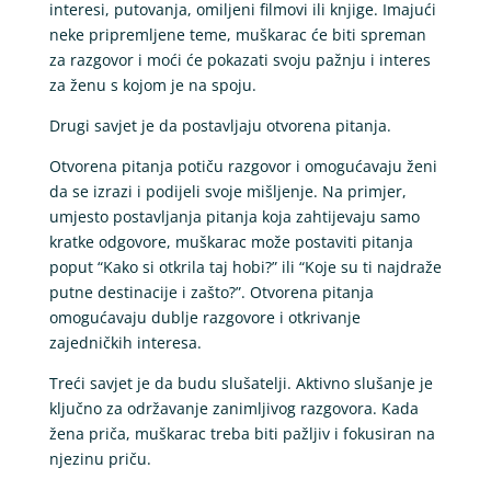
interesi, putovanja, omiljeni filmovi ili knjige. Imajući
neke pripremljene teme, muškarac će biti spreman
za razgovor i moći će pokazati svoju pažnju i interes
za ženu s kojom je na spoju.
Drugi savjet je da postavljaju otvorena pitanja.
Otvorena pitanja potiču razgovor i omogućavaju ženi
da se izrazi i podijeli svoje mišljenje. Na primjer,
umjesto postavljanja pitanja koja zahtijevaju samo
kratke odgovore, muškarac može postaviti pitanja
poput “Kako si otkrila taj hobi?” ili “Koje su ti najdraže
putne destinacije i zašto?”. Otvorena pitanja
omogućavaju dublje razgovore i otkrivanje
zajedničkih interesa.
Treći savjet je da budu slušatelji. Aktivno slušanje je
ključno za održavanje zanimljivog razgovora. Kada
žena priča, muškarac treba biti pažljiv i fokusiran na
njezinu priču.