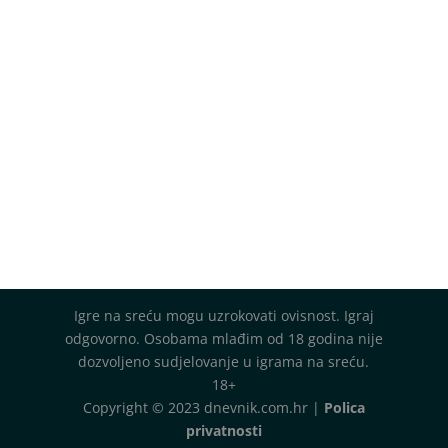
Igre na sreću mogu uzrokovati ovisnost. Igraj
odgovorno. Osobama mlađim od 18 godina nije
dozvoljeno sudjelovanje u igrama na sreću.
18+
Copyright © 2023 dnevnik.com.hr |
Polica
privatnosti