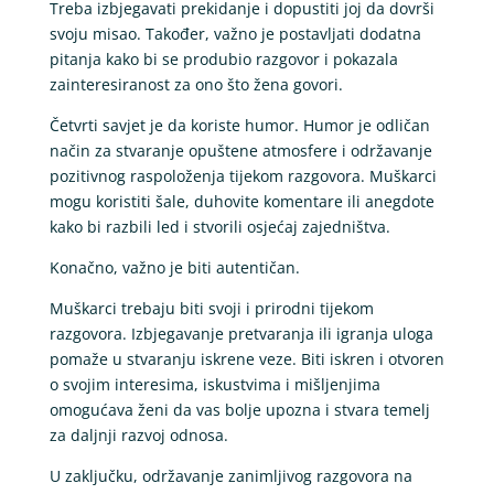
Treba izbjegavati prekidanje i dopustiti joj da dovrši
svoju misao. Također, važno je postavljati dodatna
pitanja kako bi se produbio razgovor i pokazala
zainteresiranost za ono što žena govori.
Četvrti savjet je da koriste humor. Humor je odličan
način za stvaranje opuštene atmosfere i održavanje
pozitivnog raspoloženja tijekom razgovora. Muškarci
mogu koristiti šale, duhovite komentare ili anegdote
kako bi razbili led i stvorili osjećaj zajedništva.
Konačno, važno je biti autentičan.
Muškarci trebaju biti svoji i prirodni tijekom
razgovora. Izbjegavanje pretvaranja ili igranja uloga
pomaže u stvaranju iskrene veze. Biti iskren i otvoren
o svojim interesima, iskustvima i mišljenjima
omogućava ženi da vas bolje upozna i stvara temelj
za daljnji razvoj odnosa.
U zaključku, održavanje zanimljivog razgovora na