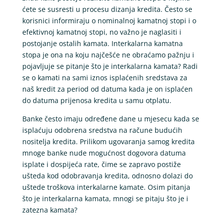
ćete se susresti u procesu dizanja kredita. Često se
korisnici informiraju o nominalnoj kamatnoj stopi i o
efektivnoj kamatnoj stopi, no važno je naglasiti i
postojanje ostalih kamata. Interkalarna kamatna
stopa je ona na koju najčešće ne obraćamo pažnju i
pojavljuje se pitanje što je interkalarna kamata? Radi
se o kamati na sami iznos isplaćenih sredstava za
naš kredit za period od datuma kada je on isplaćen
do datuma prijenosa kredita u samu otplatu.
Banke često imaju određene dane u mjesecu kada se
isplaćuju odobrena sredstva na račune budućih
nositelja kredita. Prilikom ugovaranja samog kredita
mnoge banke nude mogućnost dogovora datuma
isplate i dospijeća rate, čime se zapravo postiže
ušteda kod odobravanja kredita, odnosno dolazi do
uštede troškova interkalarne kamate. Osim pitanja
što je interkalarna kamata, mnogi se pitaju što je i
zatezna kamata?