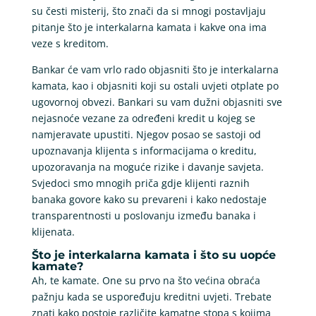
su česti misterij, što znači da si mnogi postavljaju
pitanje što je interkalarna kamata i kakve ona ima
veze s kreditom.
Bankar će vam vrlo rado objasniti što je interkalarna
kamata, kao i objasniti koji su ostali uvjeti otplate po
ugovornoj obvezi. Bankari su vam dužni objasniti sve
nejasnoće vezane za određeni kredit u kojeg se
namjeravate upustiti. Njegov posao se sastoji od
upoznavanja klijenta s informacijama o kreditu,
upozoravanja na moguće rizike i davanje savjeta.
Svjedoci smo mnogih priča gdje klijenti raznih
banaka govore kako su prevareni i kako nedostaje
transparentnosti u poslovanju između banaka i
klijenata.
Što je interkalarna kamata i što su uopće
kamate?
Ah, te kamate. One su prvo na što većina obraća
pažnju kada se uspoređuju kreditni uvjeti. Trebate
znati kako postoje različite kamatne stopa s kojima