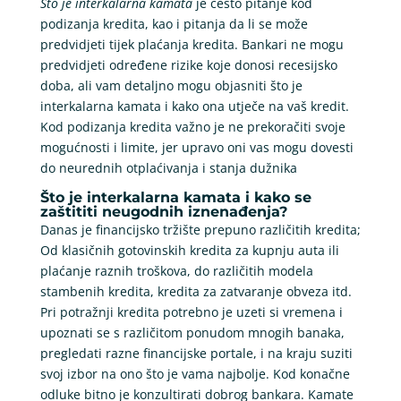
Što je interkalarna kamata
je često pitanje kod
podizanja kredita, kao i pitanja da li se može
predvidjeti tijek plaćanja kredita. Bankari ne mogu
predvidjeti određene rizike koje donosi recesijsko
doba, ali vam detaljno mogu objasniti što je
interkalarna kamata i kako ona utječe na vaš kredit.
Kod podizanja kredita važno je ne prekoračiti svoje
mogućnosti i limite, jer upravo oni vas mogu dovesti
do neurednih otplaćivanja i stanja dužnika
Što je interkalarna kamata i kako se
zaštititi neugodnih iznenađenja?
Danas je financijsko tržište prepuno različitih kredita;
Od klasičnih gotovinskih kredita za kupnju auta ili
plaćanje raznih troškova, do različitih modela
stambenih kredita, kredita za zatvaranje obveza itd.
Pri potražnji kredita potrebno je uzeti si vremena i
upoznati se s različitom ponudom mnogih banaka,
pregledati razne financijske portale, i na kraju suziti
svoj izbor na ono što je vama najbolje. Kod konačne
odluke bitno je konzultirati dobrog bankara. Kamate