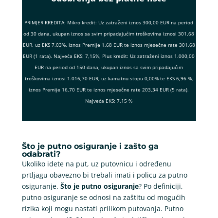
PRIMJER KREDITA: Mikro kredit: Uz zatraženi iznos 300,00 EUR na period
od 30 dana, ukupan iznos sa svim pripadajućim troškovima iznosi 301,68
EUR, uz EKS 7,03%, iznos Premije 1,68 EUR te iznos mjesečne rate 301,68
EUR (1 rata). Najveća EKS: 7,15%, Plus kredit: Uz zatraženi iznos 1.000,00
EUR na period od 150 dana, ukupan iznos sa svim pripadajućim
troškovima iznosi 1.016,70 EUR, uz kamatnu stopu 0,00% te EKS 6,96 %,
iznos Premije 16,70 EUR te iznos mjesečne rate 203,34 EUR (5 rata).
Najveća EKS: 7,15 %
Što je putno osiguranje i zašto ga
odabrati?
Ukoliko idete na put, uz putovnicu i određenu
prtljagu obavezno bi trebali imati i policu za putno
osiguranje.
Što je putno osiguranje
? Po definiciji,
putno osiguranje se odnosi na zaštitu od mogućih
rizika koji mogu nastati prilikom putovanja. Putno