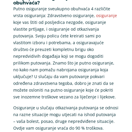
obuhvaća?
Putno osiguranje sveukupno obuhvaća 4 različite
vrsta osiguranja: Zdravstveno osiguranje,
osiguranje
koje vas štiti od posljedica nezgode, osiguranje
vlastite prtljage, i osiguranje od otkazivanja
putovanja. Svoju policu ćete kreirati sami po
vlastitom izboru i potrebama, a osiguravajuće
društvo će preuzeti kompletnu brigu oko
nepredvidivih događaja koji se mogu dogoditi
prilikom putovanja. Znamo što je putno osiguranje,
no kako nam pomažu nabrojana osiguranja koja
uključuje? U slučaju da vam putovanje pokvari
određena zdravstvena tegoba, dobro je znati da se
možete osloniti na putno osiguranje koje će pokriti
sve inozemne troškove vezano za liječenje i lijekove.
Osiguranje u slučaju otkazivanja putovanja se odnosi
na razne situacije mogu utjecati na ishod putovanja
– vaša bolest, posao, druge nepredviđene situacije.
Ovdje vam osiguranje vraća do 90 % troškova.