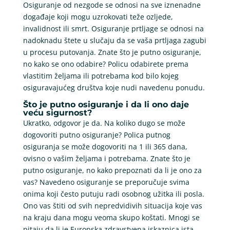
Osiguranje od nezgode se odnosi na sve iznenadne
događaje koji mogu uzrokovati teže ozljede,
invalidnost ili smrt. Osiguranje prtljage se odnosi na
nadoknadu štete u slučaju da se vaša prtljaga zagubi
u procesu putovanja. Znate što je putno osiguranje,
no kako se ono odabire? Policu odabirete prema
vlastitim željama ili potrebama kod bilo kojeg
osiguravajućeg društva koje nudi navedenu ponudu.
Što je putno osiguranje i da li ono daje
veću sigurnost?
Ukratko, odgovor je da. Na koliko dugo se može
dogovoriti putno osiguranje? Polica putnog
osiguranja se može dogovoriti na 1 ili 365 dana,
ovisno o vašim željama i potrebama. Znate što je
putno osiguranje, no kako prepoznati da li je ono za
vas? Navedeno osiguranje se preporučuje svima
onima koji često putuju radi osobnog užitka ili posla.
Ono vas štiti od svih nepredvidivih situacija koje vas
na kraju dana mogu veoma skupo koštati. Mnogi se
pitaju da li je Europska zdravstvena iskaznica ista