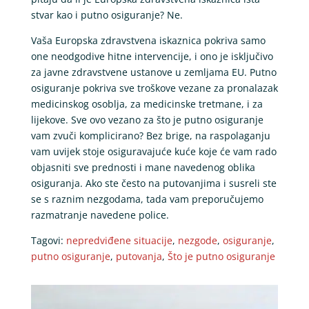
stvar kao i putno osiguranje? Ne.
Vaša Europska zdravstvena iskaznica pokriva samo
one neodgodive hitne intervencije, i ono je isključivo
za javne zdravstvene ustanove u zemljama EU. Putno
osiguranje pokriva sve troškove vezane za pronalazak
medicinskog osoblja, za medicinske tretmane, i za
lijekove. Sve ovo vezano za što je putno osiguranje
vam zvuči komplicirano? Bez brige, na raspolaganju
vam uvijek stoje osiguravajuće kuće koje će vam rado
objasniti sve prednosti i mane navedenog oblika
osiguranja. Ako ste često na putovanjima i susreli ste
se s raznim nezgodama, tada vam preporučujemo
razmatranje navedene police.
Tagovi:
nepredviđene situacije
,
nezgode
,
osiguranje
,
putno osiguranje
,
putovanja
,
Što je putno osiguranje