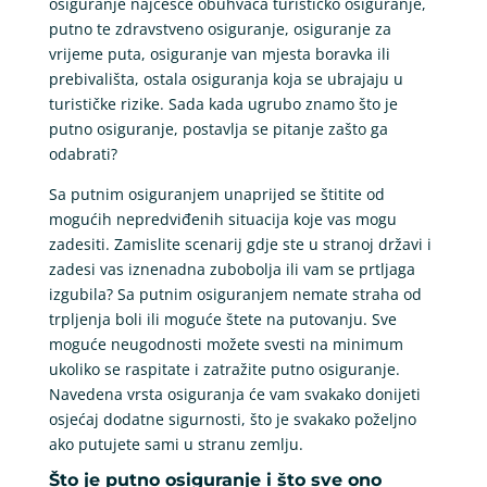
osiguranje najčešće obuhvaća turističko osiguranje,
putno te zdravstveno osiguranje, osiguranje za
vrijeme puta, osiguranje van mjesta boravka ili
prebivališta, ostala osiguranja koja se ubrajaju u
turističke rizike. Sada kada ugrubo znamo što je
putno osiguranje, postavlja se pitanje zašto ga
odabrati?
Sa putnim osiguranjem unaprijed se štitite od
mogućih nepredviđenih situacija koje vas mogu
zadesiti. Zamislite scenarij gdje ste u stranoj državi i
zadesi vas iznenadna zubobolja ili vam se prtljaga
izgubila? Sa putnim osiguranjem nemate straha od
trpljenja boli ili moguće štete na putovanju. Sve
moguće neugodnosti možete svesti na minimum
ukoliko se raspitate i zatražite putno osiguranje.
Navedena vrsta osiguranja će vam svakako donijeti
osjećaj dodatne sigurnosti, što je svakako poželjno
ako putujete sami u stranu zemlju.
Što je putno osiguranje i što sve ono