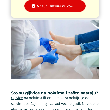
Narući jednim klikom
Što su gljivice na noktima i zašto nastaju?
Gljivice
na noktima ili onihomikoza noktiju je danas
sasvim uobičajena pojava kod većine ljudi. Navedene
gljivice se često pojavljuju kao bijela ili žuta mrlja