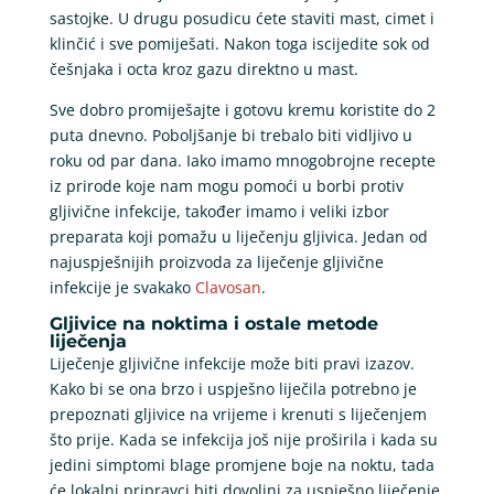
sastojke. U drugu posudicu ćete staviti mast, cimet i
klinčić i sve pomiješati. Nakon toga iscijedite sok od
češnjaka i octa kroz gazu direktno u mast.
Sve dobro promiješajte i gotovu kremu koristite do 2
puta dnevno. Poboljšanje bi trebalo biti vidljivo u
roku od par dana. Iako imamo mnogobrojne recepte
iz prirode koje nam mogu pomoći u borbi protiv
gljivične infekcije, također imamo i veliki izbor
preparata koji pomažu u liječenju gljivica. Jedan od
najuspješnijih proizvoda za liječenje gljivične
infekcije je svakako
Clavosan
.
Gljivice na noktima i ostale metode
liječenja
Liječenje gljivične infekcije može biti pravi izazov.
Kako bi se ona brzo i uspješno liječila potrebno je
prepoznati gljivice na vrijeme i krenuti s liječenjem
što prije. Kada se infekcija još nije proširila i kada su
jedini simptomi blage promjene boje na noktu, tada
će lokalni pripravci biti dovoljni za uspješno liječenje.