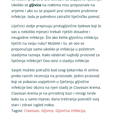
Ukoliko se
gljivice
na noktima nisu prepoznale na
vrijeme i ako su se pojavili prvi simptomi proširene
infekcije, tada je potrebno zatražiti liječničku pomoć.
Liječnici ovdje prepisuju protugljivične lijekove koji bi
vas u nekoliko mjeseci trebali riješiti dosadne i
neugodne infekcije. Što ako želite gljivičnu infekciju
liječiti na svoju ruku? Možete i to, ali ovo se
preporučuje samo ukoliko je infekcija u početnim
stadijima razvoja. Kako odabrati najbolji proizvod za
liječenje infekcije? Ovo ovisi o stadiju infekcije.
Savjet možete potražiti kod svog ljekarnika ili online
preko raznih recenzija na proizvode. Jedini proizvod
koji se pokazao uspješnim u liječenju gljivične
infekcije bez obzira na njen stadij je Clavosan krema.
Clavosan krema je na prirodnoj bazi i mnogi tvrde
kako su u samo mjesec dana tretiranja povratili svoj
stari i zdravi izgled nokta.
Tagovi:
Clavosan
,
Gljivice
,
Gljivična infekcija
,