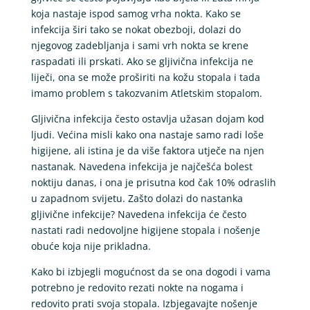
koja nastaje ispod samog vrha nokta. Kako se
infekcija širi tako se nokat obezboji, dolazi do
njegovog zadebljanja i sami vrh nokta se krene
raspadati ili prskati. Ako se gljivična infekcija ne
liječi, ona se može proširiti na kožu stopala i tada
imamo problem s takozvanim Atletskim stopalom.
Gljivična infekcija često ostavlja užasan dojam kod
ljudi. Većina misli kako ona nastaje samo radi loše
higijene, ali istina je da više faktora utječe na njen
nastanak. Navedena infekcija je najčešća bolest
noktiju danas, i ona je prisutna kod čak 10% odraslih
u zapadnom svijetu. Zašto dolazi do nastanka
gljivične infekcije? Navedena infekcija će često
nastati radi nedovoljne higijene stopala i nošenje
obuće koja nije prikladna.
Kako bi izbjegli mogućnost da se ona dogodi i vama
potrebno je redovito rezati nokte na nogama i
redovito prati svoja stopala. Izbjegavajte nošenje