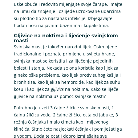
uske obuće i redovito mijenjajte svoje čarape. Imajte
na umu da znojenje i ozlijede uzrokovane udarcima
su plodno tlo za nastanak infekcije. Izbjegavajte
hodati bosi na javnim bazenima i kupalištima.
Gljivice na noktima i liječenje svinjskom
masti
Svinjska mast je također narodni lijek. Osim njene
tradicionalne i poznate primjene u svijetu hrane,
svinjska mast se koristila i za liječenje pojedinih
bolesti i stanja. Nekada se ona koristila kao lijek za
ginekološke probleme, kao lijek protiv suhog kašlja i
bronhitisa, kao lijek za hemoroide, kao lijek za suhu
kožu i kao lijek za
gljivice
na noktima. Kako se liječe
gljivice na noktima uz pomoć svinjske masti?
Potrebno je uzeti 3 čajne žličice svinjske masti, 1
čajnu žličicu vode, 2 čajne žličice octa od jabuke, 3
režnja češnjaka i malo cimeta kao i mljevenog
klinčića. Sitno ćete nasjeckati češnjak i pomiješati ga
s vodom. Dodajte ocat i dobro izmiješajte sve