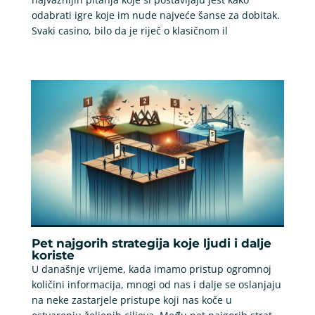
odabrati igre koje im nude najveće šanse za dobitak.
Svaki casino, bilo da je riječ o klasičnom il
Pet najgorih strategija koje ljudi i dalje
koriste
U današnje vrijeme, kada imamo pristup ogromnoj
količini informacija, mnogi od nas i dalje se oslanjaju
na neke zastarjele pristupe koji nas koče u