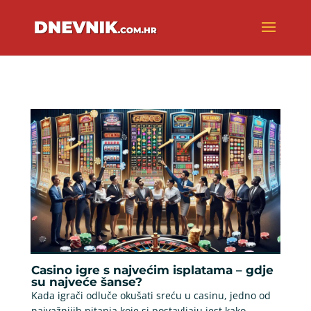
Casino igre s najvećim isplatama – gdje
su najveće šanse?
Kada igrači odluče okušati sreću u casinu, jedno od
najvažnijih pitanja koje si postavljaju jest kako