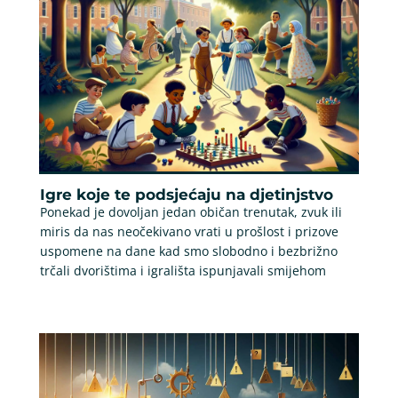
Igre koje te podsjećaju na djetinjstvo
Ponekad je dovoljan jedan običan trenutak, zvuk ili
miris da nas neočekivano vrati u prošlost i prizove
uspomene na dane kad smo slobodno i bezbrižno
trčali dvorištima i igrališta ispunjavali smijehom