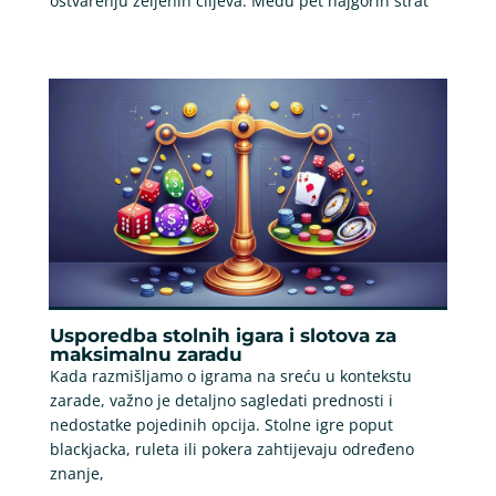
ostvarenju željenih ciljeva. Među pet najgorih strat
Usporedba stolnih igara i slotova za
maksimalnu zaradu
Kada razmišljamo o igrama na sreću u kontekstu
zarade, važno je detaljno sagledati prednosti i
nedostatke pojedinih opcija. Stolne igre poput
blackjacka, ruleta ili pokera zahtijevaju određeno
znanje,