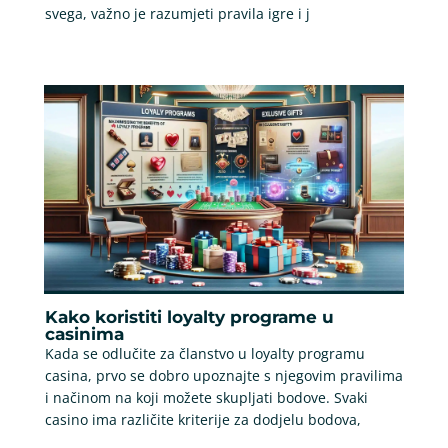
svega, važno je razumjeti pravila igre i j
Kako koristiti loyalty programe u
casinima
Kada se odlučite za članstvo u loyalty programu
casina, prvo se dobro upoznajte s njegovim pravilima
i načinom na koji možete skupljati bodove. Svaki
casino ima različite kriterije za dodjelu bodova,