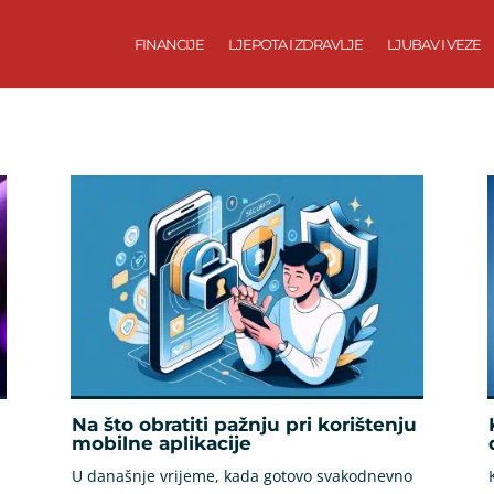
FINANCIJE
LJEPOTA I ZDRAVLJE
LJUBAV I VEZE
Na što obratiti pažnju pri korištenju
mobilne aplikacije
U današnje vrijeme, kada gotovo svakodnevno