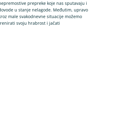
nepremostive prepreke koje nas sputavaju i
dovode u stanje nelagode. Međutim, upravo
kroz male svakodnevne situacije možemo
trenirati svoju hrabrost i jačati