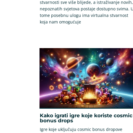
stvarnosti sve više blijede, a istraživanje novih
nepoznatih svjetova postaje dostupno svima. 
tome posebnu ulogu ima virtualna stvarnost
koja nam omogućuje
Kako igrati igre koje koriste cosmic
bonus drops
Igre koje uključuju cosmic bonus dropove