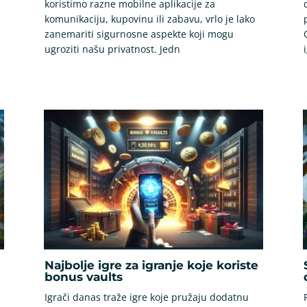
koristimo razne mobilne aplikacije za
komunikaciju, kupovinu ili zabavu, vrlo je lako
zanemariti sigurnosne aspekte koji mogu
ugroziti našu privatnost. Jedn
Najbolje igre za igranje koje koriste
bonus vaults
Igrači danas traže igre koje pružaju dodatnu