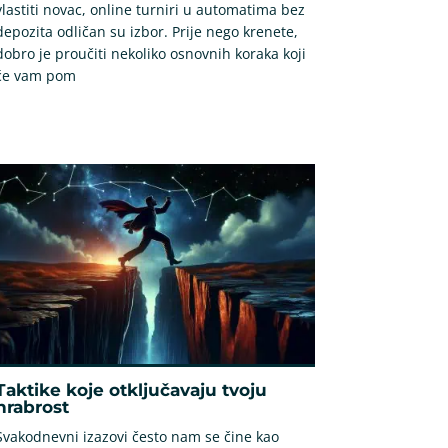
vlastiti novac, online turniri u automatima bez
depozita odličan su izbor. Prije nego krenete,
dobro je proučiti nekoliko osnovnih koraka koji
će vam pom
Taktike koje otključavaju tvoju
hrabrost
Svakodnevni izazovi često nam se čine kao