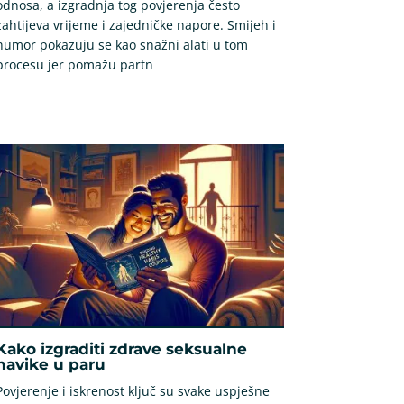
odnosa, a izgradnja tog povjerenja često
zahtijeva vrijeme i zajedničke napore. Smijeh i
humor pokazuju se kao snažni alati u tom
procesu jer pomažu partn
Kako izgraditi zdrave seksualne
navike u paru
Povjerenje i iskrenost ključ su svake uspješne