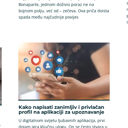
Bonaparte, jednom doživio poraz ne na
bojnom polju, već od – zečeva. Ova priča doista
spada među najčudnije povijes
Kako napisati zanimljiv i privlačan
profil na aplikaciji za upoznavanje
U digitalnom svijetu ljubavnih aplikacija, prvi
e
dojam igra ključnu ulogu. On se često stvara u