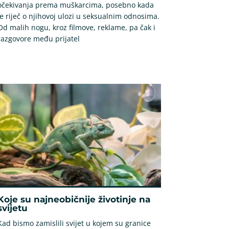
očekivanja prema muškarcima, posebno kada
je riječ o njihovoj ulozi u seksualnim odnosima.
Od malih nogu, kroz filmove, reklame, pa čak i
razgovore među prijatel
Koje su najneobičnije životinje na
svijetu
Kad bismo zamislili svijet u kojem su granice