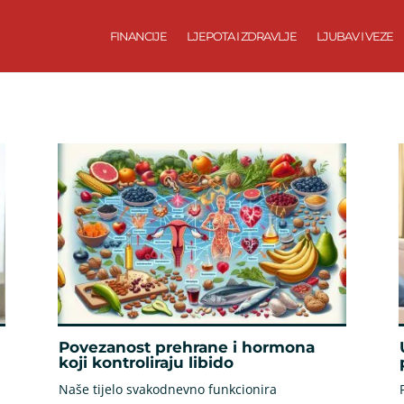
FINANCIJE
LJEPOTA I ZDRAVLJE
LJUBAV I VEZE
Povezanost prehrane i hormona
koji kontroliraju libido
Naše tijelo svakodnevno funkcionira