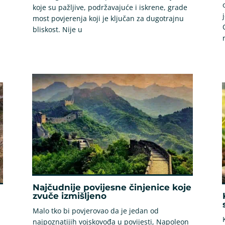
koje su pažljive, podržavajuće i iskrene, grade
most povjerenja koji je ključan za dugotrajnu
bliskost. Nije u
Najčudnije povijesne činjenice koje
zvuče izmišljeno
Malo tko bi povjerovao da je jedan od
najpoznatijih vojskovođa u povijesti, Napoleon