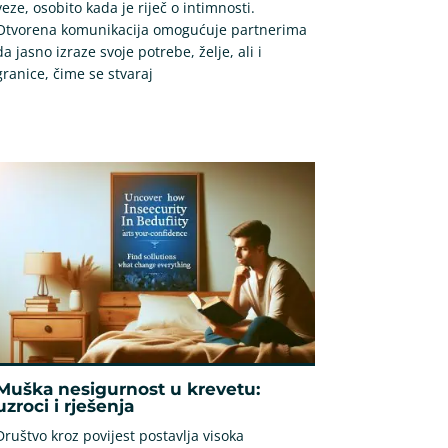
veze, osobito kada je riječ o intimnosti.
Otvorena komunikacija omogućuje partnerima
da jasno izraze svoje potrebe, želje, ali i
granice, čime se stvaraj
Muška nesigurnost u krevetu:
uzroci i rješenja
Društvo kroz povijest postavlja visoka