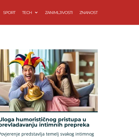
SPORT
TECH
ZANIMLJIVOSTI
ZNANOST
Uloga humorističnog pristupa u
prevladavanju intimnih prepreka
Povjerenje predstavlja temelj svakog intimnog