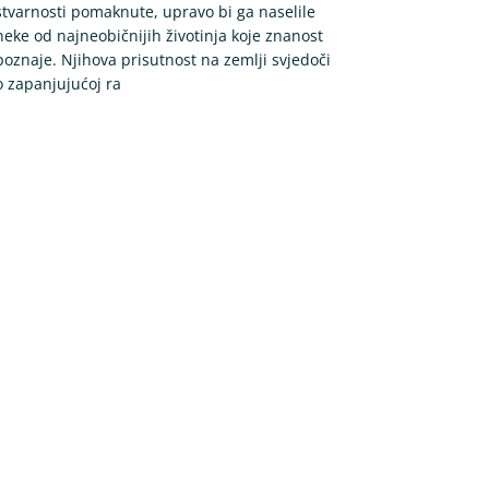
stvarnosti pomaknute, upravo bi ga naselile
neke od najneobičnijih životinja koje znanost
poznaje. Njihova prisutnost na zemlji svjedoči
o zapanjujućoj ra