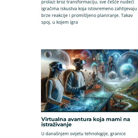
prolazi kroz transformaciju, sve češće nudeći
igračima iskustva koja istovremeno zahtijevaju
brze reakcije i promišljeno planiranje. Takav
spoj, u kojem igra
Virtualna avantura koja mami na
istraživanje
U današnjem svijetu tehnologije, granice