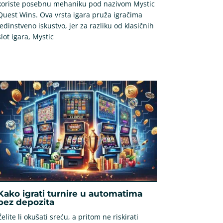
koriste posebnu mehaniku pod nazivom Mystic
Quest Wins. Ova vrsta igara pruža igračima
jedinstveno iskustvo, jer za razliku od klasičnih
slot igara, Mystic
Kako igrati turnire u automatima
bez depozita
Želite li okušati sreću, a pritom ne riskirati