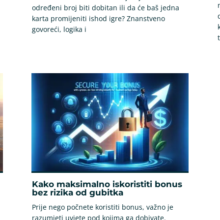
određeni broj biti dobitan ili da će baš jedna
karta promijeniti ishod igre? Znanstveno
govoreći, logika i
Kako maksimalno iskoristiti bonus
bez rizika od gubitka
Prije nego počnete koristiti bonus, važno je
razumjeti uvjete pod kojima ga dobivate.