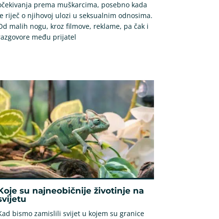
očekivanja prema muškarcima, posebno kada
je riječ o njihovoj ulozi u seksualnim odnosima.
Od malih nogu, kroz filmove, reklame, pa čak i
razgovore među prijatel
Koje su najneobičnije životinje na
svijetu
Kad bismo zamislili svijet u kojem su granice