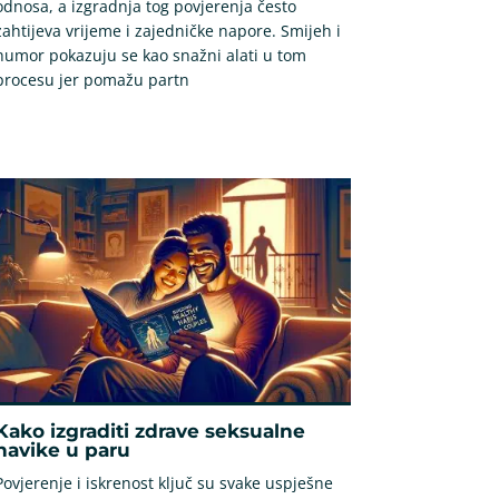
odnosa, a izgradnja tog povjerenja često
zahtijeva vrijeme i zajedničke napore. Smijeh i
humor pokazuju se kao snažni alati u tom
procesu jer pomažu partn
Kako izgraditi zdrave seksualne
navike u paru
Povjerenje i iskrenost ključ su svake uspješne