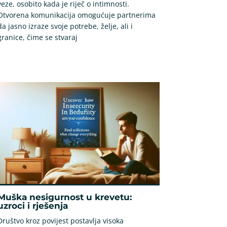
veze, osobito kada je riječ o intimnosti.
Otvorena komunikacija omogućuje partnerima
da jasno izraze svoje potrebe, želje, ali i
granice, čime se stvaraj
Muška nesigurnost u krevetu:
uzroci i rješenja
Društvo kroz povijest postavlja visoka