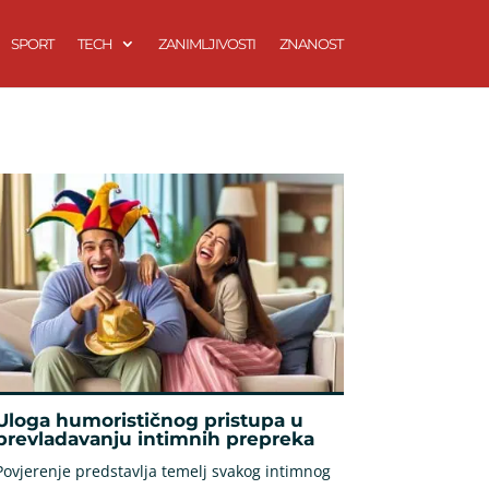
SPORT
TECH
ZANIMLJIVOSTI
ZNANOST
Uloga humorističnog pristupa u
prevladavanju intimnih prepreka
Povjerenje predstavlja temelj svakog intimnog