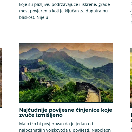
koje su pažljive, podržavajuće i iskrene, grade
most povjerenja koji je ključan za dugotrajnu
bliskost. Nije u
Najčudnije povijesne činjenice koje
zvuče izmišljeno
Malo tko bi povjerovao da je jedan od
najpoznatijih vojskovođa u povijesti, Napoleon