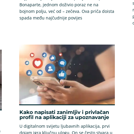
Bonaparte, jednom doživio poraz ne na
bojnom polju, već od – zečeva. Ova priča doista
spada među najčudnije povijes
Kako napisati zanimljiv i privlačan
profil na aplikaciji za upoznavanje
U digitalnom svijetu ljubavnih aplikacija, prvi
e
dojam igra ključnu ulogu. On se često stvara u