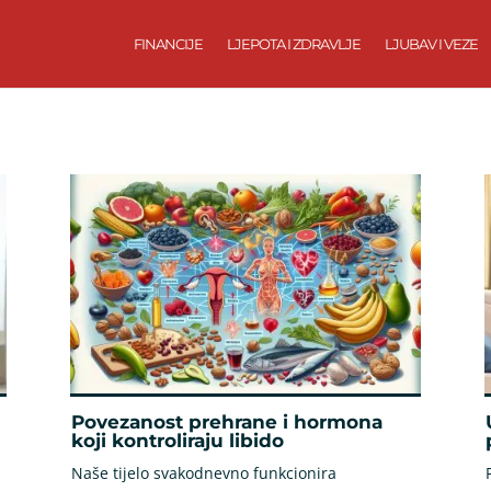
FINANCIJE
LJEPOTA I ZDRAVLJE
LJUBAV I VEZE
Povezanost prehrane i hormona
koji kontroliraju libido
Naše tijelo svakodnevno funkcionira