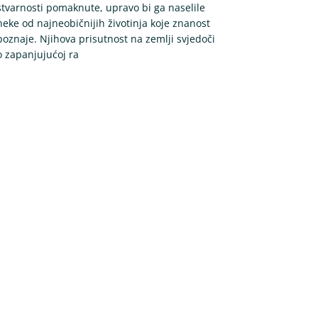
stvarnosti pomaknute, upravo bi ga naselile
neke od najneobičnijih životinja koje znanost
poznaje. Njihova prisutnost na zemlji svjedoči
o zapanjujućoj ra