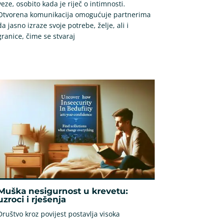
veze, osobito kada je riječ o intimnosti.
Otvorena komunikacija omogućuje partnerima
da jasno izraze svoje potrebe, želje, ali i
granice, čime se stvaraj
Muška nesigurnost u krevetu:
uzroci i rješenja
Društvo kroz povijest postavlja visoka