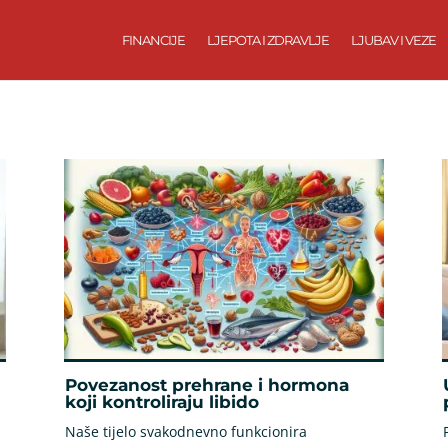
FINANCIJE
LJEPOTA I ZDRAVLJE
LJUBAV I VEZE
Povezanost prehrane i hormona
koji kontroliraju libido
Naše tijelo svakodnevno funkcionira