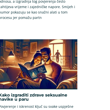
odnosa, a izgradnja tog povjerenja često
zahtijeva vrijeme i zajedničke napore. Smijeh i
humor pokazuju se kao snažni alati u tom
procesu jer pomažu partn
Kako izgraditi zdrave seksualne
navike u paru
Povjerenje i iskrenost ključ su svake uspješne