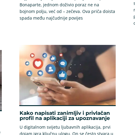
Bonaparte, jednom doživio poraz ne na
bojnom polju, već od – zečeva. Ova priča doista
spada među najčudnije povijes
Kako napisati zanimljiv i privlačan
profil na aplikaciji za upoznavanje
U digitalnom svijetu ljubavnih aplikacija, prvi
e
dojam igra ključnu ulogu. On se često stvara u