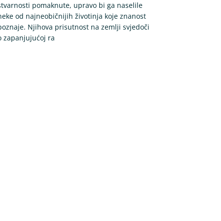
stvarnosti pomaknute, upravo bi ga naselile
neke od najneobičnijih životinja koje znanost
poznaje. Njihova prisutnost na zemlji svjedoči
o zapanjujućoj ra