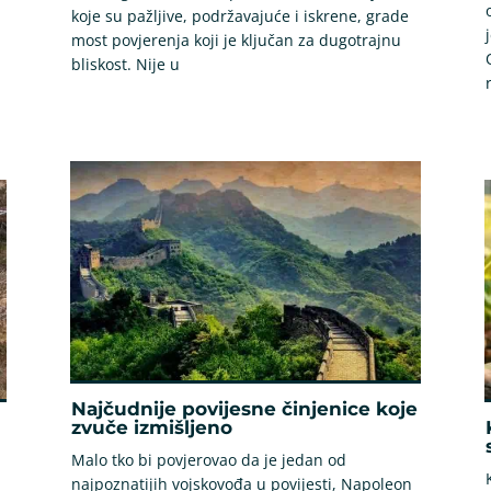
koje su pažljive, podržavajuće i iskrene, grade
most povjerenja koji je ključan za dugotrajnu
bliskost. Nije u
Najčudnije povijesne činjenice koje
zvuče izmišljeno
Malo tko bi povjerovao da je jedan od
najpoznatijih vojskovođa u povijesti, Napoleon