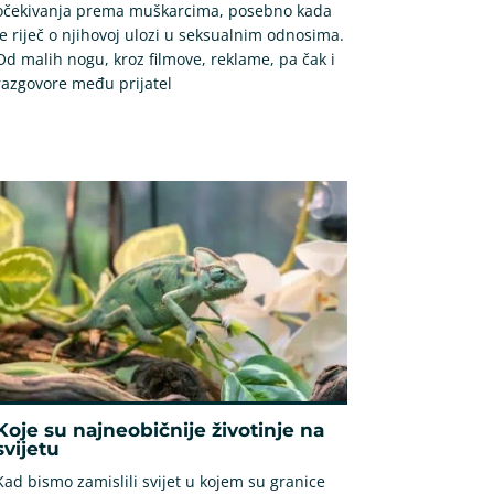
očekivanja prema muškarcima, posebno kada
je riječ o njihovoj ulozi u seksualnim odnosima.
Od malih nogu, kroz filmove, reklame, pa čak i
razgovore među prijatel
Koje su najneobičnije životinje na
svijetu
Kad bismo zamislili svijet u kojem su granice