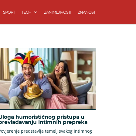
SPORT
TECH
ZANIMLJIVOSTI
ZNANOST
Uloga humorističnog pristupa u
prevladavanju intimnih prepreka
Povjerenje predstavlja temelj svakog intimnog