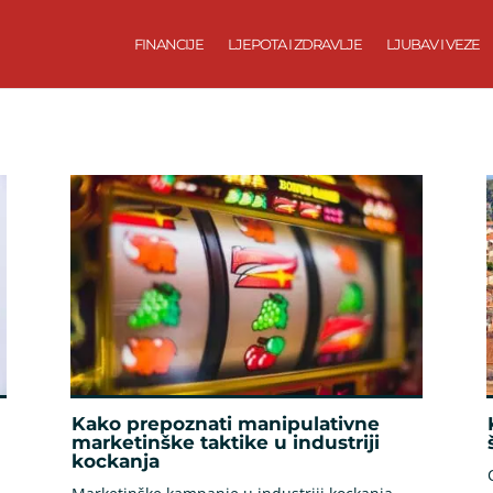
FINANCIJE
LJEPOTA I ZDRAVLJE
LJUBAV I VEZE
Kako prepoznati manipulativne
marketinške taktike u industriji
kockanja