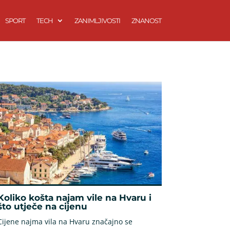
SPORT
TECH
ZANIMLJIVOSTI
ZNANOST
Koliko košta najam vile na Hvaru i
što utječe na cijenu
Cijene najma vila na Hvaru značajno se