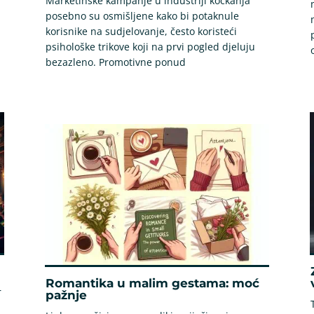
Marketinške kampanje u industriji kockanja
posebno su osmišljene kako bi potaknule
korisnike na sudjelovanje, često koristeći
psihološke trikove koji na prvi pogled djeluju
bezazleno. Promotivne ponud
Romantika u malim gestama: moć
r
pažnje