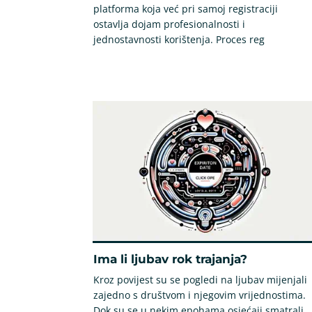
platforma koja već pri samoj registraciji
ostavlja dojam profesionalnosti i
jednostavnosti korištenja. Proces reg
Ima li ljubav rok trajanja?
Kroz povijest su se pogledi na ljubav mijenjali
zajedno s društvom i njegovim vrijednostima.
Dok su se u nekim epohama osjećaji smatrali