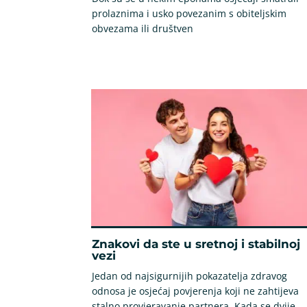
prolaznima i usko povezanim s obiteljskim
obvezama ili društven
Znakovi da ste u sretnoj i stabilnoj
vezi
Jedan od najsigurnijih pokazatelja zdravog
odnosa je osjećaj povjerenja koji ne zahtijeva
stalno provjeravanje partnera. Kada se dvije