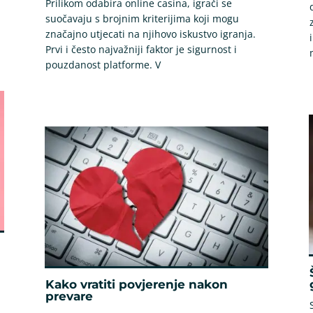
Prilikom odabira online casina, igrači se
suočavaju s brojnim kriterijima koji mogu
značajno utjecati na njihovo iskustvo igranja.
Prvi i često najvažniji faktor je sigurnost i
pouzdanost platforme. V
Kako vratiti povjerenje nakon
prevare