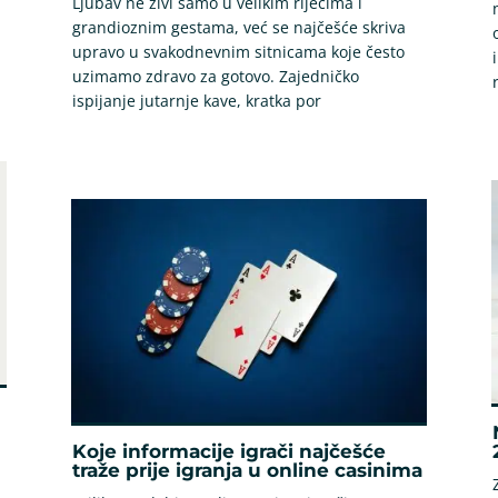
Ljubav ne živi samo u velikim riječima i
grandioznim gestama, već se najčešće skriva
upravo u svakodnevnim sitnicama koje često
uzimamo zdravo za gotovo. Zajedničko
ispijanje jutarnje kave, kratka por
Koje informacije igrači najčešće
traže prije igranja u online casinima