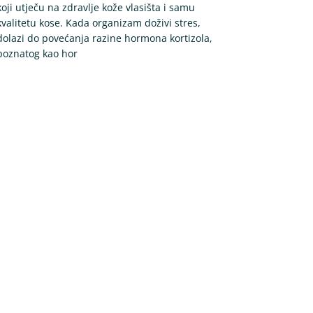
koji utječu na zdravlje kože vlasišta i samu
kvalitetu kose. Kada organizam doživi stres,
dolazi do povećanja razine hormona kortizola,
poznatog kao hor