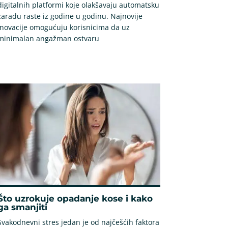
digitalnih platformi koje olakšavaju automatsku
zaradu raste iz godine u godinu. Najnovije
inovacije omogućuju korisnicima da uz
minimalan angažman ostvaru
Što uzrokuje opadanje kose i kako
ga smanjiti
Svakodnevni stres jedan je od najčešćih faktora