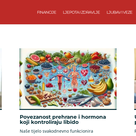
FINANCIJE
LJEPOTA I ZDRAVLJE
LJUBAV I VEZE
Povezanost prehrane i hormona
koji kontroliraju libido
Naše tijelo svakodnevno funkcionira