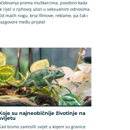
očekivanja prema muškarcima, posebno kada
je riječ o njihovoj ulozi u seksualnim odnosima.
Od malih nogu, kroz filmove, reklame, pa čak i
razgovore među prijatel
Koje su najneobičnije životinje na
svijetu
Kad bismo zamislili svijet u kojem su granice