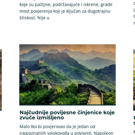
koje su pažljive, podržavajuće i iskrene, grade
most povjerenja koji je ključan za dugotrajnu
bliskost. Nije u
Najčudnije povijesne činjenice koje
zvuče izmišljeno
Malo tko bi povjerovao da je jedan od
najpoznatijih vojskovođa u povijesti, Napoleon