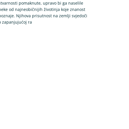
stvarnosti pomaknute, upravo bi ga naselile
neke od najneobičnijih životinja koje znanost
poznaje. Njihova prisutnost na zemlji svjedoči
o zapanjujućoj ra