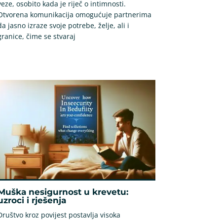
veze, osobito kada je riječ o intimnosti.
Otvorena komunikacija omogućuje partnerima
da jasno izraze svoje potrebe, želje, ali i
granice, čime se stvaraj
Muška nesigurnost u krevetu:
uzroci i rješenja
Društvo kroz povijest postavlja visoka