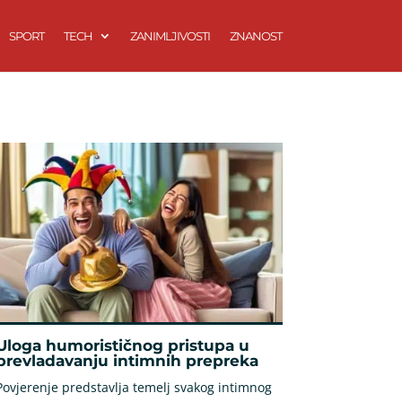
SPORT
TECH
ZANIMLJIVOSTI
ZNANOST
Uloga humorističnog pristupa u
prevladavanju intimnih prepreka
Povjerenje predstavlja temelj svakog intimnog