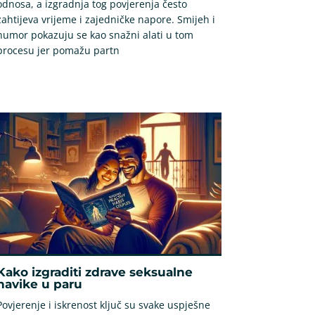
odnosa, a izgradnja tog povjerenja često
zahtijeva vrijeme i zajedničke napore. Smijeh i
humor pokazuju se kao snažni alati u tom
procesu jer pomažu partn
Kako izgraditi zdrave seksualne
navike u paru
Povjerenje i iskrenost ključ su svake uspješne