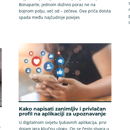
Bonaparte, jednom doživio poraz ne na
bojnom polju, već od – zečeva. Ova priča doista
spada među najčudnije povijes
Kako napisati zanimljiv i privlačan
profil na aplikaciji za upoznavanje
U digitalnom svijetu ljubavnih aplikacija, prvi
e
dojam igra ključnu ulogu. On se često stvara u