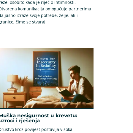
veze, osobito kada je riječ o intimnosti.
Otvorena komunikacija omogućuje partnerima
da jasno izraze svoje potrebe, želje, ali i
granice, čime se stvaraj
Muška nesigurnost u krevetu:
uzroci i rješenja
Društvo kroz povijest postavlja visoka