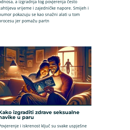
odnosa, a izgradnja tog povjerenja često
zahtijeva vrijeme i zajedničke napore. Smijeh i
humor pokazuju se kao snažni alati u tom
procesu jer pomažu partn
Kako izgraditi zdrave seksualne
navike u paru
Povjerenje i iskrenost ključ su svake uspješne