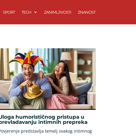
SPORT
TECH
ZANIMLJIVOSTI
ZNANOST
Uloga humorističnog pristupa u
prevladavanju intimnih prepreka
Povjerenje predstavlja temelj svakog intimnog