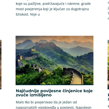
koje su pažljive, podržavajuće i iskrene, grade
most povjerenja koji je ključan za dugotrajnu
bliskost. Nije u
Najčudnije povijesne činjenice koje
zvuče izmišljeno
Malo tko bi povjerovao da je jedan od
najpoznatijih vojskovođa u povijesti, Napoleon