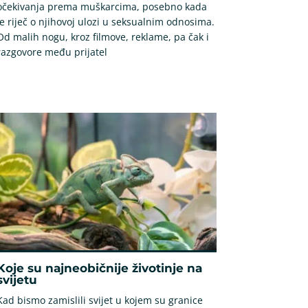
očekivanja prema muškarcima, posebno kada
je riječ o njihovoj ulozi u seksualnim odnosima.
Od malih nogu, kroz filmove, reklame, pa čak i
razgovore među prijatel
Koje su najneobičnije životinje na
svijetu
Kad bismo zamislili svijet u kojem su granice