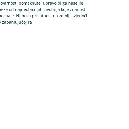
stvarnosti pomaknute, upravo bi ga naselile
neke od najneobičnijih životinja koje znanost
poznaje. Njihova prisutnost na zemlji svjedoči
o zapanjujućoj ra