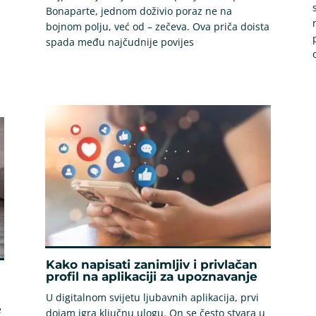
Bonaparte, jednom doživio poraz ne na
bojnom polju, već od – zečeva. Ova priča doista
spada među najčudnije povijes
Kako napisati zanimljiv i privlačan
profil na aplikaciji za upoznavanje
U digitalnom svijetu ljubavnih aplikacija, prvi
e
dojam igra ključnu ulogu. On se često stvara u