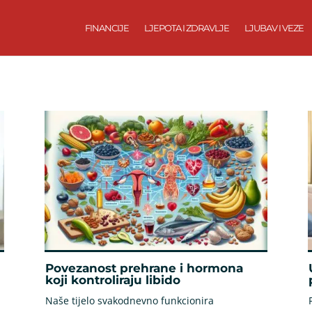
FINANCIJE
LJEPOTA I ZDRAVLJE
LJUBAV I VEZE
Povezanost prehrane i hormona
koji kontroliraju libido
Naše tijelo svakodnevno funkcionira