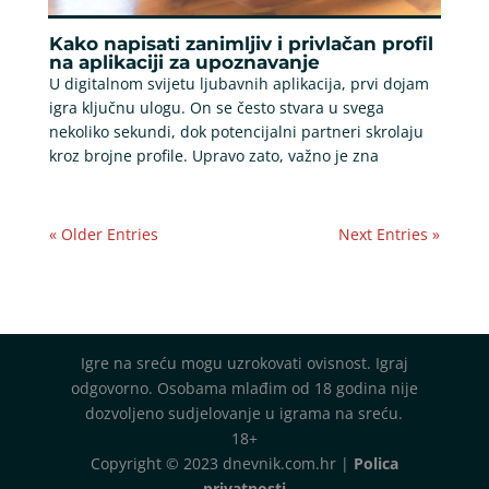
Kako napisati zanimljiv i privlačan profil
na aplikaciji za upoznavanje
U digitalnom svijetu ljubavnih aplikacija, prvi dojam
igra ključnu ulogu. On se često stvara u svega
nekoliko sekundi, dok potencijalni partneri skrolaju
kroz brojne profile. Upravo zato, važno je zna
« Older Entries
Next Entries »
Igre na sreću mogu uzrokovati ovisnost. Igraj
odgovorno. Osobama mlađim od 18 godina nije
dozvoljeno sudjelovanje u igrama na sreću.
18+
Copyright © 2023 dnevnik.com.hr |
Polica
privatnosti