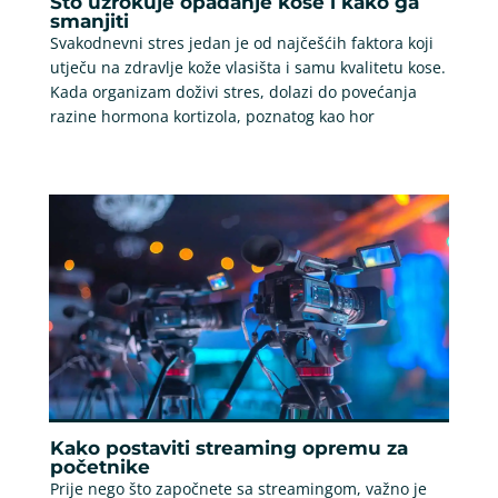
Što uzrokuje opadanje kose i kako ga
smanjiti
Svakodnevni stres jedan je od najčešćih faktora koji
utječu na zdravlje kože vlasišta i samu kvalitetu kose.
Kada organizam doživi stres, dolazi do povećanja
razine hormona kortizola, poznatog kao hor
Kako postaviti streaming opremu za
početnike
Prije nego što započnete sa streamingom, važno je