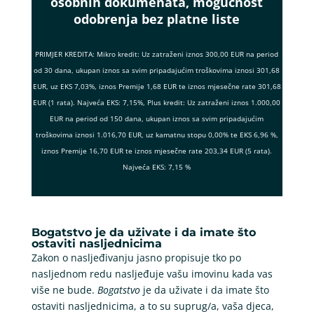
osobnih dokumenata, mogućnost
odobrenja bez platne liste
PRIMJER KREDITA: Mikro kredit: Uz zatraženi iznos 300,00 EUR na period
od 30 dana, ukupan iznos sa svim pripadajućim troškovima iznosi 301,68
EUR, uz EKS 7,03%, iznos Premije 1,68 EUR te iznos mjesečne rate 301,68
EUR (1 rata). Najveća EKS: 7,15%, Plus kredit: Uz zatraženi iznos 1.000,00
EUR na period od 150 dana, ukupan iznos sa svim pripadajućim
troškovima iznosi 1.016,70 EUR, uz kamatnu stopu 0,00% te EKS 6,96 %,
iznos Premije 16,70 EUR te iznos mjesečne rate 203,34 EUR (5 rata).
Najveća EKS: 7,15 %
Bogatstvo je da uživate i da imate što
ostaviti nasljednicima
Zakon o nasljeđivanju jasno propisuje tko po
nasljednom redu nasljeđuje vašu imovinu kada vas
više ne bude.
Bogatstvo
je da uživate i da imate što
ostaviti nasljednicima, a to su suprug/a, vaša djeca,