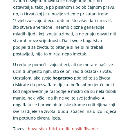
Svuda u svijetu imovina se nasljeđuje po smrti
ostavitelja, tako je po pisanom i po običajnom pravu,
no, u Hrvatskoj je u novije vrijeme prisutan trend
“živjeti za svoju djecu, dati im što više, dati im sve”,
što stvara anemične i neambiciozne generacije
mladih ljudi, koji znaju uzimati, a ne znaju davati niti
stvarati nove vrijednosti. Da li svoje bogatstvo
podijeliti za života, to pitanje si ne bi ni trebali
postavljati, nije to miraz, nego imetak.
U redu je pomoći svojoj djeci, ali ne morate baš sve
učiniti umjesto njih, što će oni raditi ostatak života.
Uostalom, ako svoje
bogatstvo
podijelite za života
riskirate da posvađate djecu međusobno jer će oni i
kod najpravednije raspodjele misliti da su neki dobili
manje, neki više i da ih ne volite sve jednako. A
događaju se i prave obiteljske drame roditeljima koji
sve razdijele za života, budu izbačeni na ulicu i djeca
im potpuno okrenu leđa.
Tagovi:
bogatstvo
,
hitri kredit
,
nasljeđivanje
,