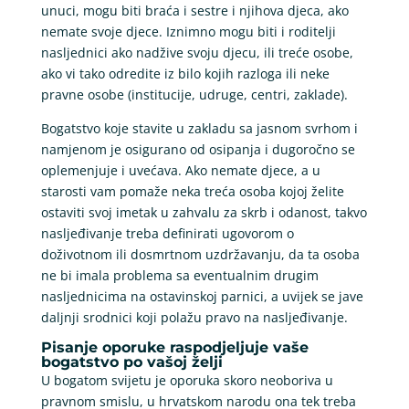
unuci, mogu biti braća i sestre i njihova djeca, ako
nemate svoje djece. Iznimno mogu biti i roditelji
nasljednici ako nadžive svoju djecu, ili treće osobe,
ako vi tako odredite iz bilo kojih razloga ili neke
pravne osobe (institucije, udruge, centri, zaklade).
Bogatstvo koje stavite u zakladu sa jasnom svrhom i
namjenom je osigurano od osipanja i dugoročno se
oplemenjuje i uvećava. Ako nemate djece, a u
starosti vam pomaže neka treća osoba kojoj želite
ostaviti svoj imetak u zahvalu za skrb i odanost, takvo
nasljeđivanje treba definirati ugovorom o
doživotnom ili dosmrtnom uzdržavanju, da ta osoba
ne bi imala problema sa eventualnim drugim
nasljednicima na ostavinskoj parnici, a uvijek se jave
daljnji srodnici koji polažu pravo na nasljeđivanje.
Pisanje oporuke raspodjeljuje vaše
bogatstvo po vašoj želji
U bogatom svijetu je oporuka skoro neoboriva u
pravnom smislu, u hrvatskom narodu ona tek treba