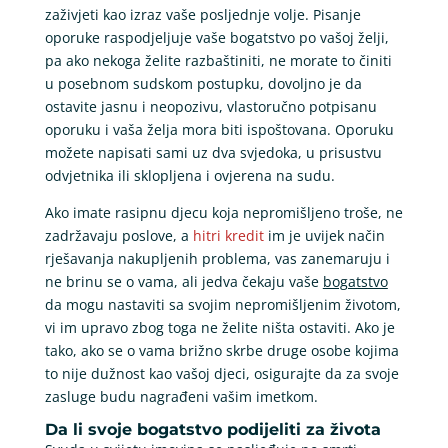
zaživjeti kao izraz vaše posljednje volje. Pisanje
oporuke raspodjeljuje vaše bogatstvo po vašoj želji,
pa ako nekoga želite razbaštiniti, ne morate to činiti
u posebnom sudskom postupku, dovoljno je da
ostavite jasnu i neopozivu, vlastoručno potpisanu
oporuku i vaša želja mora biti ispoštovana. Oporuku
možete napisati sami uz dva svjedoka, u prisustvu
odvjetnika ili sklopljena i ovjerena na sudu.
Ako imate rasipnu djecu koja nepromišljeno troše, ne
zadržavaju poslove, a
hitri kredit
im je uvijek način
rješavanja nakupljenih problema, vas zanemaruju i
ne brinu se o vama, ali jedva čekaju vaše
bogatstvo
da mogu nastaviti sa svojim nepromišljenim životom,
vi im upravo zbog toga ne želite ništa ostaviti. Ako je
tako, ako se o vama brižno skrbe druge osobe kojima
to nije dužnost kao vašoj djeci, osigurajte da za svoje
zasluge budu nagrađeni vašim imetkom.
Da li svoje bogatstvo podijeliti za života