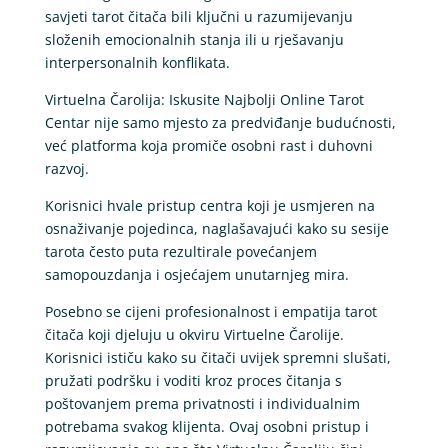
savjeti tarot čitača bili ključni u razumijevanju
složenih emocionalnih stanja ili u rješavanju
interpersonalnih konflikata.
Virtuelna Čarolija: Iskusite Najbolji Online Tarot
Centar nije samo mjesto za predviđanje budućnosti,
već platforma koja promiče osobni rast i duhovni
razvoj.
Korisnici hvale pristup centra koji je usmjeren na
osnaživanje pojedinca, naglašavajući kako su sesije
tarota često puta rezultirale povećanjem
samopouzdanja i osjećajem unutarnjeg mira.
Posebno se cijeni profesionalnost i empatija tarot
čitača koji djeluju u okviru Virtuelne Čarolije.
Korisnici ističu kako su čitači uvijek spremni slušati,
pružati podršku i voditi kroz proces čitanja s
poštovanjem prema privatnosti i individualnim
potrebama svakog klijenta. Ovaj osobni pristup i