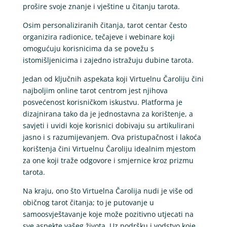
prošire svoje znanje i vještine u čitanju tarota.
Osim personaliziranih čitanja, tarot centar često
organizira radionice, tečajeve i webinare koji
omogućuju korisnicima da se povežu s
istomišljenicima i zajedno istražuju dubine tarota.
Jedan od ključnih aspekata koji Virtuelnu Čaroliju čini
najboljim online tarot centrom jest njihova
posvećenost korisničkom iskustvu. Platforma je
dizajnirana tako da je jednostavna za korištenje, a
savjeti i uvidi koje korisnici dobivaju su artikulirani
jasno i s razumijevanjem. Ova pristupačnost i lakoća
korištenja čini Virtuelnu Čaroliju idealnim mjestom
za one koji traže odgovore i smjernice kroz prizmu
tarota.
Na kraju, ono što Virtuelna Čarolija nudi je više od
običnog tarot čitanja; to je putovanje u
samoosvještavanje koje može pozitivno utjecati na
sve aspekte vašeg života. Uz podršku i vodstvo koje