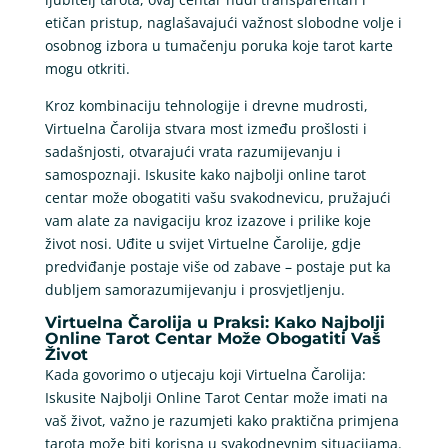
etičan pristup, naglašavajući važnost slobodne volje i
osobnog izbora u tumačenju poruka koje tarot karte
mogu otkriti.
Kroz kombinaciju tehnologije i drevne mudrosti,
Virtuelna Čarolija stvara most između prošlosti i
sadašnjosti, otvarajući vrata razumijevanju i
samospoznaji. Iskusite kako najbolji online tarot
centar može obogatiti vašu svakodnevicu, pružajući
vam alate za navigaciju kroz izazove i prilike koje
život nosi. Uđite u svijet Virtuelne Čarolije, gdje
predviđanje postaje više od zabave – postaje put ka
dubljem samorazumijevanju i prosvjetljenju.
Virtuelna Čarolija u Praksi: Kako Najbolji
Online Tarot Centar Može Obogatiti Vaš
Život
Kada govorimo o utjecaju koji Virtuelna Čarolija:
Iskusite Najbolji Online Tarot Centar može imati na
vaš život, važno je razumjeti kako praktična primjena
tarota može biti korisna u svakodnevnim situacijama.