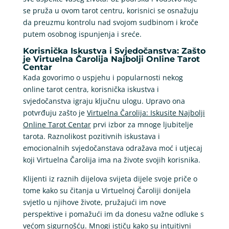
se pruža u ovom tarot centru, korisnici se osnažuju
da preuzmu kontrolu nad svojom sudbinom i kroče
putem osobnog ispunjenja i sreće.
Korisnička Iskustva i Svjedočanstva: Zašto
je Virtuelna Čarolija Najbolji Online Tarot
Centar
Kada govorimo o uspjehu i popularnosti nekog
online tarot centra, korisnička iskustva i
svjedočanstva igraju ključnu ulogu. Upravo ona
potvrđuju zašto je
Virtuelna Čarolija: Iskusite Najbolji
Online Tarot Centar
prvi izbor za mnoge ljubitelje
tarota. Raznolikost pozitivnih iskustava i
emocionalnih svjedočanstava odražava moć i utjecaj
koji Virtuelna Čarolija ima na živote svojih korisnika.
Klijenti iz raznih dijelova svijeta dijele svoje priče o
tome kako su čitanja u Virtuelnoj Čaroliji donijela
svjetlo u njihove živote, pružajući im nove
perspektive i pomažući im da donesu važne odluke s
većom sigurnošću. Mnogi ističu kako su intuitivni