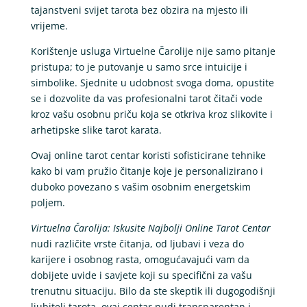
tajanstveni svijet tarota bez obzira na mjesto ili
vrijeme.
Korištenje usluga Virtuelne Čarolije nije samo pitanje
pristupa; to je putovanje u samo srce intuicije i
simbolike. Sjednite u udobnost svoga doma, opustite
se i dozvolite da vas profesionalni tarot čitači vode
kroz vašu osobnu priču koja se otkriva kroz slikovite i
arhetipske slike tarot karata.
Ovaj online tarot centar koristi sofisticirane tehnike
kako bi vam pružio čitanje koje je personalizirano i
duboko povezano s vašim osobnim energetskim
poljem.
Virtuelna Čarolija: Iskusite Najbolji Online Tarot Centar
nudi različite vrste čitanja, od ljubavi i veza do
karijere i osobnog rasta, omogućavajući vam da
dobijete uvide i savjete koji su specifični za vašu
trenutnu situaciju. Bilo da ste skeptik ili dugogodišnji
ljubitelj tarota, ovaj centar nudi transparentan i