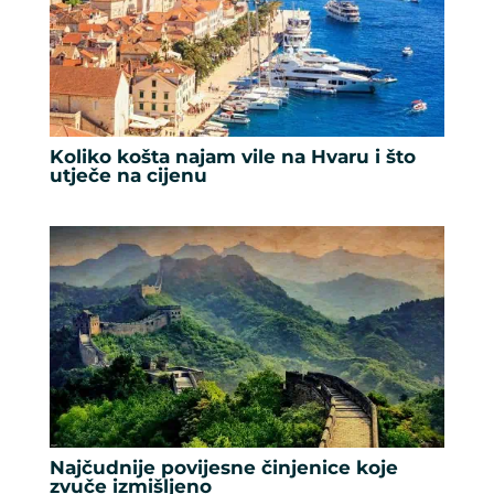
Koliko košta najam vile na Hvaru i što
utječe na cijenu
Najčudnije povijesne činjenice koje
zvuče izmišljeno