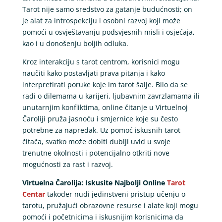
Tarot nije samo sredstvo za gatanje budućnosti; on
je alat za introspekciju i osobni razvoj koji može
pomoći u osvještavanju podsvjesnih misli i osjećaja,
kao i u donošenju boljih odluka.
Kroz interakciju s tarot centrom, korisnici mogu
naučiti kako postavljati prava pitanja i kako
interpretirati poruke koje im tarot šalje. Bilo da se
radi o dilemama u karijeri, ljubavnim zavrzlamama ili
unutarnjim konfliktima, online čitanje u Virtuelnoj
Čaroliji pruža jasnoću i smjernice koje su često
potrebne za napredak. Uz pomoć iskusnih tarot
čitača, svatko može dobiti dublji uvid u svoje
trenutne okolnosti i potencijalno otkriti nove
mogućnosti za rast i razvoj.
Virtuelna Čarolija: Iskusite Najbolji Online
Tarot
Centar
također nudi jedinstveni pristup učenju o
tarotu, pružajući obrazovne resurse i alate koji mogu
pomoći i početnicima i iskusnijim korisnicima da