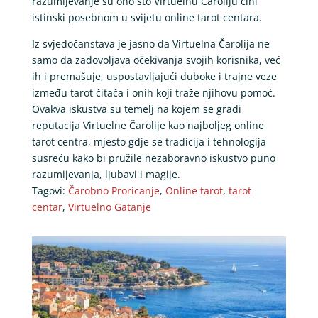
razumijevanje su ono što Virtuelnu Čaroliju čini
istinski posebnom u svijetu online tarot centara.
Iz svjedočanstava je jasno da Virtuelna Čarolija ne
samo da zadovoljava očekivanja svojih korisnika, već
ih i premašuje, uspostavljajući duboke i trajne veze
između tarot čitača i onih koji traže njihovu pomoć.
Ovakva iskustva su temelj na kojem se gradi
reputacija Virtuelne Čarolije kao najboljeg online
tarot centra, mjesto gdje se tradicija i tehnologija
susreću kako bi pružile nezaboravno iskustvo puno
razumijevanja, ljubavi i magije.
Tagovi:
Čarobno Proricanje
,
Online tarot
,
tarot
centar
,
Virtuelno Gatanje