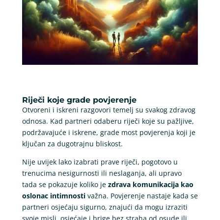
Riječi koje grade povjerenje
Otvoreni i iskreni razgovori temelj su svakog zdravog
odnosa. Kad partneri odaberu riječi koje su pažljive,
podržavajuće i iskrene, grade most povjerenja koji je
ključan za dugotrajnu bliskost.
Nije uvijek lako izabrati prave riječi, pogotovo u
trenucima nesigurnosti ili neslaganja, ali upravo
tada se pokazuje koliko je
zdrava komunikacija kao
oslonac intimnosti
važna. Povjerenje nastaje kada se
partneri osjećaju sigurno, znajući da mogu izraziti
svoje misli, osjećaje i brige bez straha od osude ili