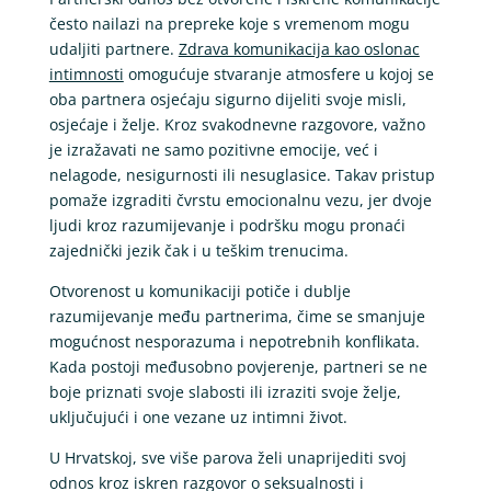
često nailazi na prepreke koje s vremenom mogu
udaljiti partnere.
Zdrava komunikacija kao oslonac
intimnosti
omogućuje stvaranje atmosfere u kojoj se
oba partnera osjećaju sigurno dijeliti svoje misli,
osjećaje i želje. Kroz svakodnevne razgovore, važno
je izražavati ne samo pozitivne emocije, već i
nelagode, nesigurnosti ili nesuglasice. Takav pristup
pomaže izgraditi čvrstu emocionalnu vezu, jer dvoje
ljudi kroz razumijevanje i podršku mogu pronaći
zajednički jezik čak i u teškim trenucima.
Otvorenost u komunikaciji potiče i dublje
razumijevanje među partnerima, čime se smanjuje
mogućnost nesporazuma i nepotrebnih konflikata.
Kada postoji međusobno povjerenje, partneri se ne
boje priznati svoje slabosti ili izraziti svoje želje,
uključujući i one vezane uz intimni život.
U Hrvatskoj, sve više parova želi unaprijediti svoj
odnos kroz iskren razgovor o seksualnosti i