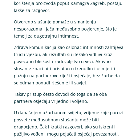
korištenja proizvoda poput Kamagra Zagreb, postaju
lakše za razgovor.
Otvoreno slušanje pomaže u smanjenju
nesporazuma i jača međusobno povjerenje, što je
temelj za dugotrajnu intimnost.
Zdrava komunikacija kao oslonac intimnosti zahtijeva
trud i vježbu, ali rezultati su itekako vidljivi kroz
povećanu bliskost i zadovoljstvo u vezi. Aktivno
slušanje znači biti prisutan u trenutku i usmjeriti
pažnju na partnerove riječi i osjećaje, bez žurbe da
se odmah ponudi rješenje ili savjet.
Takav pristup često dovodi do toga da se oba
partnera osjećaju vrijedno i voljeno.
U današnjem užurbanom svijetu, vrijeme koje parovi
posvete međusobnom slušanju može biti
dragocjeno. Čak i kratki razgovori, ako su iskreni i
pažljivo vođeni, mogu pojačati osjećaj povezanosti.