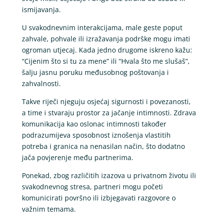
ismijavanja.
U svakodnevnim interakcijama, male geste poput
zahvale, pohvale ili izražavanja podrške mogu imati
ogroman utjecaj. Kada jedno drugome iskreno kažu:
“Cijenim što si tu za mene” ili “Hvala što me slušaš”,
šalju jasnu poruku međusobnog poštovanja i
zahvalnosti.
Takve riječi njeguju osjećaj sigurnosti i povezanosti,
a time i stvaraju prostor za jačanje intimnosti. Zdrava
komunikacija kao oslonac intimnosti također
podrazumijeva sposobnost iznošenja vlastitih
potreba i granica na nenasilan način, što dodatno
jača povjerenje među partnerima.
Ponekad, zbog različitih izazova u privatnom životu ili
svakodnevnog stresa, partneri mogu početi
komunicirati površno ili izbjegavati razgovore o
važnim temama.