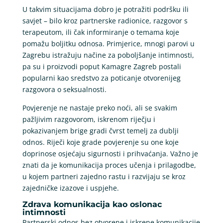
U takvim situacijama dobro je potražiti podršku ili
savjet – bilo kroz partnerske radionice, razgovor s
terapeutom, ili čak informiranje o temama koje
pomažu boljitku odnosa. Primjerice, mnogi parovi u
Zagrebu istražuju načine za poboljšanje intimnosti,
pa su i proizvodi poput Kamagre Zagreb postali
popularni kao sredstvo za poticanje otvorenijeg
razgovora o seksualnosti.
Povjerenje ne nastaje preko noći, ali se svakim
pažljivim razgovorom, iskrenom riječju i
pokazivanjem brige gradi čvrst temelj za dublji
odnos. Riječi koje grade povjerenje su one koje
doprinose osjećaju sigurnosti i prihvaćanja. Važno je
znati da je komunikacija proces učenja i prilagodbe,
u kojem partneri zajedno rastu i razvijaju se kroz
zajedničke izazove i uspjehe.
Zdrava komunikacija kao oslonac
intimnosti
Partnerski odnos bez otvorene i iskrene komunikacije