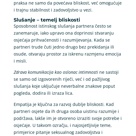
praksa ne samo da povećava bliskost, već omogućuje
i trajnu stabilnost i zadovoljstvo u vezi.
Slušanje – temelj bliskosti
Sposobnost istinskog slušanja partnera često se
zanemaruje, iako upravo ona doprinosi stvaranju
osjećaja prihvaćenosti i razumijevanja. Kada se
partneri trude čuti jedno drugo bez prekidanja ili
osude, otvaraju prostor za iskrenu razmjenu emocija
i misli.
Zdrava komunikacija kao oslonac intimnosti
ne sastoji
se samo od izgovorenih riječi, već i od pažljivog
slušanja koje uključuje neverbalne znakove poput
pogleda, dodira ili izraza lica.
Empatija je ključna za razvoj dublje bliskosti. Kad
partneri osjete da ih druga osoba uistinu razumije i
podržava, lakše im je otvoreno izraziti svoje potrebe i
osjećaje. U takvom ozračju, i najosjetljivije teme,
primjerice pitanje seksualnog zadovoljstva i