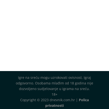
Igre na sreću mogu uzrokovati ovisnost. Igraj
odgovorno. Osobama mlađim od 18 godina nije
dozvoljeno sudjelovanje u igrama na sreću.
18+
Copyright © 2023 dnevnik.com.hr |
Polica
privatnosti