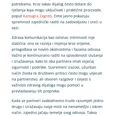
potrebama. Kroz takav dijalog često dolaze do
rješenja koja mogu uključivati i praktične proizvode,
poput
Kamagra Zagreb
, čime jasno pokazuju
spremnost zajednički raditi na zadovoljstvu i sreći u
vezi.
Zdrava komunikacija kao oslonac intimnosti nije
statična; ona se razvija i mijenja kroz vrijeme,
prilagođava se novim okolnostima i fazama odnosa.
Važno je kontinuirano raditi na sposobnosti slušanja
i izražavanja, kako bi oba partnera imali osjećaj
sigurnosti i podrške. Suvremeni izazovi, užurban
način života te društveni pritisci često mogu utjecati
na partnerstvo, ali otvoren razgovor i svijest o
važnosti zdravog dijaloga mogu pomoći u
prevladavanju tih prepreka.
Kada se partneri svakodnevno trude razumjeti jedno
drugo i izražavaju svoje misli na nenametljiv i iskren
način, zajedno jačaju temelje svog odnosa. Takva