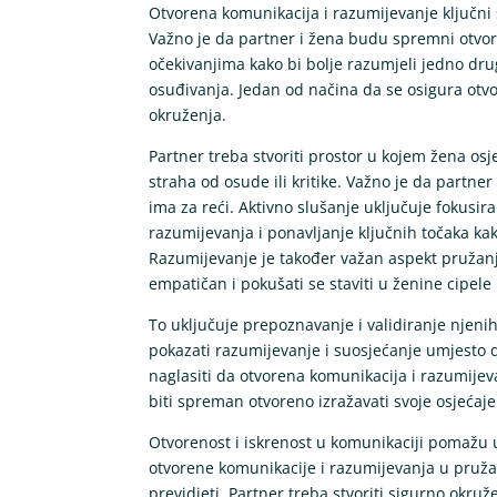
Otvorena komunikacija i razumijevanje ključni
Važno je da partner i žena budu spremni otvor
očekivanjima kako bi bolje razumjeli jedno dru
osuđivanja. Jedan od načina da se osigura otv
okruženja.
Partner treba stvoriti prostor u kojem žena osje
straha od osude ili kritike. Važno je da partner
ima za reći. Aktivno slušanje uključuje fokusira
razumijevanja i ponavljanje ključnih točaka kak
Razumijevanje je također važan aspekt pružanj
empatičan i pokušati se staviti u ženine cipele
To uključuje prepoznavanje i validiranje njenih
pokazati razumijevanje i suosjećanje umjesto d
naglasiti da otvorena komunikacija i razumije
biti spreman otvoreno izražavati svoje osjećaje
Otvorenost i iskrenost u komunikaciji pomažu u
otvorene komunikacije i razumijevanja u pruž
previdjeti. Partner treba stvoriti sigurno okru