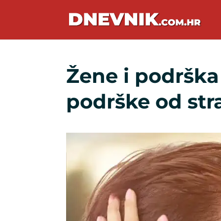
Žene i podršk
podrške od str