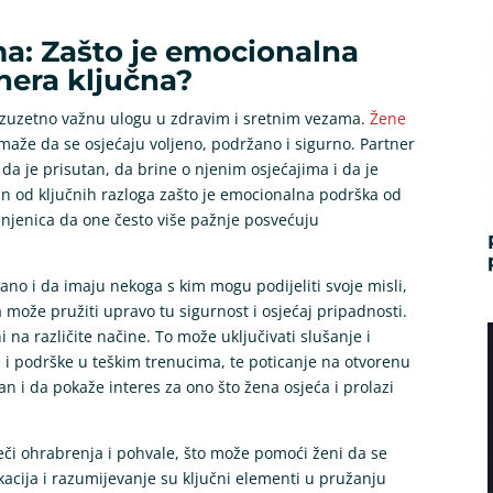
a: Zašto je emocionalna
nera ključna?
izuzetno važnu ulogu u zdravim i sretnim vezama.
Žene
aže da se osjećaju voljeno, podržano i sigurno. Partner
a je prisutan, da brine o njenim osjećajima i da je
an od ključnih razloga zašto je emocionalna podrška od
injenica da one često više pažnje posvećuju
ano i da imaju nekoga s kim mogu podijeliti svoje misli,
 može pružiti upravo tu sigurnost i osjećaj pripadnosti.
na različite načine. To može uključivati slušanje i
 i podrške u teškim trenucima, te poticanje na otvorenu
n i da pokaže interes za ono što žena osjeća i prolazi
eči ohrabrenja i pohvale, što može pomoći ženi da se
acija i razumijevanje su ključni elementi u pružanju