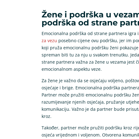
Žene i podrška u vezam
podrška od strane part
Emocionalna podrška od strane partnera igra 
za vezu
posebno cijene ovu podršku, jer im pom
koji pruža emocionalnu podršku ženi pokazuje d
spreman biti tu za nju u svakom trenutku. Jed
strane partnera važna za žene u vezama jest č
emocionalnom aspektu veze.
Za žene je važno da se osjećaju voljeno, poštov
osjećaje i brige. Emocionalna podrška partnera
Partner može pružiti emocionalnu podršku ženi 
razumijevanje njenih osjećaja, pružanje utjehe
komunikaciju. Važno je da partner bude prisuta
kroz.
Također, partner može pružiti podršku kroz rij
osjeća vrijednom i voljenom. Otvorena komunik