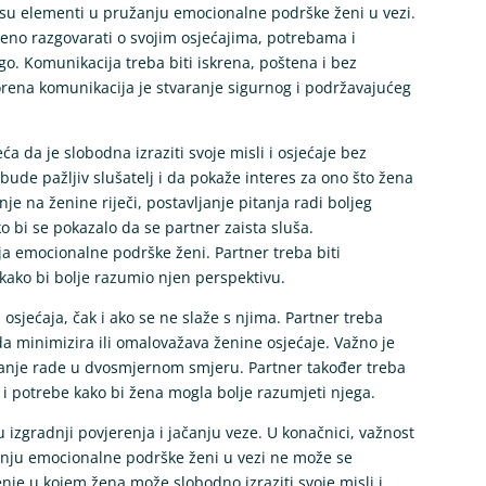
 su elementi u pružanju emocionalne podrške ženi u vezi.
eno razgovarati o svojim osjećajima, potrebama i
go. Komunikacija treba biti iskrena, poštena i bez
orena komunikacija je stvaranje sigurnog i podržavajućeg
ća da je slobodna izraziti svoje misli i osjećaje bez
 bude pažljiv slušatelj i da pokaže interes za ono što žena
nje na ženine riječi, postavljanje pitanja radi boljeg
o bi se pokazalo da se partner zaista sluša.
a emocionalne podrške ženi. Partner treba biti
 kako bi bolje razumio njen perspektivu.
 osjećaja, čak i ako se ne slaže s njima. Partner treba
a minimizira ili omalovažava ženine osjećaje. Važno je
vanje rade u dvosmjernom smjeru. Partner također treba
 i potrebe kako bi žena mogla bolje razumjeti njega.
 izgradnji povjerenja i jačanju veze. U konačnici, važnost
anju emocionalne podrške ženi u vezi ne može se
ženje u kojem žena može slobodno izraziti svoje misli i