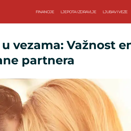
FINANCIJE
LJEPOTA I ZDRAVLJE
LJUBAV I VEZE
a u vezama: Važnost 
ane partnera