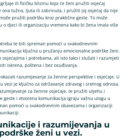
ljaje ili fizičku blizinu koja će ženi pružiti osjećaj
ona tužna, ljuta ili zabrinuta, i pružiti joj osjećaj da nije
može pružiti podršku kroz praktične geste. To može
 o djeci ili organizaciju vremena kako bi žena imala više
 potreba te biti spreman pomoći u svakodnevnim
komunikacija ključna u pružanju emocionalne podrške ženi.
osjećajima i potrebama, ali isto tako i slušati i razumjeti
iti iskrena, poštena i bez osuđivanja.
pokazati razumijevanje za ženine perspektive i osjećaje. U
u vezi je ključno za održavanje zdravog i sretnog odnosa.
razumijevanje za ženine osjećaje, te pružiti utjehu i
e geste i otvorena komunikacija igraju važnu ulogu u
reman pomoći u svakodnevnim obavezama i organizaciji
unikaciji.
ikacije i razumijevanja u
odrške ženi u vezi.