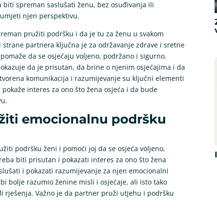
 biti spreman saslušati ženu, bez osuđivanja ili
azumjeti njen perspektivu.
preman pružiti podršku i da je tu za ženu u svakom
strane partnera ključna je za održavanje zdrave i sretne
 pomaže da se osjećaju voljeno, podržano i sigurno.
okazuje da je prisutan, da brine o njenim osjećajima i da
tvorena komunikacija i razumijevanje su ključni elementi
 pokaže interes za ono što žena osjeća i da bude
vu.
žiti emocionalnu podršku
užiti podršku ženi i pomoći joj da se osjeća voljeno,
reba biti prisutan i pokazati interes za ono što žena
o slušati i pokazati razumijevanje za njen emocionalni
bi bolje razumio ženine misli i osjećaje, ali isto tako
 ili rješenja. Važno je da partner pruži utjehu i podršku