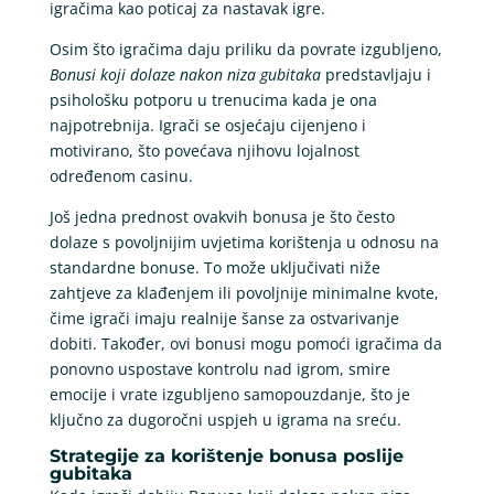
igračima kao poticaj za nastavak igre.
Osim što igračima daju priliku da povrate izgubljeno,
Bonusi koji dolaze nakon niza gubitaka
predstavljaju i
psihološku potporu u trenucima kada je ona
najpotrebnija. Igrači se osjećaju cijenjeno i
motivirano, što povećava njihovu lojalnost
određenom casinu.
Još jedna prednost ovakvih bonusa je što često
dolaze s povoljnijim uvjetima korištenja u odnosu na
standardne bonuse. To može uključivati niže
zahtjeve za klađenjem ili povoljnije minimalne kvote,
čime igrači imaju realnije šanse za ostvarivanje
dobiti. Također, ovi bonusi mogu pomoći igračima da
ponovno uspostave kontrolu nad igrom, smire
emocije i vrate izgubljeno samopouzdanje, što je
ključno za dugoročni uspjeh u igrama na sreću.
Strategije za korištenje bonusa poslije
gubitaka