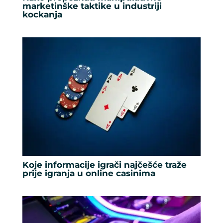
marketinške taktike u industriji
kockanja
Koje informacije igrači najčešće traže
prije igranja u online casinima