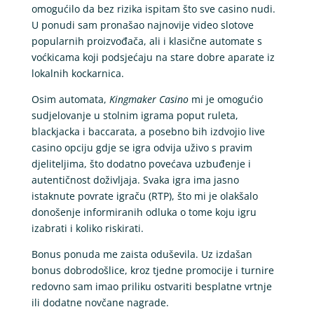
omogućilo da bez rizika ispitam što sve casino nudi.
U ponudi sam pronašao najnovije video slotove
popularnih proizvođača, ali i klasične automate s
voćkicama koji podsjećaju na stare dobre aparate iz
lokalnih kockarnica.
Osim automata,
Kingmaker Casino
mi je omogućio
sudjelovanje u stolnim igrama poput ruleta,
blackjacka i baccarata, a posebno bih izdvojio live
casino opciju gdje se igra odvija uživo s pravim
djeliteljima, što dodatno povećava uzbuđenje i
autentičnost doživljaja. Svaka igra ima jasno
istaknute povrate igraču (RTP), što mi je olakšalo
donošenje informiranih odluka o tome koju igru
izabrati i koliko riskirati.
Bonus ponuda me zaista oduševila. Uz izdašan
bonus dobrodošlice, kroz tjedne promocije i turnire
redovno sam imao priliku ostvariti besplatne vrtnje
ili dodatne novčane nagrade.