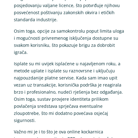
posjedovanju valjane licence, što potvrđuje njihovu
posvećenost poštivanju zakonskih okvira i etičkih
standarda industrije.
Osim toga, opcije za samokontrolu poput limita uloga
i mogućnosti privremenog isključenja dostupne su
svakom korisniku, što pokazuje brigu za dobrobit
igrača.
Isplate su mi uvijek isplaćene u najavljenom roku, a
metode uplate i isplate su raznovrsne i uključuju
najpouzdanije platne servise. Kada sam imao upit
vezan uz transakcije, korisnička podrška je reagirala
brzo i profesionalno, nudeći rješenja bez odgađanja.
Osim toga, sustav provjere identiteta prilikom
povlačenja sredstava sprječava eventualne
zloupotrebe, što mi dodatno povećava osjećaj
sigurnosti.
Važno mi je i to što je ova online kockarnica