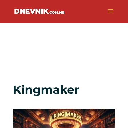
Kingmaker