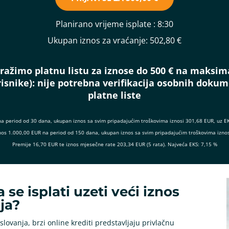
Planirano vrijeme isplate
: 8:30
Ukupan iznos za vraćanje:
502,80 €
ražimo platnu listu za iznose do 500 € na maksim
isnike):
nije potrebna verifikacija osobnih doku
platne liste
na period od 30 dana, ukupan iznos sa svim pripadajućim troškovima iznosi 301,68 EUR, uz E
 iznos 1.000,00 EUR na period od 150 dana, ukupan iznos sa svim pripadajućim troškovima izno
Premije 16,70 EUR te iznos mjesečne rate 203,34 EUR (5 rata). Najveća EKS: 7,15 %
a se isplati uzeti veći iznos
ja?
lovanja, brzi online krediti predstavljaju privlačnu