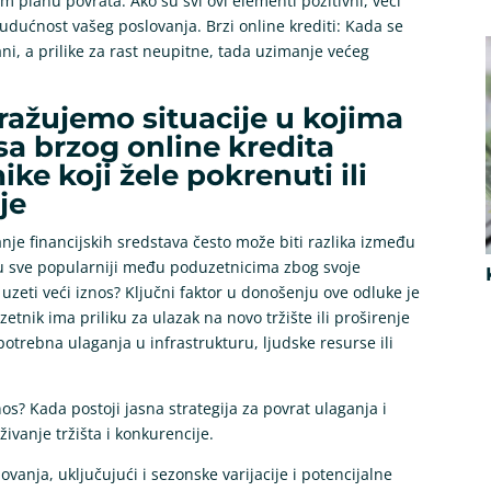
om planu povrata. Ako su svi ovi elementi pozitivni, veći
budućnost vašeg poslovanja. Brzi online krediti: Kada se
rani, a prilike za rast neupitne, tada uzimanje većeg
ažujemo situacije u kojima
sa brzog online kredita
e koji žele pokrenuti ili
je
je financijskih sredstava često može biti razlika između
aju sve popularniji među poduzetnicima zbog svoje
uzeti veći iznos? Ključni faktor u donošenju ove odluke je
zetnik ima priliku za ulazak na novo tržište ili proširenje
otrebna ulaganja u infrastrukturu, ljudske resurse ili
znos? Kada postoji jasna strategija za povrat ulaganja i
živanje tržišta i konkurencije.
vanja, uključujući i sezonske varijacije i potencijalne