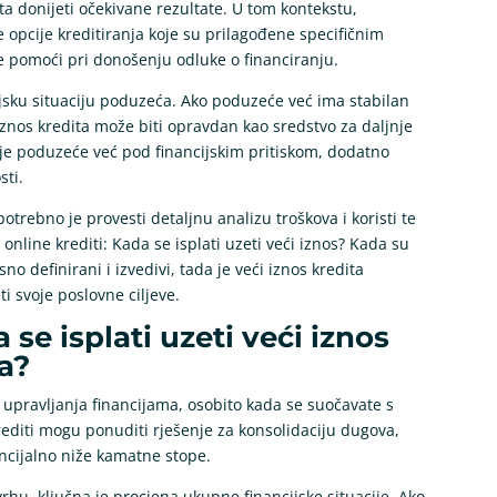
ita donijeti očekivane rezultate. U tom kontekstu,
 opcije kreditiranja koje su prilagođene specifičnim
e pomoći pri donošenju odluke o financiranju.
ijsku situaciju poduzeća. Ako poduzeće već ima stabilan
ći iznos kredita može biti opravdan kao sredstvo za daljnje
o je poduzeće već pod financijskim pritiskom, dodatno
sti.
potrebno je provesti detaljnu analizu troškova i koristi te
 online krediti: Kada se isplati uzeti veći iznos? Kada su
sno definirani i izvedivi, tada je veći iznos kredita
i svoje poslovne ciljeve.
a se isplati uzeti veći iznos
a?
 upravljanja financijama, osobito kada se suočavate s
editi mogu ponuditi rješenje za konsolidaciju dugova,
ncijalno niže kamatne stope.
rhu, ključna je procjena ukupne financijske situacije. Ako