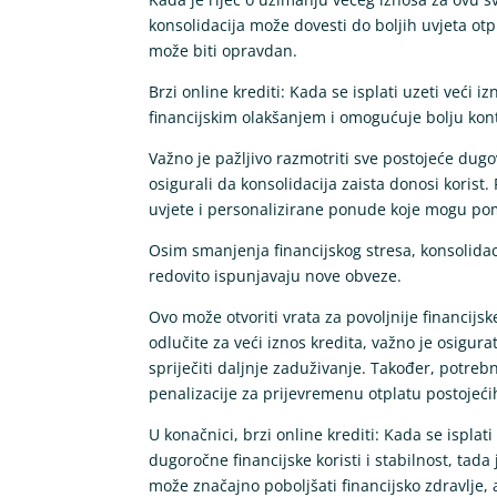
konsolidacija može dovesti do boljih uvjeta ot
može biti opravdan.
Brzi online krediti: Kada se isplati uzeti veći 
financijskim olakšanjem i omogućuje bolju kon
Važno je pažljivo razmotriti sve postojeće dugo
osigurali da konsolidacija zaista donosi korist
uvjete i personalizirane ponude koje mogu po
Osim smanjenja financijskog stresa, konsolidac
redovito ispunjavaju nove obveze.
Ovo može otvoriti vrata za povoljnije financij
odlučite za veći iznos kredita, važno je osigurat
spriječiti daljnje zaduživanje. Također, potrebn
penalizacije za prijevremenu otplatu postojeć
U konačnici, brzi online krediti: Kada se isplat
dugoročne financijske koristi i stabilnost, tad
može značajno poboljšati financijsko zdravlje