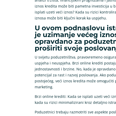
analizi tržišta, financijskim prognozama i jasn
iznos kredita može biti pametna investicija u 
isplati uzeti veći iznos? Kada su rizici kontroli
iznosa može biti ključni korak ka uspjehu.
U ovom podnaslovu istr
je uzimanje većeg izno
opravdano za poduzetnik
proširiti svoje poslovan
U svijetu poduzetništva, pravovremeno osiguran
uspjeha i neuspjeha. Brzi online krediti post
jednostavnosti i brzine. No, kada je opravdano 
potencijal za rast i razvoj poslovanja. Ako podu
postojećeg, veći iznos kredita može omogućiti p
marketing.
Brzi online krediti: Kada se isplati uzeti veći i
kada su rizici minimalizirani kroz detaljno istra
Poduzetnici trebaju razmotriti sve aspekte poslo