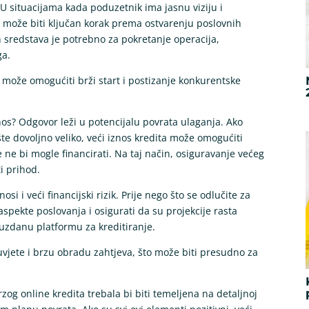
 U situacijama kada poduzetnik ima jasnu viziju i
 može biti ključan korak prema ostvarenju poslovnih
kih sredstava je potrebno za pokretanje operacija,
ga.
ta može omogućiti brži start i postizanje konkurentske
iznos? Odgovor leži u potencijalu povrata ulaganja. Ako
šte dovoljno veliko, veći iznos kredita može omogućiti
e ne bi mogle financirati. Na taj način, osiguravanje većeg
i prihod.
i i veći financijski rizik. Prije nego što se odlučite za
 aspekte poslovanja i osigurati da su projekcije rasta
ouzdanu platformu za kreditiranje.
 uvjete i brzu obradu zahtjeva, što može biti presudno za
og online kredita trebala bi biti temeljena na detaljnoj