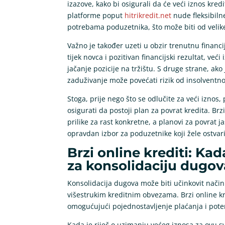
izazove, kako bi osigurali da će veći iznos kred
platforme poput
hitrikredit.net
nude fleksibilne
potrebama poduzetnika, što može biti od velik
Važno je također uzeti u obzir trenutnu financ
tijek novca i pozitivan financijski rezultat, ve
jačanje pozicije na tržištu. S druge strane, ak
zaduživanje može povećati rizik od insolventno
Stoga, prije nego što se odlučite za veći iznos, 
osigurati da postoji plan za povrat kredita. Brzi
prilike za rast konkretne, a planovi za povrat ja
opravdan izbor za poduzetnike koji žele ostvarit
Brzi online krediti: Kad
za konsolidaciju dugov
Konsolidacija dugova može biti učinkovit način
višestrukim kreditnim obvezama. Brzi online kr
omogućujući pojednostavljenje plaćanja i pote
Kada je riječ o uzimanju većeg iznosa za ovu sv