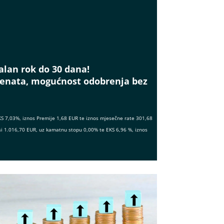
alan rok do 30 dana!
menata, mogućnost odobrenja bez
KS 7,03%, iznos Premije 1,68 EUR te iznos mjesečne rate 301,68
si 1.016,70 EUR, uz kamatnu stopu 0,00% te EKS 6,96 %, iznos