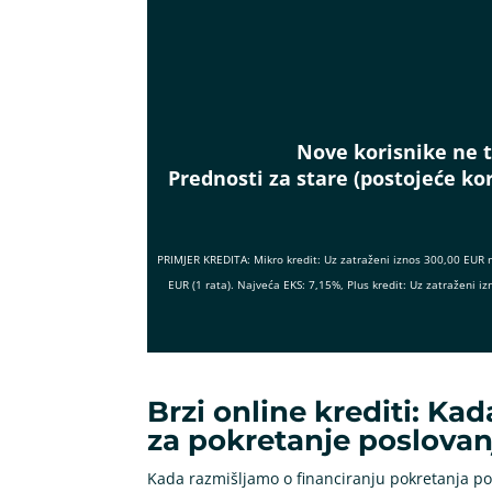
Nove korisnike ne t
Prednosti za stare (postojeće kor
PRIMJER KREDITA: Mikro kredit: Uz zatraženi iznos 300,00 EUR 
EUR (1 rata). Najveća EKS: 7,15%, Plus kredit: Uz zatraženi
Brzi online krediti: Kad
za pokretanje poslovan
Kada razmišljamo o financiranju pokretanja pos