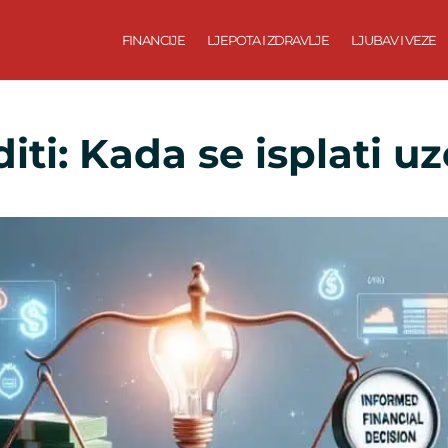
FINANCIJE
LJEPOTA I ZDRAVLJE
LJUBAV I VEZE
iti: Kada se isplati uz