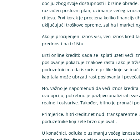
opciju zbog svoje dostupnosti i brzine obrade.
razrađen poslovni plan, uzimanje većeg iznosa
ciljeva. Prvi korak je procjena koliko financijs
uključujući troškove opreme, zaliha i marketin
Ako je procijenjeni iznos viši, veći iznos kredi
prednosti na tržištu.
Brzi online krediti: Kada se isplati uzeti veći 
poslovanje pokazuje znakove rasta i ako je trži
poduzetnicima da iskoriste prilike koje se inač
kapitala može ubrzati rast poslovanja i povećat
No, važno je napomenuti da veći iznos kredita nos
ovu opciju, potrebno je pažljivo analizirati sve
realne i ostvarive. Također, bitno je pronaći p
Primjerice, hitrikredit.net nudi transparentne
poduzetnike koji žele brzo djelovati.
U konačnici, odluka o uzimanju većeg iznosa brz