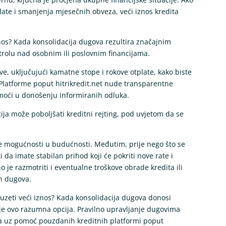
plate i smanjenja mjesečnih obveza, veći iznos kredita
iznos? Kada konsolidacija dugova rezultira značajnim
trolu nad osobnim ili poslovnim financijama.
ve, uključujući kamatne stope i rokove otplate, kako biste
. Platforme poput hitrikredit.net nude transparentne
moći u donošenju informiranih odluka.
ija može poboljšati kreditni rejting, pod uvjetom da se
ske mogućnosti u budućnosti. Međutim, prije nego što se
i da imate stabilan prihod koji će pokriti nove rate i
o je razmotriti i eventualne troškove obrade kredita ili
ih dugova.
i uzeti veći iznos? Kada konsolidacija dugova donosi
a je ovo razumna opcija. Pravilno upravljanje dugovima
, a uz pomoć pouzdanih kreditnih platformi poput