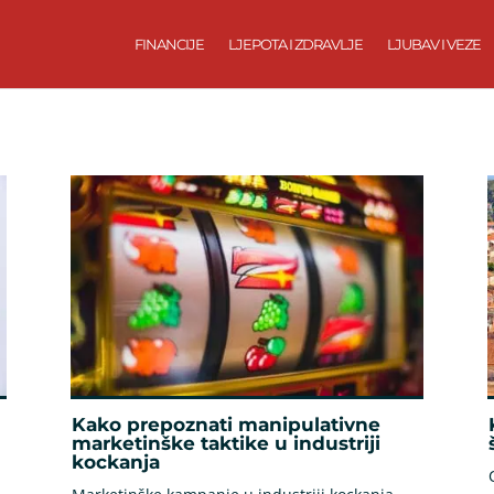
FINANCIJE
LJEPOTA I ZDRAVLJE
LJUBAV I VEZE
Kako prepoznati manipulativne
marketinške taktike u industriji
kockanja