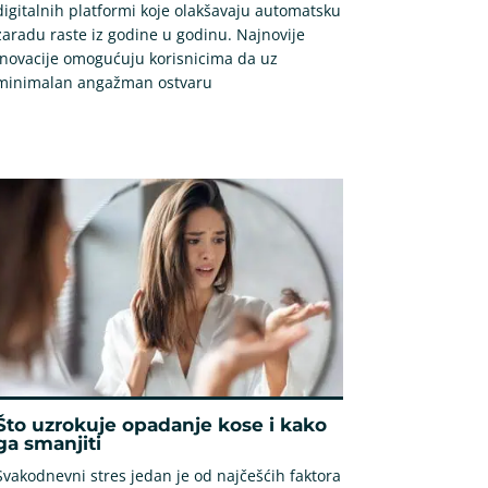
digitalnih platformi koje olakšavaju automatsku
zaradu raste iz godine u godinu. Najnovije
inovacije omogućuju korisnicima da uz
minimalan angažman ostvaru
Što uzrokuje opadanje kose i kako
ga smanjiti
Svakodnevni stres jedan je od najčešćih faktora