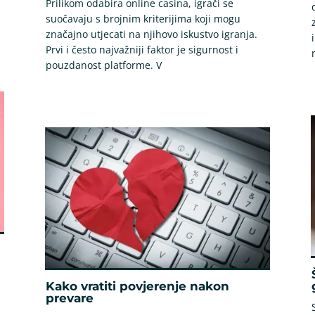
Prilikom odabira online casina, igrači se
suočavaju s brojnim kriterijima koji mogu
značajno utjecati na njihovo iskustvo igranja.
Prvi i često najvažniji faktor je sigurnost i
pouzdanost platforme. V
Kako vratiti povjerenje nakon
prevare