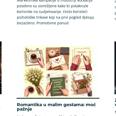
Marketinške kampanje u industriji kockanja
posebno su osmišljene kako bi potaknule
korisnike na sudjelovanje, često koristeći
psihološke trikove koji na prvi pogled djeluju
bezazleno. Promotivne ponud
Romantika u malim gestama: moć
r
pažnje