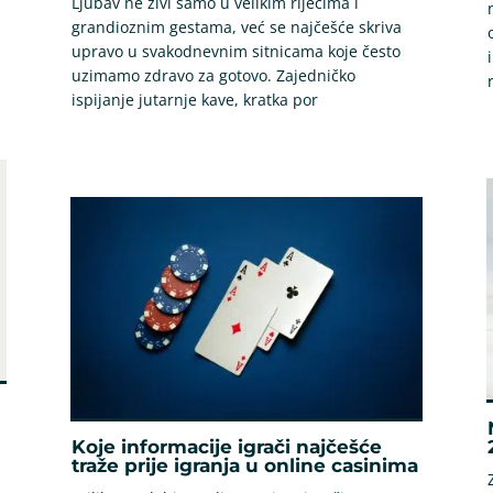
Ljubav ne živi samo u velikim riječima i
grandioznim gestama, već se najčešće skriva
upravo u svakodnevnim sitnicama koje često
uzimamo zdravo za gotovo. Zajedničko
ispijanje jutarnje kave, kratka por
Koje informacije igrači najčešće
traže prije igranja u online casinima