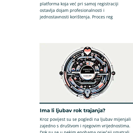
platforma koja već pri samoj registraciji
ostavlja dojam profesionalnosti i
jednostavnosti korištenja. Proces reg
Ima li ljubav rok trajanja?
Kroz povijest su se pogledi na ljubav mijenjali
zajedno s društvom i njegovim vrijednostima.
Dok su se u nekim epohama osjećaji smatrali