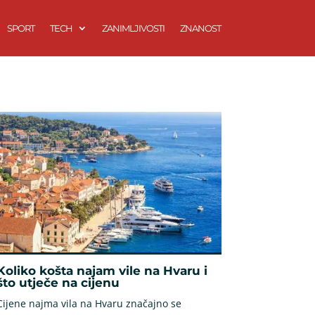
SPORT
TECH
ZANIMLJIVOSTI
ZNANOST
Koliko košta najam vile na Hvaru i
što utječe na cijenu
Cijene najma vila na Hvaru značajno se