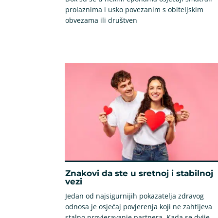
prolaznima i usko povezanim s obiteljskim
obvezama ili društven
Znakovi da ste u sretnoj i stabilnoj
vezi
Jedan od najsigurnijih pokazatelja zdravog
odnosa je osjećaj povjerenja koji ne zahtijeva
stalno provjeravanje partnera. Kada se dvije