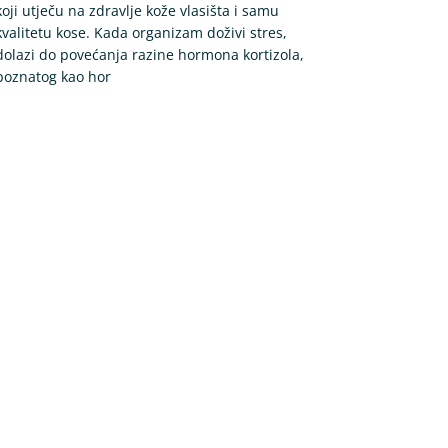
koji utječu na zdravlje kože vlasišta i samu
kvalitetu kose. Kada organizam doživi stres,
dolazi do povećanja razine hormona kortizola,
poznatog kao hor