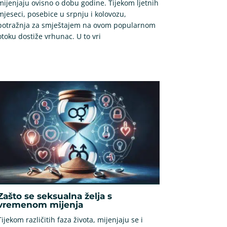
mijenjaju ovisno o dobu godine. Tijekom ljetnih
mjeseci, posebice u srpnju i kolovozu,
potražnja za smještajem na ovom popularnom
otoku dostiže vrhunac. U to vri
Zašto se seksualna želja s
vremenom mijenja
Tijekom različitih faza života, mijenjaju se i