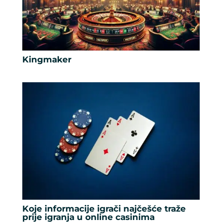
Kingmaker
Koje informacije igrači najčešće traže
prije igranja u online casinima