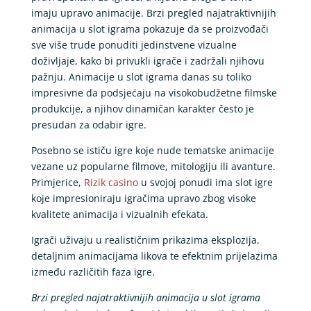
imaju upravo animacije. Brzi pregled najatraktivnijih
animacija u slot igrama pokazuje da se proizvođači
sve više trude ponuditi jedinstvene vizualne
doživljaje, kako bi privukli igrače i zadržali njihovu
pažnju. Animacije u slot igrama danas su toliko
impresivne da podsjećaju na visokobudžetne filmske
produkcije, a njihov dinamičan karakter često je
presudan za odabir igre.
Posebno se ističu igre koje nude tematske animacije
vezane uz popularne filmove, mitologiju ili avanture.
Primjerice,
Rizik casino
u svojoj ponudi ima slot igre
koje impresioniraju igračima upravo zbog visoke
kvalitete animacija i vizualnih efekata.
Igrači uživaju u realističnim prikazima eksplozija,
detaljnim animacijama likova te efektnim prijelazima
između različitih faza igre.
Brzi pregled najatraktivnijih animacija u slot igrama