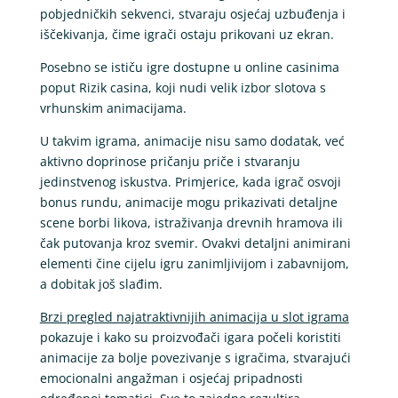
pobjedničkih sekvenci, stvaraju osjećaj uzbuđenja i
iščekivanja, čime igrači ostaju prikovani uz ekran.
Posebno se ističu igre dostupne u online casinima
poput Rizik casina, koji nudi velik izbor slotova s
vrhunskim animacijama.
U takvim igrama, animacije nisu samo dodatak, već
aktivno doprinose pričanju priče i stvaranju
jedinstvenog iskustva. Primjerice, kada igrač osvoji
bonus rundu, animacije mogu prikazivati detaljne
scene borbi likova, istraživanja drevnih hramova ili
čak putovanja kroz svemir. Ovakvi detaljni animirani
elementi čine cijelu igru zanimljivijom i zabavnijom,
a dobitak još slađim.
Brzi pregled najatraktivnijih animacija u slot igrama
pokazuje i kako su proizvođači igara počeli koristiti
animacije za bolje povezivanje s igračima, stvarajući
emocionalni angažman i osjećaj pripadnosti