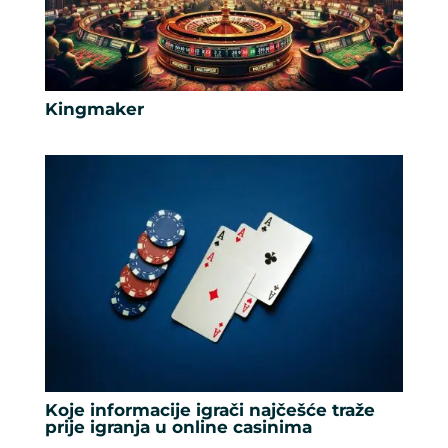
Kingmaker
Koje informacije igrači najčešće traže
prije igranja u online casinima