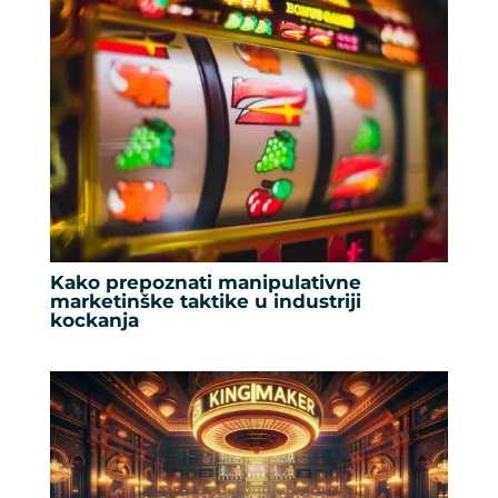
Kako prepoznati manipulativne
marketinške taktike u industriji
kockanja