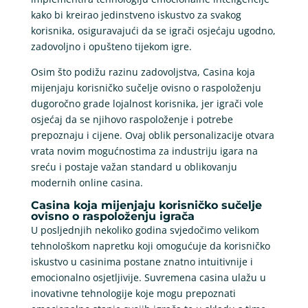
kako bi kreirao jedinstveno iskustvo za svakog
korisnika, osiguravajući da se igrači osjećaju ugodno,
zadovoljno i opušteno tijekom igre.
Osim što podižu razinu zadovoljstva, Casina koja
mijenjaju korisničko sučelje ovisno o raspoloženju
dugoročno grade lojalnost korisnika, jer igrači vole
osjećaj da se njihovo raspoloženje i potrebe
prepoznaju i cijene. Ovaj oblik personalizacije otvara
vrata novim mogućnostima za industriju igara na
sreću i postaje važan standard u oblikovanju
modernih online casina.
Casina koja mijenjaju korisničko sučelje
ovisno o raspoloženju igrača
U posljednjih nekoliko godina svjedočimo velikom
tehnološkom napretku koji omogućuje da korisničko
iskustvo u casinima postane znatno intuitivnije i
emocionalno osjetljivije. Suvremena casina ulažu u
inovativne tehnologije koje mogu prepoznati