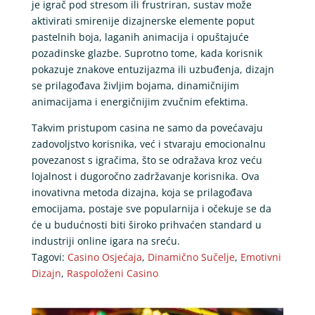
je igrač pod stresom ili frustriran, sustav može
aktivirati smirenije dizajnerske elemente poput
pastelnih boja, laganih animacija i opuštajuće
pozadinske glazbe. Suprotno tome, kada korisnik
pokazuje znakove entuzijazma ili uzbuđenja, dizajn
se prilagođava življim bojama, dinamičnijim
animacijama i energičnijim zvučnim efektima.
Takvim pristupom casina ne samo da povećavaju
zadovoljstvo korisnika, već i stvaraju emocionalnu
povezanost s igračima, što se odražava kroz veću
lojalnost i dugoročno zadržavanje korisnika. Ova
inovativna metoda dizajna, koja se prilagođava
emocijama, postaje sve popularnija i očekuje se da
će u budućnosti biti široko prihvaćen standard u
industriji online igara na sreću.
Tagovi:
Casino Osjećaja
,
Dinamično Sučelje
,
Emotivni
Dizajn
,
Raspoloženi Casino