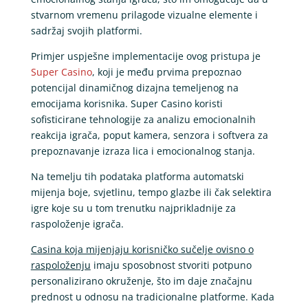
stvarnom vremenu prilagode vizualne elemente i
sadržaj svojih platformi.
Primjer uspješne implementacije ovog pristupa je
Super Casino
, koji je među prvima prepoznao
potencijal dinamičnog dizajna temeljenog na
emocijama korisnika. Super Casino koristi
sofisticirane tehnologije za analizu emocionalnih
reakcija igrača, poput kamera, senzora i softvera za
prepoznavanje izraza lica i emocionalnog stanja.
Na temelju tih podataka platforma automatski
mijenja boje, svjetlinu, tempo glazbe ili čak selektira
igre koje su u tom trenutku najprikladnije za
raspoloženje igrača.
Casina koja mijenjaju korisničko sučelje ovisno o
raspoloženju
imaju sposobnost stvoriti potpuno
personalizirano okruženje, što im daje značajnu
prednost u odnosu na tradicionalne platforme. Kada