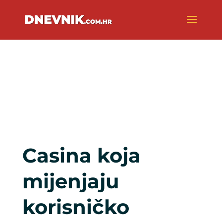
Casina koja
mijenjaju
korisničko