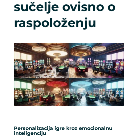
sučelje ovisno o
raspoloženju
Personalizacija igre kroz emocionalnu
inteligenciju