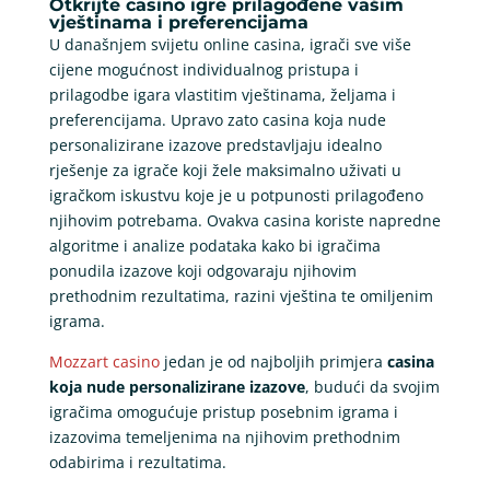
Otkrijte casino igre prilagođene vašim
vještinama i preferencijama
U današnjem svijetu online casina, igrači sve više
cijene mogućnost individualnog pristupa i
prilagodbe igara vlastitim vještinama, željama i
preferencijama. Upravo zato casina koja nude
personalizirane izazove predstavljaju idealno
rješenje za igrače koji žele maksimalno uživati u
igračkom iskustvu koje je u potpunosti prilagođeno
njihovim potrebama. Ovakva casina koriste napredne
algoritme i analize podataka kako bi igračima
ponudila izazove koji odgovaraju njihovim
prethodnim rezultatima, razini vještina te omiljenim
igrama.
Mozzart casino
jedan je od najboljih primjera
casina
koja nude personalizirane izazove
, budući da svojim
igračima omogućuje pristup posebnim igrama i
izazovima temeljenima na njihovim prethodnim
odabirima i rezultatima.