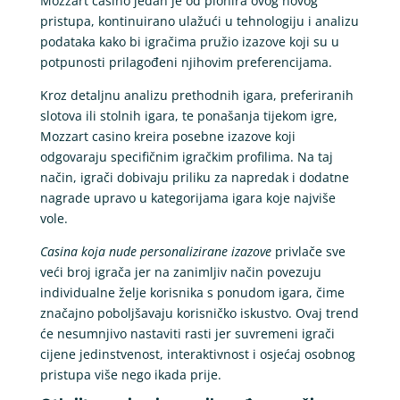
Mozzart casino jedan je od pionira ovog novog
pristupa, kontinuirano ulažući u tehnologiju i analizu
podataka kako bi igračima pružio izazove koji su u
potpunosti prilagođeni njihovim preferencijama.
Kroz detaljnu analizu prethodnih igara, preferiranih
slotova ili stolnih igara, te ponašanja tijekom igre,
Mozzart casino kreira posebne izazove koji
odgovaraju specifičnim igračkim profilima. Na taj
način, igrači dobivaju priliku za napredak i dodatne
nagrade upravo u kategorijama igara koje najviše
vole.
Casina koja nude personalizirane izazove
privlače sve
veći broj igrača jer na zanimljiv način povezuju
individualne želje korisnika s ponudom igara, čime
značajno poboljšavaju korisničko iskustvo. Ovaj trend
će nesumnjivo nastaviti rasti jer suvremeni igrači
cijene jedinstvenost, interaktivnost i osjećaj osobnog
pristupa više nego ikada prije.