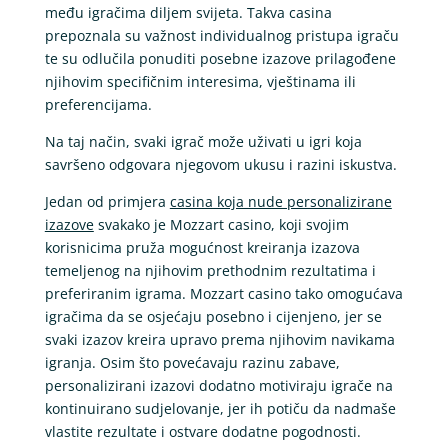
među igračima diljem svijeta. Takva casina
prepoznala su važnost individualnog pristupa igraču
te su odlučila ponuditi posebne izazove prilagođene
njihovim specifičnim interesima, vještinama ili
preferencijama.
Na taj način, svaki igrač može uživati u igri koja
savršeno odgovara njegovom ukusu i razini iskustva.
Jedan od primjera
casina koja nude personalizirane
izazove
svakako je Mozzart casino, koji svojim
korisnicima pruža mogućnost kreiranja izazova
temeljenog na njihovim prethodnim rezultatima i
preferiranim igrama. Mozzart casino tako omogućava
igračima da se osjećaju posebno i cijenjeno, jer se
svaki izazov kreira upravo prema njihovim navikama
igranja. Osim što povećavaju razinu zabave,
personalizirani izazovi dodatno motiviraju igrače na
kontinuirano sudjelovanje, jer ih potiču da nadmaše
vlastite rezultate i ostvare dodatne pogodnosti.