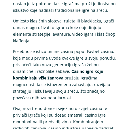
nastao je iz potrebe da se igračima pruži jedinstveno
iskustvo koje nadilazi tradicionalne igre na sreću.
Umjesto klasičnih slotova, ruleta ili blackjacka, igrači
danas mogu uživati u igrama koje objedinjuju
elemente strategije, avanture, video igara i klasičnog
klađenja.
Posebno se ističu online casina poput Favbet casina,
koja među prvima uvode ovakve igre u svoju ponudu,
privlačeći tako novu generaciju igrača željnu
dinamične i raznolike zabave.
Casino igre koje
kombiniraju više žanrova
pružaju igračima
mogućnost da se istovremeno zabavljaju, razvijaju
strategiju i iskušavaju svoju sreću, što značajno
povećava njihovu popularnost.
Ovaj novi trend donosi svježinu u svijet casina te
privlači igrače koji su dosad smatrali casino igre
monotonima ili predvidljivima. Kombiniranjem
različitih žanrova, casino industrija uspijeva zadržati