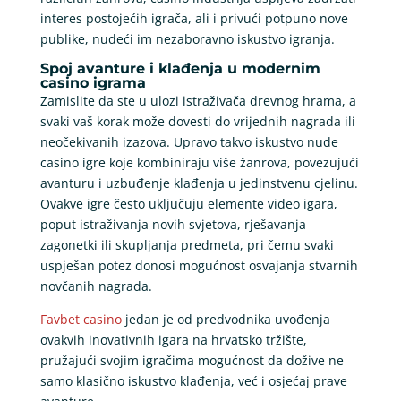
interes postojećih igrača, ali i privući potpuno nove
publike, nudeći im nezaboravno iskustvo igranja.
Spoj avanture i klađenja u modernim
casino igrama
Zamislite da ste u ulozi istraživača drevnog hrama, a
svaki vaš korak može dovesti do vrijednih nagrada ili
neočekivanih izazova. Upravo takvo iskustvo nude
casino igre koje kombiniraju više žanrova, povezujući
avanturu i uzbuđenje klađenja u jedinstvenu cjelinu.
Ovakve igre često uključuju elemente video igara,
poput istraživanja novih svjetova, rješavanja
zagonetki ili skupljanja predmeta, pri čemu svaki
uspješan potez donosi mogućnost osvajanja stvarnih
novčanih nagrada.
Favbet casino
jedan je od predvodnika uvođenja
ovakvih inovativnih igara na hrvatsko tržište,
pružajući svojim igračima mogućnost da dožive ne
samo klasično iskustvo klađenja, već i osjećaj prave