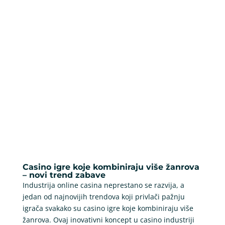
Casino igre koje kombiniraju više žanrova
– novi trend zabave
Industrija online casina neprestano se razvija, a
jedan od najnovijih trendova koji privlači pažnju
igrača svakako su casino igre koje kombiniraju više
žanrova. Ovaj inovativni koncept u casino industriji