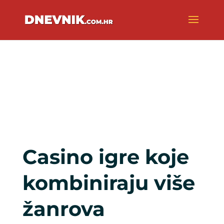
Casino igre koje
kombiniraju više
žanrova