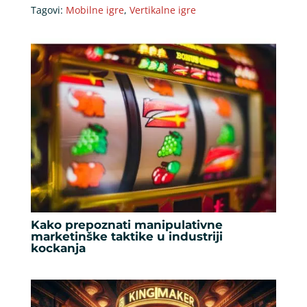
Tagovi:
Mobilne igre
,
Vertikalne igre
Kako prepoznati manipulativne
marketinške taktike u industriji
kockanja