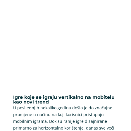
Igre koje se igraju vertikalno na mobitelu
kao novi trend
U posljednjih nekoliko godina došlo je do značajne
promjene u načinu na koji korisnici pristupaju
mobilnim igrama. Dok su ranije igre dizajnirane
primarno za horizontalno korištenje, danas sve veći