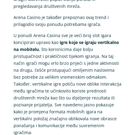
pregledavanja društvenih mreža.
Arena Casino je također prepoznao ovaj trend i
prilagodio svoju ponudu potrebama igrača.
U ponudi Arena Casina sve je veći broj slot igara
koncipiran upravo kao
igre koje se igraju vertikalno
na mobitelu
, što korisnicima daje bolju
pristupačnost i praktičnost tijekom igranja. Na taj
način igrači mogu vrlo brzo prijeći s jedne aktivnosti
na drugu, češće pristupajući omiljenim naslovima
bez potrebe za velikim vremenskim odmakom.
Također, vertikalne igre potiču nove oblike interakcija
među igračima te učinkovito koriste prednosti
društvenih mreža kao što su dijeljenje rezultata ili
pozivanje prijatelja. Sve navedeno jasno pokazuje
kako je promjena formata mobilnih igara na
vertikalni položaj značajno oblikovala nove obrasce
ponašanja i komunikacije među suvremenim
igračima.