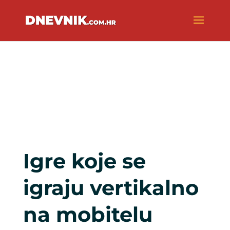
Igre koje se
igraju vertikalno
na mobitelu