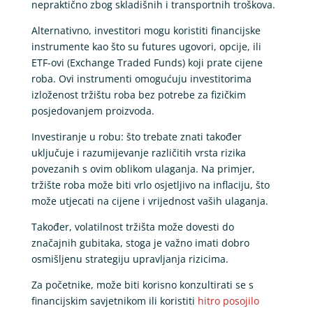
nepraktično zbog skladišnih i transportnih troškova.
Alternativno, investitori mogu koristiti financijske
instrumente kao što su futures ugovori, opcije, ili
ETF-ovi (Exchange Traded Funds) koji prate cijene
roba. Ovi instrumenti omogućuju investitorima
izloženost tržištu roba bez potrebe za fizičkim
posjedovanjem proizvoda.
Investiranje u robu: što trebate znati također
uključuje i razumijevanje različitih vrsta rizika
povezanih s ovim oblikom ulaganja. Na primjer,
tržište roba može biti vrlo osjetljivo na inflaciju, što
može utjecati na cijene i vrijednost vaših ulaganja.
Također, volatilnost tržišta može dovesti do
značajnih gubitaka, stoga je važno imati dobro
osmišljenu strategiju upravljanja rizicima.
Za početnike, može biti korisno konzultirati se s
financijskim savjetnikom ili koristiti
hitro posojilo