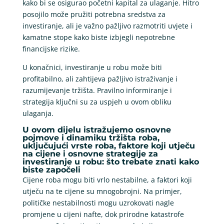
kako bi se osigurao početni kapital za ulaganje. Hitro
posojilo može pružiti potrebna sredstva za
investiranje, ali je važno pažljivo razmotriti uvjete i
kamatne stope kako biste izbjegli nepotrebne
financijske rizike.
U konačnici, investiranje u robu može biti
profitabilno, ali zahtijeva pažljivo istraživanje i
razumijevanje tržišta. Pravilno informiranje i
strategija ključni su za uspjeh u ovom obliku
ulaganja.
U ovom dijelu istražujemo osnovne
pojmove i dinamiku tržišta roba,
uključujući vrste roba, faktore koji utječu
na cijene i osnovne strategije za
investiranje u robu: što trebate znati kako
biste započeli
Cijene roba mogu biti vrlo nestabilne, a faktori koji
utječu na te cijene su mnogobrojni. Na primjer,
političke nestabilnosti mogu uzrokovati nagle
promjene u cijeni nafte, dok prirodne katastrofe