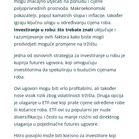
mogu značajno utjecati na ponudu i cijene
poljoprivrednih proizvoda. Makroekonomski
pokazatelji, poput kamatnih stopa i inflacije, također
igraju ključnu ulogu u određivanju cijena roba.
Investiranje u robu: što trebate znati
uključuje i
razumijevanje ovih faktora kako biste mogli
predvidjeti moguće promjene na tržištu.
Jedna od osnovnih strategija za investiranje u robu je
kupnja futures ugovora, koji omogućuju
investitorima da spekuliraju o budućim cijenama
roba.
Ovi ugovori mogu biti vrlo profitabilni, ali također
nose visok rizik zbog volatilnosti tržišta. Druga opcija
je ulaganje u ETF-ove koji prate cijene određene robe
ili košarice roba. ETF-ovi su popularni jer nude
diversifikaciju i često su manje rizični od direktnog
ulaganja u pojedinačne futures ugovore.
Hitro posojilo može biti korisno za investitore koji