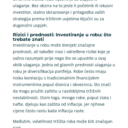
ulaganje. Bez obzira na to jeste li početnik ili iskusni
investitor, stalno obrazovanje i prilagodba vaših
strategija prema tržišnim uvjetima ključni su za
dugoročni uspjeh.
Rizici i prednosti: Investiranje u robu: što
trebate znati
Investiranje u robu može donijeti značajne
prednosti, ali također nosi i određene rizike koje je
važno razumjeti prije nego što se upustite u ovaj
oblik ulaganja. Jedna od glavnih prednosti ulaganja u
robu je diversifikacija portfelja. Robe često imaju
nisku korelaciju s tradicionalnim financijskim
instrumentima poput dionica i obveznica, što znači
da mogu pružiti zaštitu u razdobljima tržišnih
nestabilnosti. Osim toga, mnoge robe, poput zlata i
nafte, djeluju kao zaštita od inflacije, jer njihove
cijene često rastu kada inflacija raste.
Međutim, volatilnost tržišta roba može biti značajan
rizik.