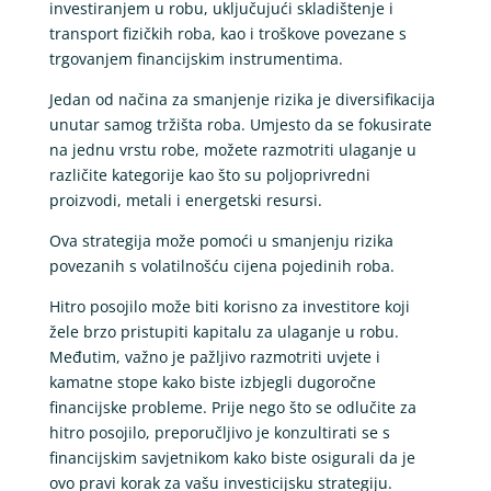
investiranjem u robu, uključujući skladištenje i
transport fizičkih roba, kao i troškove povezane s
trgovanjem financijskim instrumentima.
Jedan od načina za smanjenje rizika je diversifikacija
unutar samog tržišta roba. Umjesto da se fokusirate
na jednu vrstu robe, možete razmotriti ulaganje u
različite kategorije kao što su poljoprivredni
proizvodi, metali i energetski resursi.
Ova strategija može pomoći u smanjenju rizika
povezanih s volatilnošću cijena pojedinih roba.
Hitro posojilo može biti korisno za investitore koji
žele brzo pristupiti kapitalu za ulaganje u robu.
Međutim, važno je pažljivo razmotriti uvjete i
kamatne stope kako biste izbjegli dugoročne
financijske probleme. Prije nego što se odlučite za
hitro posojilo, preporučljivo je konzultirati se s
financijskim savjetnikom kako biste osigurali da je
ovo pravi korak za vašu investicijsku strategiju.