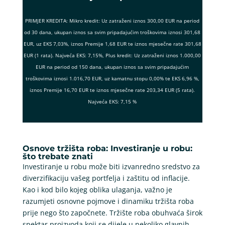
PRIMJER KREDITA: Mikro kredit: Uz zatraženi iznos 300,00 EUR na period
od 30 dana, ukupan iznos sa svim pripadajućim troškovima iznosi 301,68
EUR, uz EKS 7,03%, iznos Premije 1,68 EUR te iznos mjesečne rate 301,68
EUR (1 rata). Najveća EKS: 7,15%, Plus kredit: Uz zatraženi iznos 1.000,00
EUR na period od 150 dana, ukupan iznos sa svim pripadajućim
troškovima iznosi 1.016,70 EUR, uz kamatnu stopu 0,00% te EKS 6,96 %,
iznos Premije 16,70 EUR te iznos mjesečne rate 203,34 EUR (5 rata).
Najveća EKS: 7,15 %
Osnove tržišta roba: Investiranje u robu:
što trebate znati
Investiranje u robu može biti izvanredno sredstvo za
diverzifikaciju vašeg portfelja i zaštitu od inflacije.
Kao i kod bilo kojeg oblika ulaganja, važno je
razumjeti osnovne pojmove i dinamiku tržišta roba
prije nego što započnete. Tržište roba obuhvaća širok
spektar proizvoda koji se dijele u nekoliko glavnih