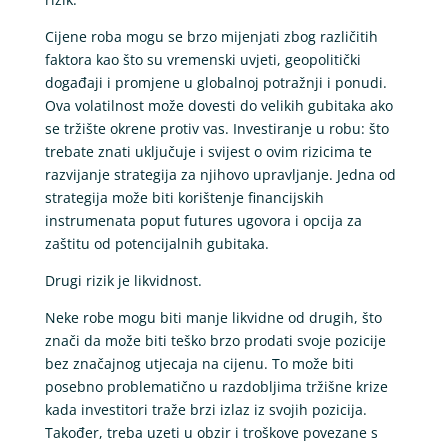
Cijene roba mogu se brzo mijenjati zbog različitih
faktora kao što su vremenski uvjeti, geopolitički
događaji i promjene u globalnoj potražnji i ponudi.
Ova volatilnost može dovesti do velikih gubitaka ako
se tržište okrene protiv vas. Investiranje u robu: što
trebate znati uključuje i svijest o ovim rizicima te
razvijanje strategija za njihovo upravljanje. Jedna od
strategija može biti korištenje financijskih
instrumenata poput futures ugovora i opcija za
zaštitu od potencijalnih gubitaka.
Drugi rizik je likvidnost.
Neke robe mogu biti manje likvidne od drugih, što
znači da može biti teško brzo prodati svoje pozicije
bez značajnog utjecaja na cijenu. To može biti
posebno problematično u razdobljima tržišne krize
kada investitori traže brzi izlaz iz svojih pozicija.
Također, treba uzeti u obzir i troškove povezane s