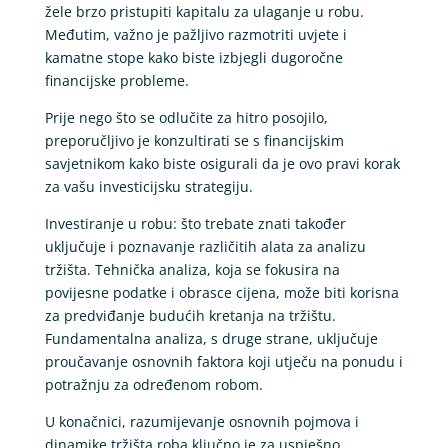
žele brzo pristupiti kapitalu za ulaganje u robu.
Međutim, važno je pažljivo razmotriti uvjete i
kamatne stope kako biste izbjegli dugoročne
financijske probleme.
Prije nego što se odlučite za hitro posojilo,
preporučljivo je konzultirati se s financijskim
savjetnikom kako biste osigurali da je ovo pravi korak
za vašu investicijsku strategiju.
Investiranje u robu: što trebate znati također
uključuje i poznavanje različitih alata za analizu
tržišta. Tehnička analiza, koja se fokusira na
povijesne podatke i obrasce cijena, može biti korisna
za predviđanje budućih kretanja na tržištu.
Fundamentalna analiza, s druge strane, uključuje
proučavanje osnovnih faktora koji utječu na ponudu i
potražnju za određenom robom.
U konačnici, razumijevanje osnovnih pojmova i
dinamike tržišta roba ključno je za uspješno