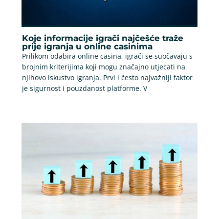
Koje informacije igrači najčešće traže
prije igranja u online casinima
Prilikom odabira online casina, igrači se suočavaju s
brojnim kriterijima koji mogu značajno utjecati na
njihovo iskustvo igranja. Prvi i često najvažniji faktor
je sigurnost i pouzdanost platforme. V