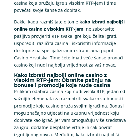
casina koja pružaju igre s visokim RTP-jem i time
povećati svoje šanse za dobitak.
Dakle, kada razmišljate o tome
kako izbrati najboljši
online casino z visokim RTP-jem
, ne zaboravite
pažljivo provjeriti RTP svake igre koju želite igrati,
usporediti različita casina i iskoristiti informacije
dostupne na specijaliziranim stranicama poput
Casino Hrvatska. Time ćete imati veće šanse pronaći
casino koji nudi najbolju vrijednost za vaš novac.
Kako izbrati najbolji online casino z
visokim RTP-jem: Obratite pažnju na
bonuse i promocije koje nude casina
Prilikom odabira casina koji nudi visoki RTP, jedan od
važnijih elemenata za razmotriti svakako su bonusi i
promocije koje casino pruža svojim igračima. Bonusi
mogu značajno utjecati na ukupnu vrijednost koju
dobivate kao igrač, jer vam omogućuju više sredstava
za igru, dodatne besplatne vrtnje ili čak povrat
izgubljenog novca. Međutim, kako izbrati najboljši