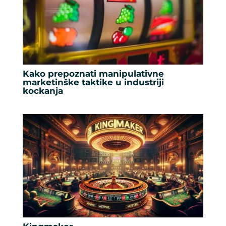
Kako prepoznati manipulativne
marketinške taktike u industriji
kockanja