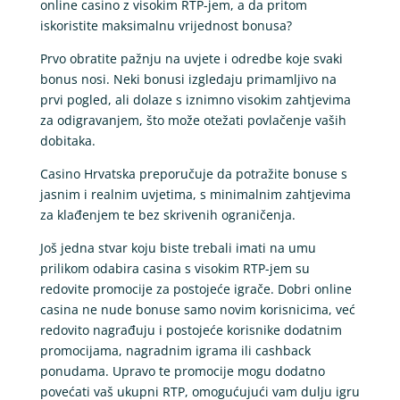
online casino z visokim RTP-jem, a da pritom
iskoristite maksimalnu vrijednost bonusa?
Prvo obratite pažnju na uvjete i odredbe koje svaki
bonus nosi. Neki bonusi izgledaju primamljivo na
prvi pogled, ali dolaze s iznimno visokim zahtjevima
za odigravanjem, što može otežati povlačenje vaših
dobitaka.
Casino Hrvatska preporučuje da potražite bonuse s
jasnim i realnim uvjetima, s minimalnim zahtjevima
za klađenjem te bez skrivenih ograničenja.
Još jedna stvar koju biste trebali imati na umu
prilikom odabira casina s visokim RTP-jem su
redovite promocije za postojeće igrače. Dobri online
casina ne nude bonuse samo novim korisnicima, već
redovito nagrađuju i postojeće korisnike dodatnim
promocijama, nagradnim igrama ili cashback
ponudama. Upravo te promocije mogu dodatno
povećati vaš ukupni RTP, omogućujući vam dulju igru