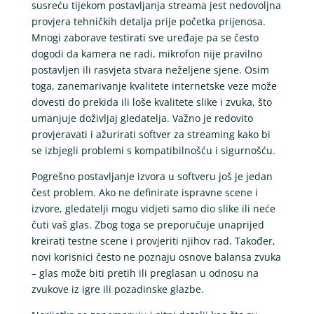
susreću tijekom postavljanja streama jest nedovoljna
provjera tehničkih detalja prije početka prijenosa.
Mnogi zaborave testirati sve uređaje pa se često
dogodi da kamera ne radi, mikrofon nije pravilno
postavljen ili rasvjeta stvara neželjene sjene. Osim
toga, zanemarivanje kvalitete internetske veze može
dovesti do prekida ili loše kvalitete slike i zvuka, što
umanjuje doživljaj gledatelja. Važno je redovito
provjeravati i ažurirati softver za streaming kako bi
se izbjegli problemi s kompatibilnošću i sigurnošću.
Pogrešno postavljanje izvora u softveru još je jedan
čest problem. Ako ne definirate ispravne scene i
izvore, gledatelji mogu vidjeti samo dio slike ili neće
čuti vaš glas. Zbog toga se preporučuje unaprijed
kreirati testne scene i provjeriti njihov rad. Također,
novi korisnici često ne poznaju osnove balansa zvuka
– glas može biti pretih ili preglasan u odnosu na
zvukove iz igre ili pozadinske glazbe.