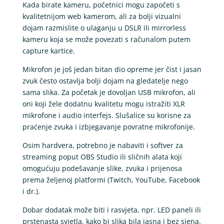
Kada birate kameru, početnici mogu započeti s
kvalitetnijom web kamerom, ali za bolji vizualni
dojam razmislite o ulaganju u DSLR ili mirrorless
kameru koja se može povezati s računalom putem
capture kartice.
Mikrofon je još jedan bitan dio opreme jer čist i jasan
zvuk često ostavlja bolji dojam na gledatelje nego
sama slika. Za početak je dovoljan USB mikrofon, ali
oni koji žele dodatnu kvalitetu mogu istražiti XLR
mikrofone i audio interfejs. Slušalice su korisne za
praćenje zvuka i izbjegavanje povratne mikrofonije.
Osim hardvera, potrebno je nabaviti i softver za
streaming poput OBS Studio ili sličnih alata koji
omogućuju podešavanje slike, zvuka i prijenosa
prema željenoj platformi (Twitch, YouTube, Facebook
i dr.).
Dobar dodatak može biti i rasvjeta, npr. LED paneli ili
prstenasta svjetla, kako bi slika bila jasna i bez sjena.