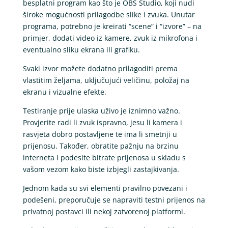
besplatni program kao što je OBS Studio, koji nudi
široke mogućnosti prilagodbe slike i zvuka. Unutar
programa, potrebno je kreirati “scene” i “izvore” – na
primjer, dodati video iz kamere, zvuk iz mikrofona i
eventualno sliku ekrana ili grafiku.
Svaki izvor možete dodatno prilagoditi prema
vlastitim željama, uključujući veličinu, položaj na
ekranu i vizualne efekte.
Testiranje prije ulaska uživo je iznimno važno.
Provjerite radi li zvuk ispravno, jesu li kamera i
rasvjeta dobro postavljene te ima li smetnji u
prijenosu. Također, obratite pažnju na brzinu
interneta i podesite bitrate prijenosa u skladu s
vašom vezom kako biste izbjegli zastajkivanja.
Jednom kada su svi elementi pravilno povezani i
podešeni, preporučuje se napraviti testni prijenos na
privatnoj postavci ili nekoj zatvorenoj platformi.