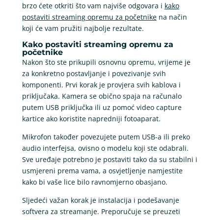
brzo ćete otkriti što vam najviše odgovara i
kako
postaviti streaming opremu za početnike
na način
koji će vam pružiti najbolje rezultate.
Kako postaviti streaming opremu za
početnike
Nakon što ste prikupili osnovnu opremu, vrijeme je
za konkretno postavljanje i povezivanje svih
komponenti. Prvi korak je provjera svih kablova i
priključaka. Kamera se obično spaja na računalo
putem USB priključka ili uz pomoć video capture
kartice ako koristite napredniji fotoaparat.
Mikrofon također povezujete putem USB-a ili preko
audio interfejsa, ovisno o modelu koji ste odabrali.
Sve uređaje potrebno je postaviti tako da su stabilni i
usmjereni prema vama, a osvjetljenje namjestite
kako bi vaše lice bilo ravnomjerno obasjano.
Sljedeći važan korak je instalacija i podešavanje
softvera za streamanje. Preporučuje se preuzeti