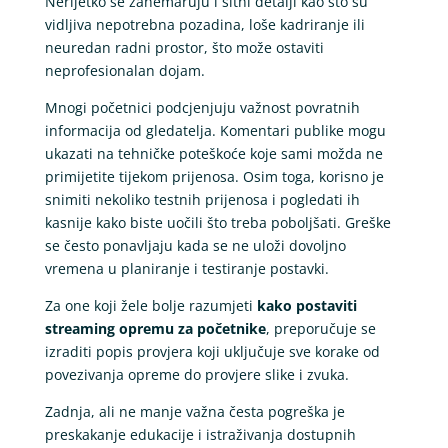
Nerijetko se zanemaruju i sitni detalji kao što su
vidljiva nepotrebna pozadina, loše kadriranje ili
neuredan radni prostor, što može ostaviti
neprofesionalan dojam.
Mnogi početnici podcjenjuju važnost povratnih
informacija od gledatelja. Komentari publike mogu
ukazati na tehničke poteškoće koje sami možda ne
primijetite tijekom prijenosa. Osim toga, korisno je
snimiti nekoliko testnih prijenosa i pogledati ih
kasnije kako biste uočili što treba poboljšati. Greške
se često ponavljaju kada se ne uloži dovoljno
vremena u planiranje i testiranje postavki.
Za one koji žele bolje razumjeti
kako postaviti
streaming opremu za početnike
, preporučuje se
izraditi popis provjera koji uključuje sve korake od
povezivanja opreme do provjere slike i zvuka.
Zadnja, ali ne manje važna česta pogreška je
preskakanje edukacije i istraživanja dostupnih