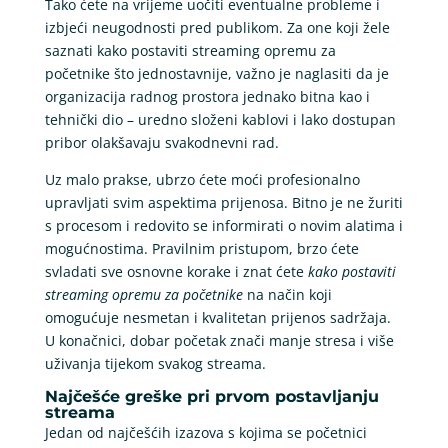
Tako ćete na vrijeme uočiti eventualne probleme i
izbjeći neugodnosti pred publikom. Za one koji žele
saznati kako postaviti streaming opremu za
početnike što jednostavnije, važno je naglasiti da je
organizacija radnog prostora jednako bitna kao i
tehnički dio – uredno složeni kablovi i lako dostupan
pribor olakšavaju svakodnevni rad.
Uz malo prakse, ubrzo ćete moći profesionalno
upravljati svim aspektima prijenosa. Bitno je ne žuriti
s procesom i redovito se informirati o novim alatima i
mogućnostima. Pravilnim pristupom, brzo ćete
svladati sve osnovne korake i znat ćete
kako postaviti
streaming opremu za početnike
na način koji
omogućuje nesmetan i kvalitetan prijenos sadržaja.
U konačnici, dobar početak znači manje stresa i više
uživanja tijekom svakog streama.
Najčešće greške pri prvom postavljanju
streama
Jedan od najčešćih izazova s kojima se početnici