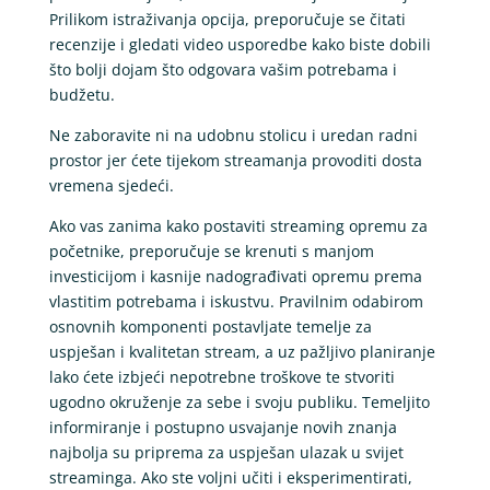
Prilikom istraživanja opcija, preporučuje se čitati
recenzije i gledati video usporedbe kako biste dobili
što bolji dojam što odgovara vašim potrebama i
budžetu.
Ne zaboravite ni na udobnu stolicu i uredan radni
prostor jer ćete tijekom streamanja provoditi dosta
vremena sjedeći.
Ako vas zanima kako postaviti streaming opremu za
početnike, preporučuje se krenuti s manjom
investicijom i kasnije nadograđivati opremu prema
vlastitim potrebama i iskustvu. Pravilnim odabirom
osnovnih komponenti postavljate temelje za
uspješan i kvalitetan stream, a uz pažljivo planiranje
lako ćete izbjeći nepotrebne troškove te stvoriti
ugodno okruženje za sebe i svoju publiku. Temeljito
informiranje i postupno usvajanje novih znanja
najbolja su priprema za uspješan ulazak u svijet
streaminga. Ako ste voljni učiti i eksperimentirati,