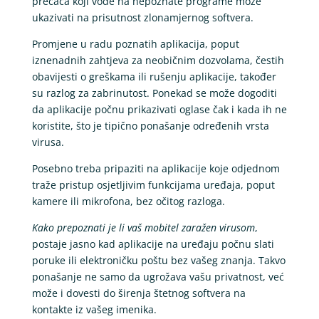
prečaca koji vode na nepoznate programe može
ukazivati na prisutnost zlonamjernog softvera.
Promjene u radu poznatih aplikacija, poput
iznenadnih zahtjeva za neobičnim dozvolama, čestih
obavijesti o greškama ili rušenju aplikacije, također
su razlog za zabrinutost. Ponekad se može dogoditi
da aplikacije počnu prikazivati oglase čak i kada ih ne
koristite, što je tipično ponašanje određenih vrsta
virusa.
Posebno treba pripaziti na aplikacije koje odjednom
traže pristup osjetljivim funkcijama uređaja, poput
kamere ili mikrofona, bez očitog razloga.
Kako prepoznati je li vaš mobitel zaražen virusom
,
postaje jasno kad aplikacije na uređaju počnu slati
poruke ili elektroničku poštu bez vašeg znanja. Takvo
ponašanje ne samo da ugrožava vašu privatnost, već
može i dovesti do širenja štetnog softvera na
kontakte iz vašeg imenika.