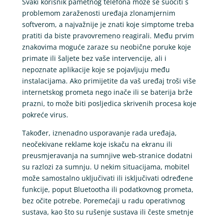
Svaki korisnik pametnog telefona može se suočiti s
problemom zaraženosti uređaja zlonamjernim
softverom, a najvažnije je znati koje simptome treba
pratiti da biste pravovremeno reagirali. Među prvim
znakovima moguće zaraze su neobične poruke koje
primate ili šaljete bez vaše intervencije, ali i
nepoznate aplikacije koje se pojavljuju među
instalacijama. Ako primijetite da vaš uređaj troši više
internetskog prometa nego inače ili se baterija brže
prazni, to može biti posljedica skrivenih procesa koje
pokreće virus.
Također, iznenadno usporavanje rada uređaja,
neočekivane reklame koje iskaču na ekranu ili
preusmjeravanja na sumnjive web-stranice dodatni
su razlozi za sumnju. U nekim situacijama, mobitel
može samostalno uključivati ili isključivati određene
funkcije, poput Bluetootha ili podatkovnog prometa,
bez očite potrebe. Poremećaji u radu operativnog
sustava, kao što su rušenje sustava ili česte smetnje