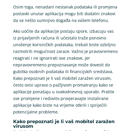
Osim toga, nenadani nestanak podataka ili promjena
postavki unutar aplikacija mogu biti dodatni znakovi
da se nešto sumnjivo događa na vašem telefonu.
Ako uočite da aplikacije postaju spore, izbacuju vas
iz prijavljenih računa ili učestalo traže ponovno
unošenje korisničkih podataka, trebali biste ozbiljno
razmotriti mogućnost zaraze. Važno je pravovremeno
reagirati i ne ignorirati ove znakove, jer
nepravovremeno prepoznavanje može dovesti do
gubitka osobnih podataka ili financijskih sredstava.
Kako prepoznati je li vaš mobitel zaražen virusom,
često ovisi upravo o pažljivom promatranju kako se
aplikacije ponašaju u svakodnevnoj uporabi. Pratite
sve promjene i redovito provjeravajte instalirane
aplikacije kako biste na vrijeme otkrili i spriječili
potencijalne probleme.
Kako prepoznati je li vaš mobitel zaražen
virusom