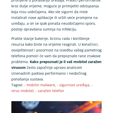
promjene u ponašanju uređaja. Prateći performanse
kroz dulje vrijeme, moguće je primijetiti odstupanja
koja nisu uobičajena. Ako ste sigurni da niste
instalirali nove aplikacije ili vršili veće promjene na
uređaju, a on se ipak ponaša neuobičajeno sporo,
postoji opravdana sumnja na infekciju.
Pratite stanje baterije, brzinu rada i korištenje
resursa kako biste na vrijeme reagirali. U konačnici,
osviještenost i pozornost na izvedbu vašeg pametnog
telefona pomoći će vam da prepoznate rane znakove
problema.
Kako prepoznati je li vaš mobitel zaražen
virusom
često započinje upravo analizom
iznenadnih padova performansi i neobičnog
ponašanja sustava.
Tagovi:
- mobilni malware
,
- sigurnost uređaja
,
-
virus mobitel
,
- zaražen telefon