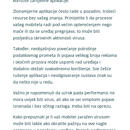
koristite zahtjevne aplikacije.
Zlonamjerne aplikacije često rade u pozadini, trošeći
resurse bez vašeg znanja. Primijetite li da procesor
vašeg mobitela radi pod većim opterećenjem nego
inače ili da se uređaj pregrijava, to može biti
posljedica skrivenih aktivnosti virusa.
Također, neobjašnjivo povećanje potrošnje
podatkovnog prometa ili pojava velikog broja reklama
i skočnih prozora može usporiti rad uređaja i
dodatno otežati svakodnevno korištenje. Sve češće
rušenje aplikacija i neodgovaranje sustava znak su
da nešto nije u redu.
Važno je napomenuti da uzrok pada performansi ne
mora uvijek biti virus, ali ako se ovi simptomi pojave
iznenada i bez očitog razloga, treba biti na oprezu.
Kako prepoznati je li vaš mobitel zaražen virusom
može biti lakše ako obratite pažnju na ove nagle