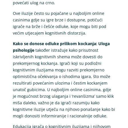
povećati ulog na crno.
Ove iluzije često su pojačane u najboljim online
casinima gdje su igre brze i dostupne, potičući
igrače na brže i češće odluke, koje mogu biti pod
većim utjecajem kognitivnih distorzija.
Kako se donose odluke prilikom kockanja: Uloga
psihologije
također istražuje kako prisutnost
iskrivljenih kognitivnih shema može dovesti do
prekomjernog kockanja. Igrači koji su podložni
kognitivnim iluzijama mogu razviti prekomjerno
optimistična očekivanja o ishodima igara, što može
rezultirati povećanim ulozima i čestim kockanjem
unatoč gubicima. U najboljim online casinima, gdje
je mogućnost brzog ulaganja i ‘revanšizma’ samo klik
miša daleko, važno je da igrači razumiju kako
kognitivne iluzije utječu na njihovo ponašanje kako bi
mogli donositi informiranije i racionalnije odluke.
Edukacija igrača o kognitivnim iluzijama i njihovom