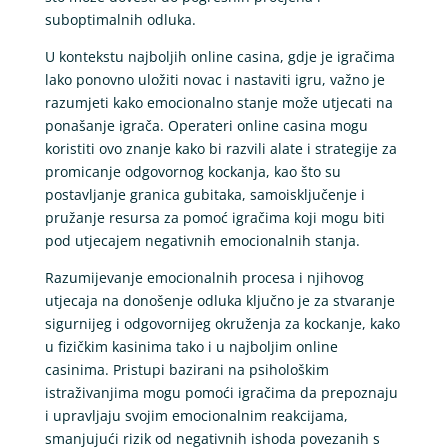
suboptimalnih odluka.
U kontekstu najboljih online casina, gdje je igračima
lako ponovno uložiti novac i nastaviti igru, važno je
razumjeti kako emocionalno stanje može utjecati na
ponašanje igrača. Operateri online casina mogu
koristiti ovo znanje kako bi razvili alate i strategije za
promicanje odgovornog kockanja, kao što su
postavljanje granica gubitaka, samoisključenje i
pružanje resursa za pomoć igračima koji mogu biti
pod utjecajem negativnih emocionalnih stanja.
Razumijevanje emocionalnih procesa i njihovog
utjecaja na donošenje odluka ključno je za stvaranje
sigurnijeg i odgovornijeg okruženja za kockanje, kako
u fizičkim kasinima tako i u najboljim online
casinima. Pristupi bazirani na psihološkim
istraživanjima mogu pomoći igračima da prepoznaju
i upravljaju svojim emocionalnim reakcijama,
smanjujući rizik od negativnih ishoda povezanih s