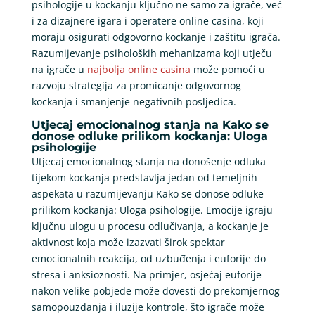
psihologije u kockanju ključno ne samo za igrače, već
i za dizajnere igara i operatere online casina, koji
moraju osigurati odgovorno kockanje i zaštitu igrača.
Razumijevanje psiholoških mehanizama koji utječu
na igrače u
najbolja online casina
može pomoći u
razvoju strategija za promicanje odgovornog
kockanja i smanjenje negativnih posljedica.
Utjecaj emocionalnog stanja na Kako se
donose odluke prilikom kockanja: Uloga
psihologije
Utjecaj emocionalnog stanja na donošenje odluka
tijekom kockanja predstavlja jedan od temeljnih
aspekata u razumijevanju Kako se donose odluke
prilikom kockanja: Uloga psihologije. Emocije igraju
ključnu ulogu u procesu odlučivanja, a kockanje je
aktivnost koja može izazvati širok spektar
emocionalnih reakcija, od uzbuđenja i euforije do
stresa i anksioznosti. Na primjer, osjećaj euforije
nakon velike pobjede može dovesti do prekomjernog
samopouzdanja i iluzije kontrole, što igrače može