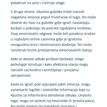
potaknuti na veće i rizičnije uloge.
S druge strane, iskustvo gubitka može izazvati
negativne emocije poput frustracije ili tuge, što može
dovesti do ‘lovu na gubitke’ gdje igrači nastavljaju
kockati u pokušaju da povrate izgubljena sredstva.
Ovaj emocionalni odgovor može biti posebno izražen
u najboljim online casinima gdje je igračima
omogućeno brzo i kontinuirano klađenje, što može
rezultirati brzim promjenama emocionalnih stanja.
Kako se donose odluke prilikom kockanja: Uloga
psihologije
istražuje i kako afektivna stanja mogu
narušiti racionalno razmišljanje i procjenu
vjerojatnosti.
Kada su igrači pod utjecajem jakih emocija, mogu
zanemariti logičke i statističke informacije koje su
ključne za informirano donošenje odluka. Umjesto
toga, mogu se osloniti na heuristike ili ‘pravila palca’,
što može dovesti do pogrešnih procjena i