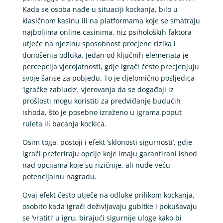
Kada se osoba nađe u situaciji kockanja, bilo u
klasičnom kasinu ili na platformama koje se smatraju
najboljima online casinima, niz psiholoških faktora
utječe na njezinu sposobnost procjene rizika i
donošenja odluka. Jedan od ključnih elemenata je
percepcija vjerojatnosti, gdje igrači često precjenjuju
svoje šanse za pobjedu. To je djelomično posljedica
‘igračke zablude’, vjerovanja da se događaji iz
prošlosti mogu koristiti za predviđanje budućih
ishoda, što je posebno izraženo u igrama poput
ruleta ili bacanja kockica.
Osim toga, postoji i efekt ‘sklonosti sigurnosti’, gdje
igrači preferiraju opcije koje imaju garantirani ishod
nad opcijama koje su rizičnije, ali nude veću
potencijalnu nagradu.
Ovaj efekt često utječe na odluke prilikom kockanja,
osobito kada igrači doživljavaju gubitke i pokušavaju
se ‘vratiti’ u igru, birajući sigurnije uloge kako bi