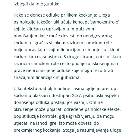
izbjegli daljnje gubitke.
Kako se donose odluke prilikom kockanja: Uloga
psihologije
također uključuje koncept ‘samokontrole’,
koji je ključan u upravljanju impulzivnim
ponašanjem koje može dovesti do neodgovornog
kockanja. Igrači s visokom razinom samokontrole
bolje upravljaju svojim financijama i manje su skloni
kockarskim ovisnostima. S druge strane, oni s niskom
razinom samokontrole često podliježu iskušenjima i
prave nepromišljene odluke koje mogu rezultirati
značajnim financijskim gubicima.
U kontekstu najboljih online casina, gdje je pristup
kockanju olakšan i dostupan 24/7, psihološki aspekti
donošenja odluka postaju još važniji. Online
okruženje može pojačati određene psihološke efekte,
poput iluzije kontrole, gdje igrači vjeruju da mogu
utjecati na ishod igre, što može dovesti do
prekomjernog kockanja. Stoga je razumijevanje uloge