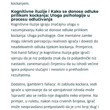
kockanjem.
Kognitivne iluzije i Kako se donose odluke
prilikom kockanja: Uloga psihologije u
procesu odlučivanja
Kognitivne iluzije igraju značajnu ulogu u
razumijevanju Kako se donose odluke prilikom
kockanja: Uloga psihologije. Ove mentalne zamke
mogu iskriviti percepciju realnosti igrača i dovesti do
neadekvatnih odluka tijekom kockanja. Primjerice,
‘hot-hand fallacy’ je kognitivna iluzija gdje igrači
vjeruju da je niz pobjeda znak da će pobjednički niz
nastaviti, zanemarujući činjenicu da su ishodi većine
igara potpuno slučajni i neovisni o prethodnim
rezultatima.
Dodatno, ‘gambler’s fallacy’, ili zabluda kockara, vodi
igrače u vjerovanje da se vjerojatnost ishoda može
‘ispraviti’ ako se nešto nije dogodilo neko vrijeme. Na
primjer, u ruletu, nakon niza crvenih brojeva, igrač
može neopravdano pretpostaviti da je crni broj ‘dug’ i